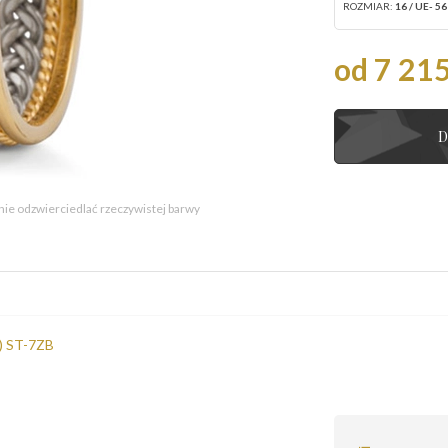
ROZMIAR:
16 / UE- 56
od 7 215
D
 nie odzwierciedlać rzeczywistej barwy
a) ST-7ZB