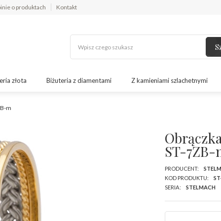
inie o produktach
Kontakt
S
eria złota
Biżuteria z diamentami
Z kamieniami szlachetnymi
7ZB-m
Obrączka 
ST-7ZB-
PRODUCENT:
STEL
KOD PRODUKTU:
ST
SERIA:
STELMACH