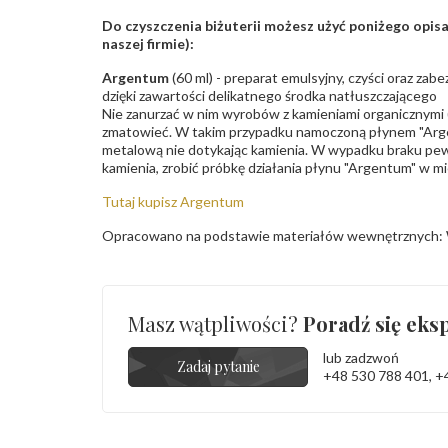
Do czyszczenia biżuterii możesz użyć poniżego opi
naszej firmie):
Argentum
(60 ml) - preparat emulsyjny, czyści oraz za
dzięki zawartości delikatnego środka natłuszczającego
Nie zanurzać w nim wyrobów z kamieniami organicznymi (p
zmatowieć. W takim przypadku namoczoną płynem "Arge
metalową nie dotykając kamienia. W wypadku braku pew
kamienia, zrobić próbkę działania płynu "Argentum" w m
Tutaj kupisz Argentum
Opracowano na podstawie materiałów wewnętrznych: 
Masz wątpliwości?
Poradź się eksp
lub zadzwoń
Zadaj pytanie
+48 530 788 401
,
+