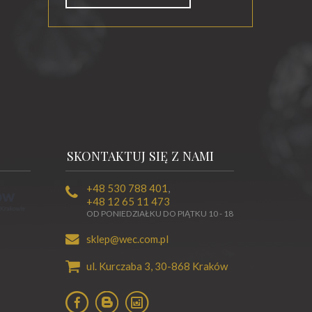
SKONTAKTUJ SIĘ Z NAMI
+48 530 788 401
,
+48 12 65 11 473
OD PONIEDZIAŁKU DO PIĄTKU 10 - 18
sklep@wec.com.pl
ul. Kurczaba 3,
30-868
Kraków