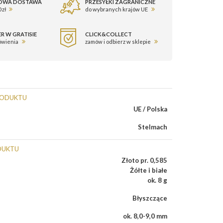
OWA DOSTAWA
PRZESYŁKI ZAGRANICZNE
 zł
do wybranych krajów UE
R W GRATISIE
CLICK&COLLECT
ówienia
zamów i odbierz w sklepie
RODUKTU
UE / Polska
Stelmach
DUKTU
Złoto pr. 0,585
Żółte i białe
ok. 8 g
Błyszczące
ok. 8,0-9,0 mm