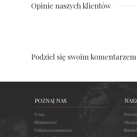
Opinie naszych klientów
Podziel się swoim komentarzem
POZNAJ NAS
NAS
O nas
Pierści
Wiadomości
Obrącz
Polityka prywatności
Biżuter