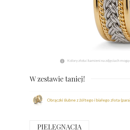
Kolory złota i kamieni na zdjęciach mogą
W zestawie taniej!
Obrączki ślubne z żółtego i białego złota (par
PIELĘGNACJA