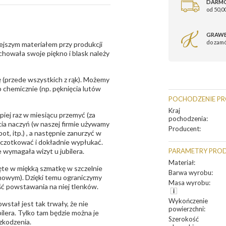
DARM
od 50,00
GRAWE
do zam
ejszym materiałem przy produkcji
zachowała swoje piękno i blask należy
 (przede wszystkich z rąk). Możemy
 chemicznie (np. pęknięcia lutów
POCHODZENIE P
Kraj
epiej raz w miesiącu przemyć (za
pochodzenia
:
ia naczyń (w naszej firmie używamy
Producent
:
t, itp.) , a następnie zanurzyć w
zczotkować i dokładnie wypłukać.
 wymagała wizyt u jubilera.
PARAMETRY PRO
Materiał
:
te w miękką szmatkę w szczelnie
Barwa wyrobu
:
unowym). Dzięki temu ograniczymy
Masa wyrobu
:
ść powstawania na niej tlenków.
Wykończenie
owstał jest tak trwały, że nie
powierzchni
:
bilera. Tylko tam będzie można je
Szerokość
zkodzenia.