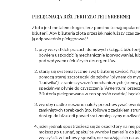
PIELĘGNACJA BIŻUTERII ZŁOTEJ I SREBRNEJ
Złoto jest metalem drogim, lecz pomimo to najpopularni
biżuterii. Aby biżuteria złota przez jak najdłuższy czas 
ją odpowiednio pielęgnować!
przy wszystkich pracach domowych ściągać biżuterię
bowiem uszkodzić ją mechanicznie (porysowania), lub
pod wpływem niektórych detergentów.
staraj się systematycznie swą biżuterię czyścić. Najl
pomocą starej szczoteczki do zębów i płynem do myc
"Ludwika") z zanieczyszczeń mechanicznych (kremy, po
specjalnym płynie do czyszczenia "Argentum", przes
Biżuteria pielęgnowana w ten sposób rzadziej będzie
wyroby rzadko noszone należy przechowywać owinię
zamkniętych torebkach (np. foliowe z zaciskiem str
dostęp do biżuterii powietrza i zmniejszymy możliwo
jeżeli jednak spostrzeżesz się że osad który na niej p
możesz go usunąć, spakuj te wyroby i zanieś je do ju
wyczyścić w fachowy sposób, nie narażając ich na us