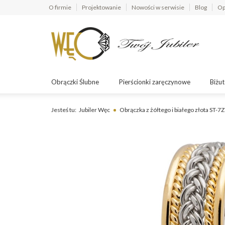
O firmie
Projektowanie
Nowości w serwisie
Blog
Op
Obrączki Ślubne
Pierścionki zaręczynowe
Biżut
Jesteś tu:
Jubiler Węc
Obrączka z żółtego i białego złota ST-