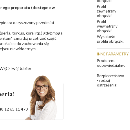
obrączki
:
Profil
sanego preparatu (dostępne w
zewnętrzny
obrączki
:
Profil
bezpiecza oczyszczony przedmiot
wewnętrzny
obrączki
:
erła, turkus, koral itp.) gdyż mogą
Wysokość
ntum" szmatką przetrzeć część
profilu obrączki
:
ności co do zachowania się
iejscu niewidocznym.
INNE PARAMETRY
Producent
odpowiedzialny
:
WĘC-Twój Jubiler
Bezpieczeństwo
- rodzaj
ostrzeżenia
:
erta!
48 12 65 11 473