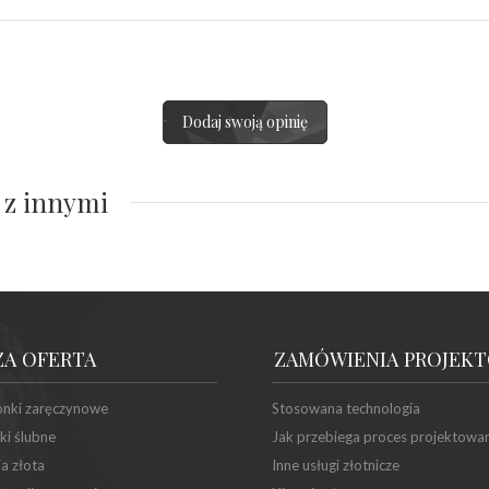
Dodaj swoją opinię
 z innymi
ZA OFERTA
ZAMÓWIENIA PROJEK
onki zaręczynowe
Stosowana technologia
ki ślubne
Jak przebiega proces projektowa
ia złota
Inne usługi złotnicze