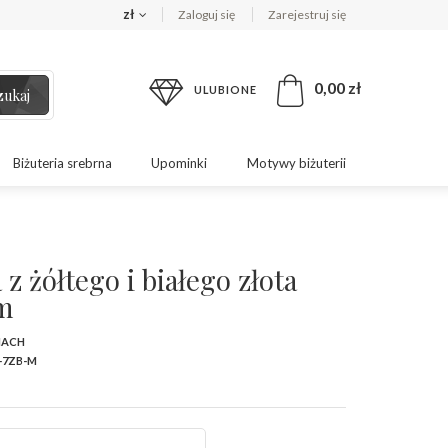
zł
Zaloguj się
Zarejestruj się
0,00 zł
ULUBIONE
zukaj
Biżuteria srebrna
Upominki
Motywy biżuterii
z żółtego i białego złota
m
MACH
-7ZB-M