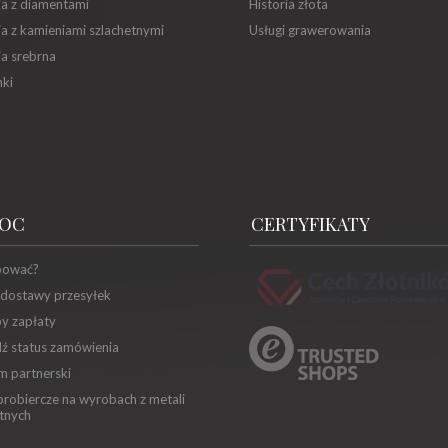
ia z diamentami
Historia złota
ia z kamieniami szlachetnymi
Usługi grawerowania
ia srebrna
ki
OC
CERTYFIKATY
pować?
 dostawy przesyłek
y zapłaty
ź status zamówienia
m partnerski
robiercze na wyrobach z metali
tnych