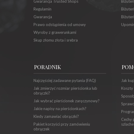
Gwarancja Trusted Shops
Biżuter
Regulamin
Biżuter
Gwarancja
Biżuter
Prawo odstąpienia od umowy
Upomin
Wyroby z grawerunkami
Skup złomu złota i srebra
PORADNIK
POM
Najczęściej zadawane pytania (FAQ)
Jak ku
Jak zmierzyć rozmiar pierścionka lub
Koszty
obrączki?
Sposob
Jak wybrać pierścionek zaręczynowy?
Sprawd
Jakie napisy na pierścionkach?
Progra
Kiedy zamawiać obrączki?
Cechy p
Pakiet korzyści przy zamówieniu
szlache
obrączek