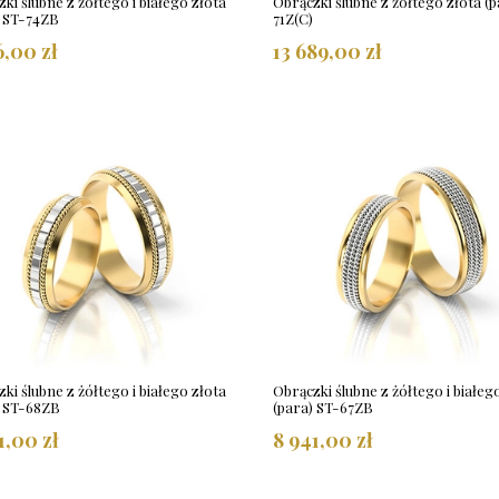
ki ślubne z żółtego i białego złota
Obrączki ślubne z żółtego złota (p
) ST-74ZB
71Z(C)
6,00 zł
13 689,00 zł
ki ślubne z żółtego i białego złota
Obrączki ślubne z żółtego i białeg
) ST-68ZB
(para) ST-67ZB
1,00 zł
8 941,00 zł