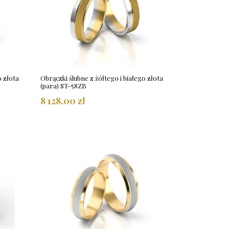
o złota
Obrączki ślubne z żółtego i białego złota
(para) ST-58ZB
8 128,00 zł