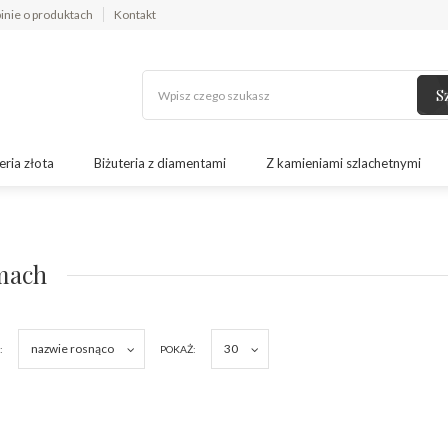
inie o produktach
Kontakt
S
eria złota
Biżuteria z diamentami
Z kamieniami szlachetnymi
mach
nazwie rosnąco
30
:
POKAŻ: