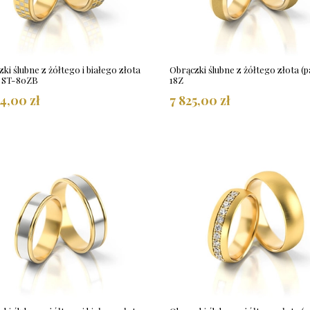
ki ślubne z żółtego i białego złota
Obrączki ślubne z żółtego złota (p
) ST-80ZB
18Z
54,00 zł
7 825,00 zł