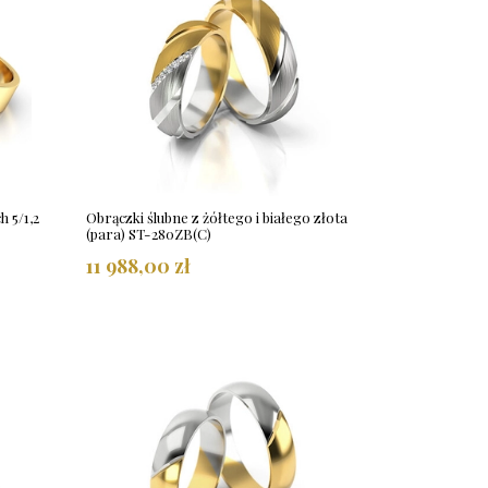
h 5/1,2
Obrączki ślubne z żółtego i białego złota
(para) ST-280ZB(C)
11 988,00 zł