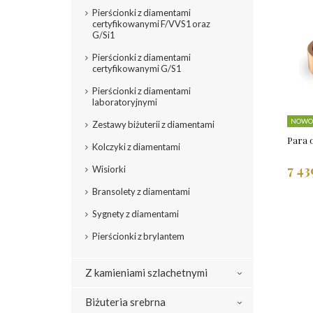
Pierścionki z diamentami
certyfikowanymi F/VVS1 oraz
G/Si1
Pierścionki z diamentami
certyfikowanymi G/S1
Pierścionki z diamentami
laboratoryjnymi
NOWO
Zestawy biżuterii z diamentami
Para 
Kolczyki z diamentami
7 43
Wisiorki
Bransolety z diamentami
Sygnety z diamentami
Pierścionki z brylantem
Z kamieniami szlachetnymi
Biżuteria srebrna