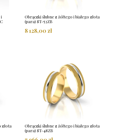
 i
Obrączki ślubne z żółtego i białego złota
BC
(para) ST-53ZB
8 128,00 zł
o złota
Obrączki ślubne z żółtego i białego złota
(para) ST-48ZB
7 966,00 zł