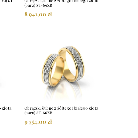
ara) ST-
Obrączki ślubne z żółtego i białego złota
(para) ST-69ZB
8 941,00 zł
o złota
Obrączki ślubne z żółtego i białego złota
(para) ST-66ZB
9 754,00 zł