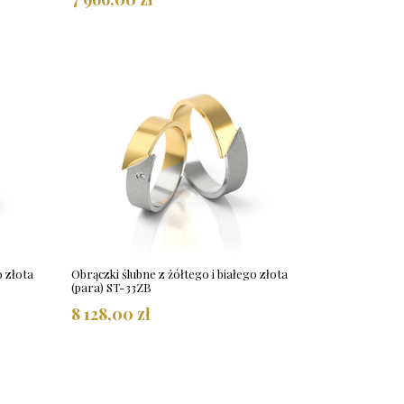
o złota
Obrączki ślubne z żółtego i białego złota
(para) ST-33ZB
8 128,00 zł