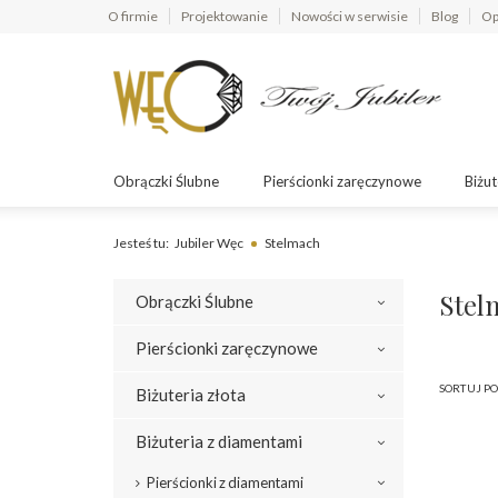
O firmie
Projektowanie
Nowości w serwisie
Blog
Op
Obrączki Ślubne
Pierścionki zaręczynowe
Biżut
Jesteś tu:
Jubiler Węc
Stelmach
Stel
Obrączki Ślubne
Pierścionki zaręczynowe
SORTUJ PO
Biżuteria złota
Biżuteria z diamentami
Pierścionki z diamentami