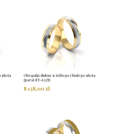
o złota
Obrączki ślubne z żółtego i białego złota
(para) ST-63ZB
8 128,00 zł