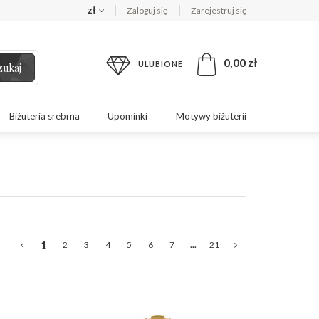
zł
Zaloguj się
Zarejestruj się
0,00 zł
ULUBIONE
zukaj
Biżuteria srebrna
Upominki
Motywy biżuterii
1
2
3
4
5
6
7
...
21