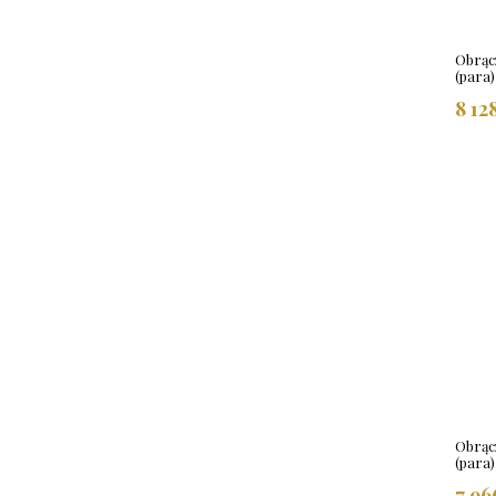
Obrącz
(para
8 12
Obrącz
(para
7 96