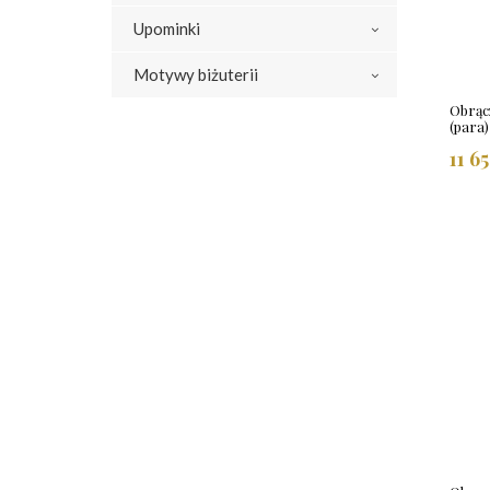
Upominki
Motywy biżuterii
Obrącz
(para
11 6