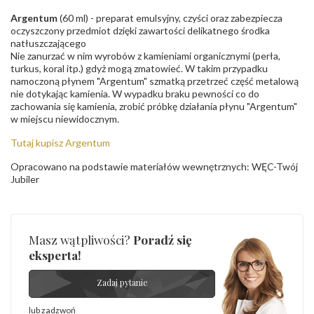
Argentum
(60 ml) - preparat emulsyjny, czyści oraz zabezpiecza
oczyszczony przedmiot dzięki zawartości delikatnego środka
natłuszczającego
Nie zanurzać w nim wyrobów z kamieniami organicznymi (perła,
turkus, koral itp.) gdyż mogą zmatowieć. W takim przypadku
namoczoną płynem "Argentum" szmatką przetrzeć część metalową
nie dotykając kamienia. W wypadku braku pewności co do
zachowania się kamienia, zrobić próbkę działania płynu "Argentum"
w miejscu niewidocznym.
Tutaj kupisz Argentum
Opracowano na podstawie materiałów wewnętrznych: WĘC-Twój
Jubiler
Masz wątpliwości?
Poradź się
eksperta!
Zadaj pytanie
lub zadzwoń