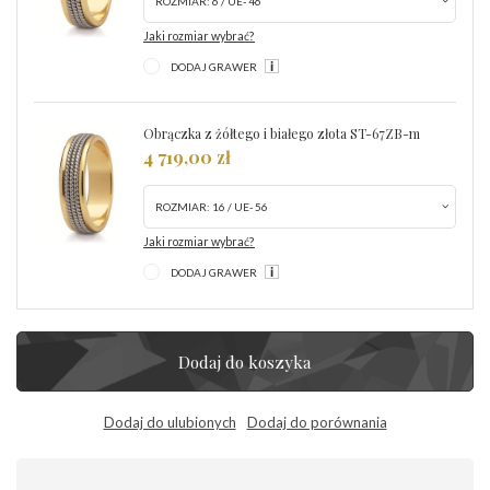
ROZMIAR:
6 / UE- 46
Jaki rozmiar wybrać?
DODAJ GRAWER
Obrączka z żółtego i białego złota ST-67ZB-m
4 719,00 zł
ROZMIAR:
16 / UE- 56
Jaki rozmiar wybrać?
DODAJ GRAWER
Dodaj do koszyka
Dodaj do ulubionych
Dodaj do porównania