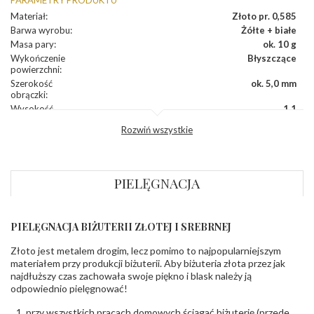
Materiał
:
Złoto pr. 0,585
Barwa wyrobu
:
Żółte + białe
Masa pary
:
ok. 10 g
Wykończenie
Błyszczące
powierzchni
:
Szerokość
ok. 5,0 mm
obrączki
:
Wysokość
1,1
profilu obrączki
:
Rozwiń wszystkie
Profil
Płaski
zewnętrzny
obrączki
:
Profil
Płaski
PIELĘGNACJA
wewnętrzny
obrączki
:
Producent
PZ Stelmach Sp. z o.o. ul. Północna 22 45-805
odpowiedzialny
:
Opole; NIP 7542889545; Tel. +48 77 54 90 100;
PIELĘGNACJA BIŻUTERII ZŁOTEJ I SREBRNEJ
biuro@stelmach.pl
Bezpieczeństwo
Nie nadaje się dla dzieci w wieku poniżej 3 lat
Złoto jest metalem drogim, lecz pomimo to najpopularniejszym
- rodzaj
,
Elementy w wyrobie wykonane z białego złota
materiałem przy produkcji biżuterii. Aby biżuteria złota przez jak
ostrzeżenia
:
zawierają nikiel
najdłuższy czas zachowała swoje piękno i blask należy ją
odpowiednio pielęgnować!
przy wszystkich pracach domowych ściągać biżuterię (przede