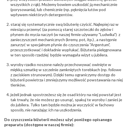
wszystkich z rąk). Możemy bowiem uszkodzić ją mechanicznie
(porysowania), lub chemicznie (np. pęknięcia lutów pod
wpływem niektórych detergentów.
staraj się systematycznie swą biżuterię czyścić. Najlepiej raz w
miesiącu przemyć (za pomocą starej szczoteczki do zębów i
płynem do mycia naczyń (w naszej firmie używamy "Ludwika") z
zanieczyszczeń mechanicznych (kremy, pot, itp.) , a następnie
zanurzyć w specjalnym płynie do czyszczenia "Argentum",
przeszczotkować i dokładnie wypłukać. Biżuteria pielęgnowana
w ten sposób rzadziej będzie wymagała wizyt u jubilera.
wyroby rzadko noszone należy przechowywać owinięte w
miękką szmatkę w szczelnie zamkniętych torebkach (np. foliowe
z zaciskiem strunowym). Dzięki temu ograniczymy dostęp do
biżuterii powietrza i zmniejszymy możliwość powstawania na niej
tlenków.
jeżeli jednak spostrzeżesz się że osad który na niej powstał jest
tak trwały, że nie możesz go usunąć, spakuj te wyroby i zanieś je
do jubilera. Tylko tam będzie można je wyczyścić w fachowy
sposób, nie narażając ich na uszkodzenia.
Do czyszczenia biżuterii możesz użyć poniżego opisanego
preparatu (dostępne w naszej firmie):