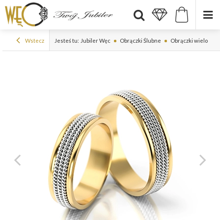
Wstecz
Jesteś tu:
Jubiler Węc
Obrączki Ślubne
Obrączki wielokol