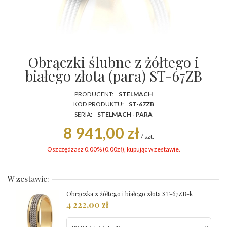
Obrączki ślubne z żółtego i
białego złota (para) ST-67ZB
PRODUCENT:
STELMACH
KOD PRODUKTU:
ST-67ZB
SERIA:
STELMACH - PARA
8 941,00 zł
/
szt.
Oszczędzasz 0.00% (
0.00
zł
), kupując w zestawie.
W zestawie:
Obrączka z żółtego i białego złota ST-67ZB-k
4 222,00 zł