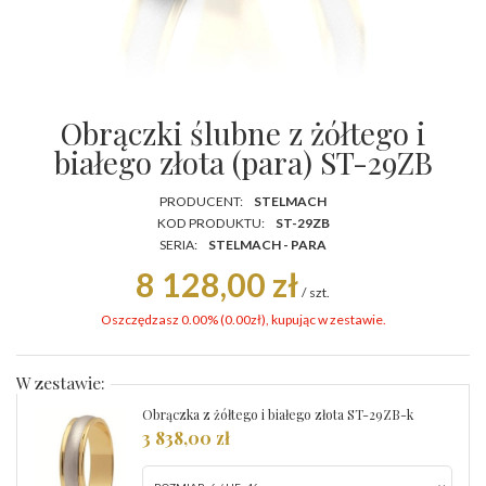
Obrączki ślubne z żółtego i
białego złota (para) ST-29ZB
PRODUCENT:
STELMACH
KOD PRODUKTU:
ST-29ZB
SERIA:
STELMACH - PARA
8 128,00 zł
/
szt.
Oszczędzasz 0.00% (
0.00
zł
), kupując w zestawie.
W zestawie:
Obrączka z żółtego i białego złota ST-29ZB-k
3 838,00 zł