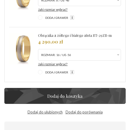
ROZMIAR:
6 / UE- 46
Jaki rozmiar wybrać?
DODAJ GRAWER
Obrączka z żółtego i białego złota ST-29ZB-m
4 290,00 zł
ROZMIAR:
16 / UE- 56
Jaki rozmiar wybrać?
DODAJ GRAWER
Dodaj do koszyka
Dodaj do ulubionych
Dodaj do porównania