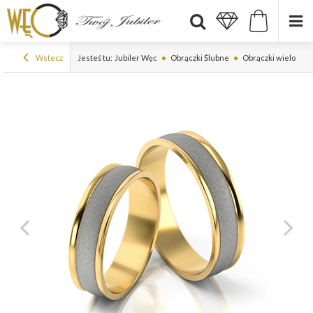
Wstecz
Jesteś tu:
Jubiler Węc
Obrączki Ślubne
Obrączki wielokol