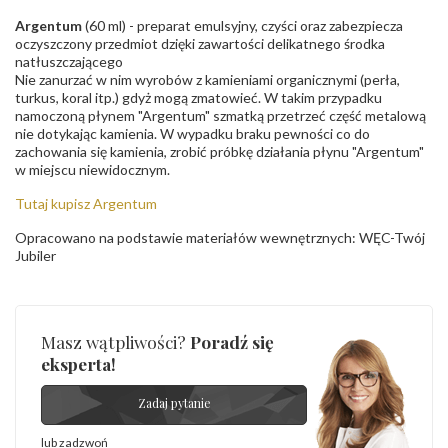
Argentum
(60 ml) - preparat emulsyjny, czyści oraz zabezpiecza
oczyszczony przedmiot dzięki zawartości delikatnego środka
natłuszczającego
Nie zanurzać w nim wyrobów z kamieniami organicznymi (perła,
turkus, koral itp.) gdyż mogą zmatowieć. W takim przypadku
namoczoną płynem "Argentum" szmatką przetrzeć część metalową
nie dotykając kamienia. W wypadku braku pewności co do
zachowania się kamienia, zrobić próbkę działania płynu "Argentum"
w miejscu niewidocznym.
Tutaj kupisz Argentum
Opracowano na podstawie materiałów wewnętrznych: WĘC-Twój
Jubiler
Masz wątpliwości?
Poradź się
eksperta!
Zadaj pytanie
lub zadzwoń