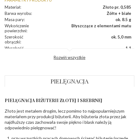
Materiał
:
Złoto pr. 0,585
Barwa wyrobu
:
Żółte + białe
Masa pary
:
ok. 8.5 g
Wykończenie
Błyszczące z elementami matu
powierzchni
:
Szerokość
ok. 5,0 mm
obrączki
:
Wysokość
1,1
profilu obrączki
:
Rozwiń wszystkie
Profil
Wyoblony
zewnętrzny
obrączki
:
Profil
Płaski
PIELĘGNACJA
wewnętrzny
obrączki
:
Producent
PZ Stelmach Sp. z o.o. ul. Północna 22 45-805
odpowiedzialny
:
Opole; NIP 7542889545; Tel. +48 77 54 90 100;
PIELĘGNACJA BIŻUTERII ZŁOTEJ I SREBRNEJ
biuro@stelmach.pl
Bezpieczeństwo
Nie nadaje się dla dzieci w wieku poniżej 3 lat
Złoto jest metalem drogim, lecz pomimo to najpopularniejszym
- rodzaj
,
Elementy w wyrobie wykonane z białego złota
materiałem przy produkcji biżuterii. Aby biżuteria złota przez jak
ostrzeżenia
:
zawierają nikiel
najdłuższy czas zachowała swoje piękno i blask należy ją
odpowiednio pielęgnować!
przy wszystkich pracach domowych ściągać biżuterię (przede