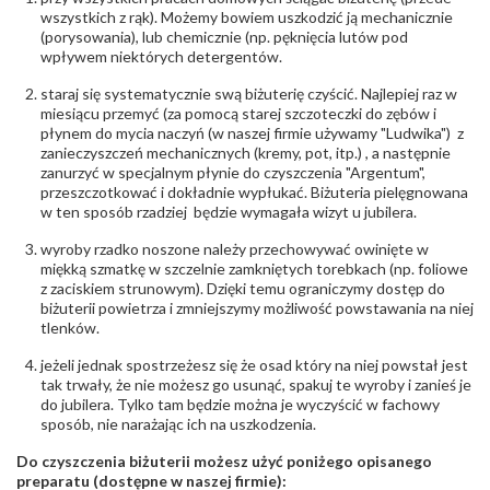
wszystkich z rąk). Możemy bowiem uszkodzić ją mechanicznie
(porysowania), lub chemicznie (np. pęknięcia lutów pod
wpływem niektórych detergentów.
staraj się systematycznie swą biżuterię czyścić. Najlepiej raz w
miesiącu przemyć (za pomocą starej szczoteczki do zębów i
płynem do mycia naczyń (w naszej firmie używamy "Ludwika") z
zanieczyszczeń mechanicznych (kremy, pot, itp.) , a następnie
zanurzyć w specjalnym płynie do czyszczenia "Argentum",
przeszczotkować i dokładnie wypłukać. Biżuteria pielęgnowana
w ten sposób rzadziej będzie wymagała wizyt u jubilera.
wyroby rzadko noszone należy przechowywać owinięte w
miękką szmatkę w szczelnie zamkniętych torebkach (np. foliowe
z zaciskiem strunowym). Dzięki temu ograniczymy dostęp do
biżuterii powietrza i zmniejszymy możliwość powstawania na niej
tlenków.
jeżeli jednak spostrzeżesz się że osad który na niej powstał jest
tak trwały, że nie możesz go usunąć, spakuj te wyroby i zanieś je
do jubilera. Tylko tam będzie można je wyczyścić w fachowy
sposób, nie narażając ich na uszkodzenia.
Do czyszczenia biżuterii możesz użyć poniżego opisanego
preparatu (dostępne w naszej firmie):