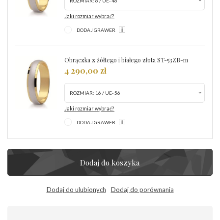
ROZMIAR:
6 / UE- 46
Jaki rozmiar wybrać?
DODAJ GRAWER
Obrączka z żółtego i białego złota ST-53ZB-m
4 290,00 zł
ROZMIAR:
16 / UE- 56
Jaki rozmiar wybrać?
DODAJ GRAWER
Dodaj do koszyka
Dodaj do ulubionych
Dodaj do porównania