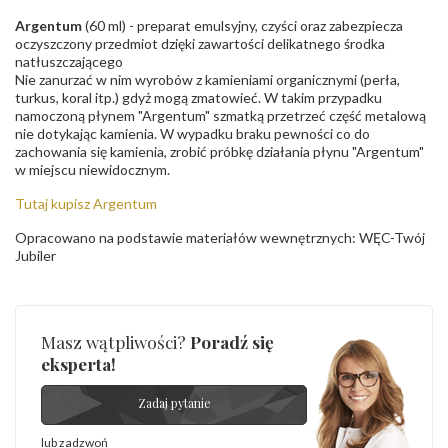
Argentum
(60 ml) - preparat emulsyjny, czyści oraz zabezpiecza
oczyszczony przedmiot dzięki zawartości delikatnego środka
natłuszczającego
Nie zanurzać w nim wyrobów z kamieniami organicznymi (perła,
turkus, koral itp.) gdyż mogą zmatowieć. W takim przypadku
namoczoną płynem "Argentum" szmatką przetrzeć część metalową
nie dotykając kamienia. W wypadku braku pewności co do
zachowania się kamienia, zrobić próbkę działania płynu "Argentum"
w miejscu niewidocznym.
Tutaj kupisz Argentum
Opracowano na podstawie materiałów wewnętrznych: WĘC-Twój
Jubiler
Masz wątpliwości?
Poradź się
eksperta!
Zadaj pytanie
lub zadzwoń