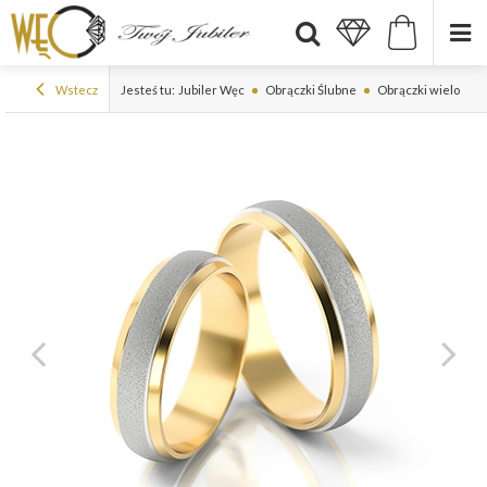
Wstecz
Jesteś tu:
Jubiler Węc
Obrączki Ślubne
Obrączki wielokol