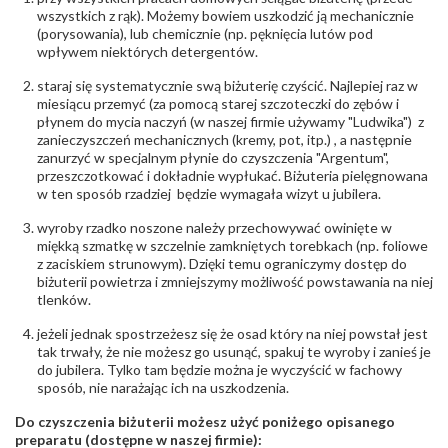
wszystkich z rąk). Możemy bowiem uszkodzić ją mechanicznie
(porysowania), lub chemicznie (np. pęknięcia lutów pod
wpływem niektórych detergentów.
staraj się systematycznie swą biżuterię czyścić. Najlepiej raz w
miesiącu przemyć (za pomocą starej szczoteczki do zębów i
płynem do mycia naczyń (w naszej firmie używamy "Ludwika") z
zanieczyszczeń mechanicznych (kremy, pot, itp.) , a następnie
zanurzyć w specjalnym płynie do czyszczenia "Argentum",
przeszczotkować i dokładnie wypłukać. Biżuteria pielęgnowana
w ten sposób rzadziej będzie wymagała wizyt u jubilera.
wyroby rzadko noszone należy przechowywać owinięte w
miękką szmatkę w szczelnie zamkniętych torebkach (np. foliowe
z zaciskiem strunowym). Dzięki temu ograniczymy dostęp do
biżuterii powietrza i zmniejszymy możliwość powstawania na niej
tlenków.
jeżeli jednak spostrzeżesz się że osad który na niej powstał jest
tak trwały, że nie możesz go usunąć, spakuj te wyroby i zanieś je
do jubilera. Tylko tam będzie można je wyczyścić w fachowy
sposób, nie narażając ich na uszkodzenia.
Do czyszczenia biżuterii możesz użyć poniżego opisanego
preparatu (dostępne w naszej firmie):