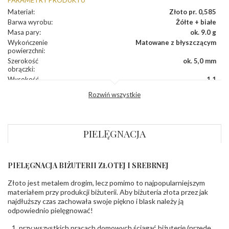
Materiał
:
Złoto pr. 0,585
Barwa wyrobu
:
Żółte + białe
Masa pary
:
ok. 9.0 g
Wykończenie
Matowane z błyszczącym
powierzchni
:
Szerokość
ok. 5,0 mm
obrączki
:
Wysokość
1,1
profilu obrączki
:
Rozwiń wszystkie
Profil
Wyoblony
zewnętrzny
obrączki
:
Profil
Płaski
PIELĘGNACJA
wewnętrzny
obrączki
:
Producent
PZ Stelmach Sp. z o.o. ul. Północna 22 45-805
odpowiedzialny
:
Opole; NIP 7542889545; Tel. +48 77 54 90 100;
PIELĘGNACJA BIŻUTERII ZŁOTEJ I SREBRNEJ
biuro@stelmach.pl
Bezpieczeństwo
Nie nadaje się dla dzieci w wieku poniżej 3 lat
Złoto jest metalem drogim, lecz pomimo to najpopularniejszym
- rodzaj
,
Elementy w wyrobie wykonane z białego złota
materiałem przy produkcji biżuterii. Aby biżuteria złota przez jak
ostrzeżenia
:
zawierają nikiel
najdłuższy czas zachowała swoje piękno i blask należy ją
odpowiednio pielęgnować!
przy wszystkich pracach domowych ściągać biżuterię (przede