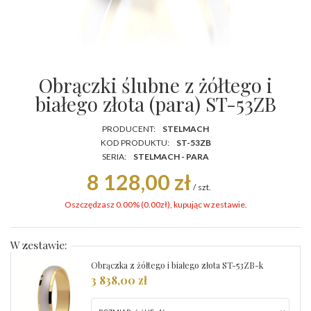
Obrączki ślubne z żółtego i
białego złota (para) ST-53ZB
PRODUCENT:
STELMACH
KOD PRODUKTU:
ST-53ZB
SERIA:
STELMACH - PARA
8 128,00 zł
/
szt.
Oszczędzasz 0.00% (
0.00
zł
), kupując w zestawie.
W zestawie:
Obrączka z żółtego i białego złota ST-53ZB-k
3 838,00 zł