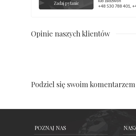
lub zadzwoń
Zadaj pytanie
+48 530 788 401
,
+
Opinie naszych klientów
Podziel się swoim komentarzem
POZNAJ NAS
NAS