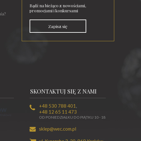
Bądź na bieżąco z nowościami,
promocjami i konkursami
nia?
Zapisz się
SKONTAKTUJ SIĘ Z NAMI
+48 530 788 401
,
+48 12 65 11 473
OD PONIEDZIAŁKU DO PIĄTKU 10 - 18
sklep@wec.com.pl