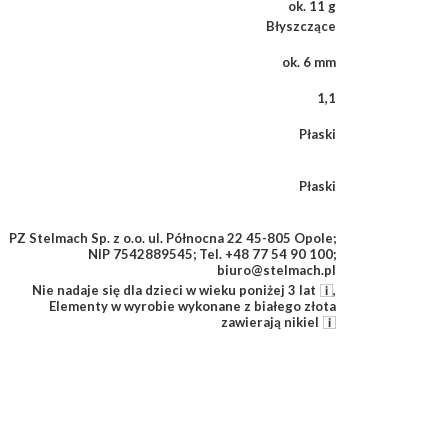
ok. 11 g
Błyszczące
ok. 6 mm
1,1
Płaski
Płaski
PZ Stelmach Sp. z o.o. ul. Północna 22 45-805 Opole;
NIP 7542889545; Tel. +48 77 54 90 100;
biuro@stelmach.pl
Nie nadaje się dla dzieci w wieku poniżej 3 lat
,
Elementy w wyrobie wykonane z białego złota
zawierają nikiel