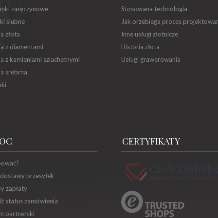
onki zaręczynowe
Stosowana technologia
ki ślubne
Jak przebiega proces projektowa
ia złota
Inne usługi złotnicze
ia z diamentami
Historia złota
ia z kamieniami szlachetnymi
Usługi grawerowania
ia srebrna
ki
OC
CERTYFIKATY
pować?
 dostawy przesyłek
y zapłaty
ź status zamówienia
m partnerski