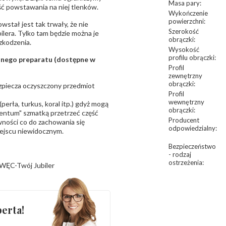
Masa pary
:
ść powstawania na niej tlenków.
Wykończenie
powierzchni
:
owstał jest tak trwały, że nie
Szerokość
bilera. Tylko tam będzie można je
obrączki
:
zkodzenia.
Wysokość
profilu obrączki
:
sanego preparatu (dostępne w
Profil
zewnętrzny
obrączki
:
bezpiecza oczyszczony przedmiot
Profil
wewnętrzny
erła, turkus, koral itp.) gdyż mogą
obrączki
:
ntum" szmatką przetrzeć część
Producent
ności co do zachowania się
odpowiedzialny
:
iejscu niewidocznym.
Bezpieczeństwo
- rodzaj
ostrzeżenia
:
WĘC-Twój Jubiler
erta!