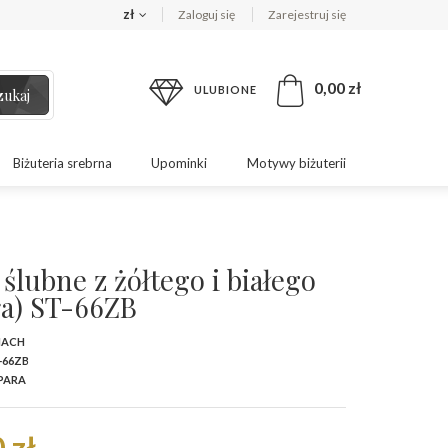
zł
Zaloguj się
Zarejestruj się
0,00 zł
ULUBIONE
zukaj
Biżuteria srebrna
Upominki
Motywy biżuterii
ślubne z żółtego i białego
ra) ST-66ZB
MACH
-66ZB
 PARA
 zł