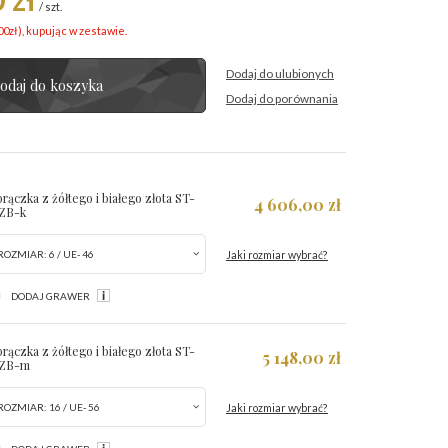
/
szt.
00
zł
), kupując w zestawie.
Dodaj do ulubionych
odaj do koszyka
Dodaj do porównania
rączka z żółtego i białego złota ST-
4 606,00 zł
ZB-k
Jaki rozmiar wybrać?
ROZMIAR:
6 / UE- 46
DODAJ GRAWER
rączka z żółtego i białego złota ST-
5 148,00 zł
6ZB-m
Jaki rozmiar wybrać?
ROZMIAR:
16 / UE- 56