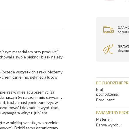
DARM
od 50,00
GRAWE
do zam
ejszym materiałem przy produkcji
zachowała swoje piękno i blask należy
 (przede wszystkich z rąk). Możemy
 chemicznie (np. pęknięcia lutów
POCHODZENIE P
Kraj
epiej raz w miesiącu przemyć (za
pochodzenia
:
ia naczyń (w naszej firmie używamy
Producent
:
t, itp.) , a następnie zanurzyć w
zczotkować i dokładnie wypłukać.
 wymagała wizyt u jubilera.
PARAMETRY PRO
Materiał
:
te w miękką szmatkę w szczelnie
Barwa wyrobu
:
unowym). Dzięki temu ograniczymy