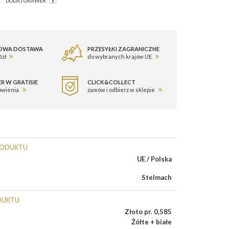
DODAJ GRAWER
OWA DOSTAWA
PRZESYŁKI ZAGRANICZNE
 zł
do wybranych krajów UE
R W GRATISIE
CLICK&COLLECT
ówienia
zamów i odbierz w sklepie
RODUKTU
UE / Polska
Stelmach
DUKTU
Złoto pr. 0,585
Żółte + białe