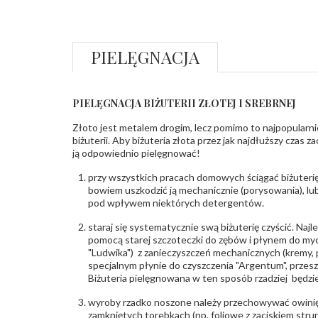
PIELĘGNACJA
PIELĘGNACJA BIŻUTERII ZŁOTEJ I SREBRNEJ
Złoto jest metalem drogim, lecz pomimo to najpopularni
biżuterii. Aby biżuteria złota przez jak najdłuższy czas 
ją odpowiednio pielęgnować!
przy wszystkich pracach domowych ściągać biżuterię
bowiem uszkodzić ją mechanicznie (porysowania), lub
pod wpływem niektórych detergentów.
staraj się systematycznie swą biżuterię czyścić. Najl
pomocą starej szczoteczki do zębów i płynem do myc
"Ludwika") z zanieczyszczeń mechanicznych (kremy, po
specjalnym płynie do czyszczenia "Argentum", przes
Biżuteria pielęgnowana w ten sposób rzadziej będzie
wyroby rzadko noszone należy przechowywać owinię
zamkniętych torebkach (np. foliowe z zaciskiem str