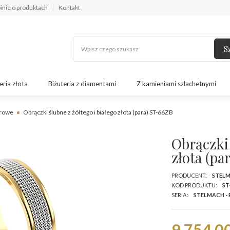
inie o produktach
Kontakt
S
eria złota
Biżuteria z diamentami
Z kamieniami szlachetnymi
orowe
Obrączki ślubne z żółtego i białego złota (para) ST-66ZB
Obrączki 
złota (pa
PRODUCENT:
STEL
KOD PRODUKTU:
ST
SERIA:
STELMACH -
9 754,00