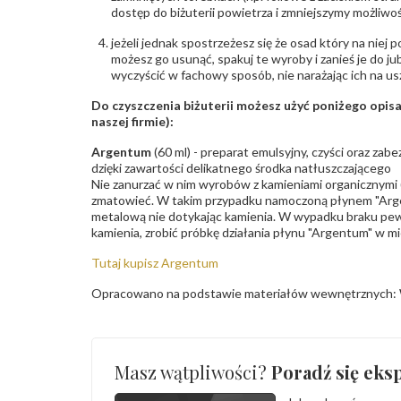
dostęp do biżuterii powietrza i zmniejszymy możliwo
jeżeli jednak spostrzeżesz się że osad który na niej p
możesz go usunąć, spakuj te wyroby i zanieś je do ju
wyczyścić w fachowy sposób, nie narażając ich na us
Do czyszczenia biżuterii możesz użyć poniżego opi
naszej firmie):
Argentum
(60 ml) - preparat emulsyjny, czyści oraz za
dzięki zawartości delikatnego środka natłuszczającego
Nie zanurzać w nim wyrobów z kamieniami organicznymi (p
zmatowieć. W takim przypadku namoczoną płynem "Arge
metalową nie dotykając kamienia. W wypadku braku pew
kamienia, zrobić próbkę działania płynu "Argentum" w m
Tutaj kupisz Argentum
Opracowano na podstawie materiałów wewnętrznych: 
Masz wątpliwości?
Poradź się eksp