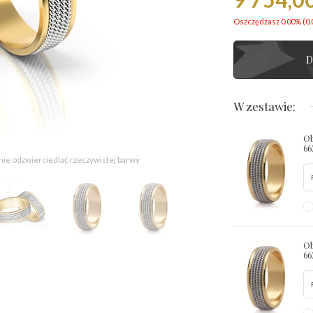
Oszczędzasz 0.00% (
0.
D
W zestawie:
Ob
66
 nie odzwierciedlać rzeczywistej barwy
Ob
6