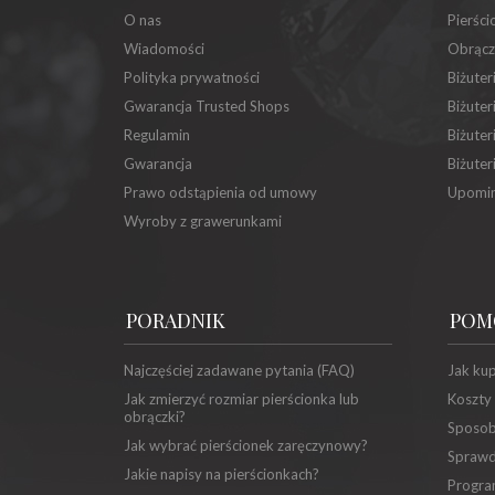
O nas
Pierści
Wiadomości
Obrącz
Polityka prywatności
Biżuter
Gwarancja Trusted Shops
Biżuter
Regulamin
Biżuter
Gwarancja
Biżuter
Prawo odstąpienia od umowy
Upomin
Wyroby z grawerunkami
PORADNIK
POM
Najczęściej zadawane pytania (FAQ)
Jak ku
Jak zmierzyć rozmiar pierścionka lub
Koszty
obrączki?
Sposob
Jak wybrać pierścionek zaręczynowy?
Sprawd
Jakie napisy na pierścionkach?
Progra