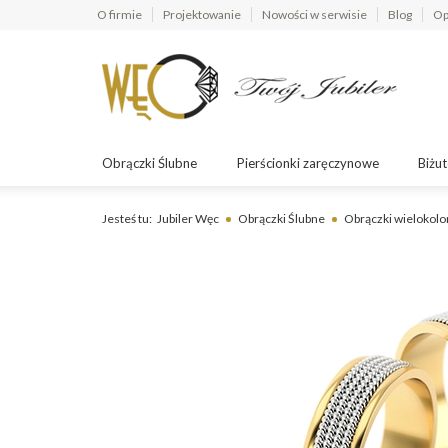
O firmie
Projektowanie
Nowości w serwisie
Blog
Op
Obrączki Ślubne
Pierścionki zaręczynowe
Biżut
Jesteś tu:
Jubiler Węc
Obrączki Ślubne
Obrączki wielokol