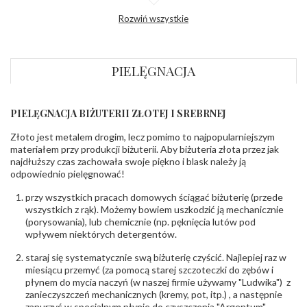
Profil
Półokrągły
Rozwiń wszystkie
zewnętrzny
obrączki
:
Profil
Płaski
wewnętrzny
obrączki
:
PIELĘGNACJA
Wysokość
ok. 1,1 mm
profilu obrączki
:
PIELĘGNACJA BIŻUTERII ZŁOTEJ I SREBRNEJ
INNE PARAMETRY
Złoto jest metalem drogim, lecz pomimo to najpopularniejszym
Producent
PZ Stelmach Sp. z o.o. ul. Północna 22 45-805
odpowiedzialny
:
Opole; NIP 7542889545; Tel. +48 77 54 90 100;
materiałem przy produkcji biżuterii. Aby biżuteria złota przez jak
biuro@stelmach.pl
najdłuższy czas zachowała swoje piękno i blask należy ją
Bezpieczeństwo
Nie nadaje się dla dzieci w wieku poniżej 3 lat
odpowiednio pielęgnować!
- rodzaj
,
Elementy w wyrobie wykonane z białego złota
ostrzeżenia
:
zawierają nikiel
przy wszystkich pracach domowych ściągać biżuterię (przede
wszystkich z rąk). Możemy bowiem uszkodzić ją mechanicznie
(porysowania), lub chemicznie (np. pęknięcia lutów pod
wpływem niektórych detergentów.
staraj się systematycznie swą biżuterię czyścić. Najlepiej raz w
miesiącu przemyć (za pomocą starej szczoteczki do zębów i
płynem do mycia naczyń (w naszej firmie używamy "Ludwika") z
zanieczyszczeń mechanicznych (kremy, pot, itp.) , a następnie
zanurzyć w specjalnym płynie do czyszczenia "Argentum",