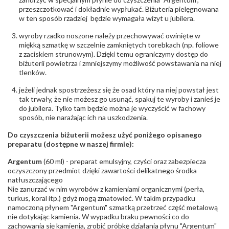
przeszczotkować i dokładnie wypłukać. Biżuteria pielęgnowana
w ten sposób rzadziej będzie wymagała wizyt u jubilera.
wyroby rzadko noszone należy przechowywać owinięte w
miękką szmatkę w szczelnie zamkniętych torebkach (np. foliowe
z zaciskiem strunowym). Dzięki temu ograniczymy dostęp do
biżuterii powietrza i zmniejszymy możliwość powstawania na niej
tlenków.
jeżeli jednak spostrzeżesz się że osad który na niej powstał jest
tak trwały, że nie możesz go usunąć, spakuj te wyroby i zanieś je
do jubilera. Tylko tam będzie można je wyczyścić w fachowy
sposób, nie narażając ich na uszkodzenia.
Do czyszczenia biżuterii możesz użyć poniżego opisanego
preparatu (dostępne w naszej firmie):
Argentum
(60 ml) - preparat emulsyjny, czyści oraz zabezpiecza
oczyszczony przedmiot dzięki zawartości delikatnego środka
natłuszczającego
Nie zanurzać w nim wyrobów z kamieniami organicznymi (perła,
turkus, koral itp.) gdyż mogą zmatowieć. W takim przypadku
namoczoną płynem "Argentum" szmatką przetrzeć część metalową
nie dotykając kamienia. W wypadku braku pewności co do
zachowania się kamienia, zrobić próbkę działania płynu "Argentum"