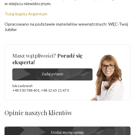
w miejscu niewidocznym.
Tutaj kupisz Argentum
Opracowano na podstawie materiałów wewnętrznych: WĘC-Twój
Jubiler
Masz wątpliwości?
Poradź się
eksperta!
Zadaj pytanie
lub zadzwoń
+48 530 788 401
,
+48 12 65 11 473
Opinie naszych klientów
Dodaj swoją opinię