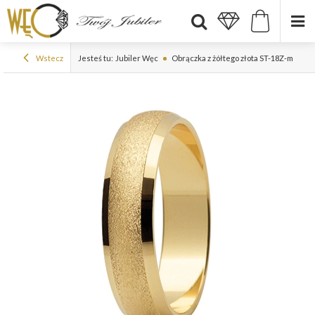
Wstecz
Jesteś tu:
Jubiler Węc
Obrączka z żółtego złota ST-18Z-m