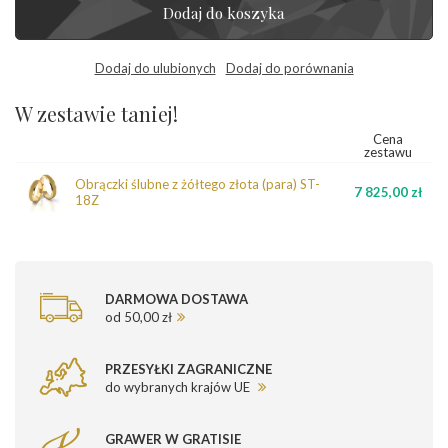
Dodaj do koszyka
Dodaj do ulubionych
Dodaj do porównania
W zestawie taniej!
Cena
zestawu
Obrączki ślubne z żółtego złota (para) ST-
7 825,00 zł
18Z
DARMOWA DOSTAWA
od 50,00 zł
PRZESYŁKI ZAGRANICZNE
do wybranych krajów UE
GRAWER W GRATISIE