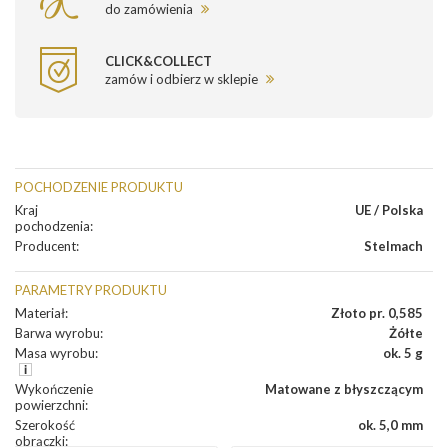
do zamówienia
CLICK&COLLECT
zamów i odbierz w sklepie
POCHODZENIE PRODUKTU
Kraj
UE / Polska
pochodzenia
:
Producent
:
Stelmach
PARAMETRY PRODUKTU
Materiał
:
Złoto pr. 0,585
Barwa wyrobu
:
Żółte
Masa wyrobu
:
ok. 5 g
Wykończenie
Matowane z błyszczącym
powierzchni
:
Szerokość
ok. 5,0 mm
obrączki
: