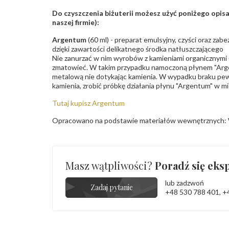
Do czyszczenia biżuterii możesz użyć poniżego opi
naszej firmie):
Argentum
(60 ml) - preparat emulsyjny, czyści oraz za
dzięki zawartości delikatnego środka natłuszczającego
Nie zanurzać w nim wyrobów z kamieniami organicznymi (p
zmatowieć. W takim przypadku namoczoną płynem "Arge
metalową nie dotykając kamienia. W wypadku braku pew
kamienia, zrobić próbkę działania płynu "Argentum" w m
Tutaj kupisz Argentum
Opracowano na podstawie materiałów wewnętrznych: 
Masz wątpliwości?
Poradź się eksp
lub zadzwoń
Zadaj pytanie
+48 530 788 401
,
+