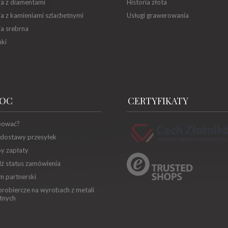
ia z diamentami
Historia złota
ia z kamieniami szlachetnymi
Usługi grawerowania
ia srebrna
ki
OC
CERTYFIKATY
pować?
 dostawy przesyłek
y zapłaty
ź status zamówienia
m partnerski
robiercze na wyrobach z metali
tnych