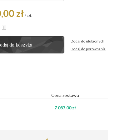
,00 zł
/
szt.
R
Dodaj do ulubionych
odaj do koszyka
Dodaj do porównania
Cena zestawu
7 087,00 zł