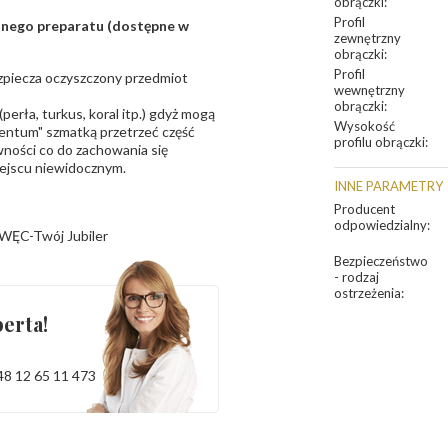
obrączki
:
Profil
sanego preparatu (dostępne w
zewnętrzny
obrączki
:
Profil
bezpiecza oczyszczony przedmiot
wewnętrzny
obrączki
:
erła, turkus, koral itp.) gdyż mogą
Wysokość
ntum" szmatką przetrzeć część
profilu obrączki
:
ności co do zachowania się
iejscu niewidocznym.
INNE PARAMETRY
Producent
odpowiedzialny
:
WĘC-Twój Jubiler
Bezpieczeństwo
- rodzaj
ostrzeżenia
:
erta!
48 12 65 11 473