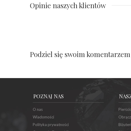
Opinie naszych klientów
Podziel się swoim komentarzem
POZNAJ NAS
NAS
O nas
Pierści
Wiadomości
Obrącz
Polityka prywatności
Biżuter