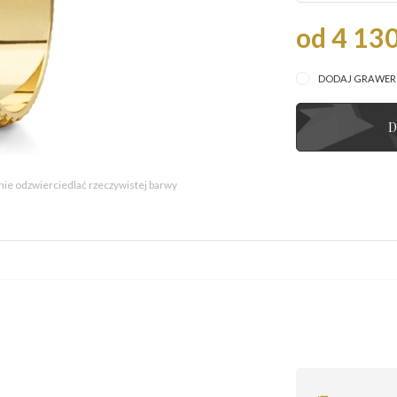
od 4 130
DODAJ GRAWE
D
 nie odzwierciedlać rzeczywistej barwy