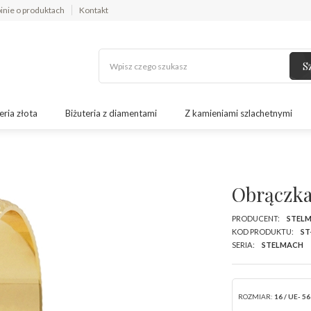
inie o produktach
Kontakt
S
eria złota
Biżuteria z diamentami
Z kamieniami szlachetnymi
Obrączka
PRODUCENT:
STEL
KOD PRODUKTU:
ST
SERIA:
STELMACH
ROZMIAR:
16 / UE- 56