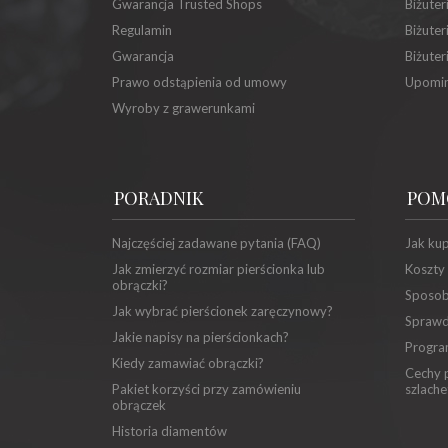
Gwarancja Trusted Shops
Biżuter
Regulamin
Biżuter
Gwarancja
Biżuter
Prawo odstąpienia od umowy
Upomin
Wyroby z grawerunkami
PORADNIK
POM
Najczęściej zadawane pytania (FAQ)
Jak ku
Jak zmierzyć rozmiar pierścionka lub
Koszty
obrączki?
Sposob
Jak wybrać pierścionek zaręczynowy?
Sprawd
Jakie napisy na pierścionkach?
Progra
Kiedy zamawiać obrączki?
Cechy p
Pakiet korzyści przy zamówieniu
szlache
obrączek
Historia diamentów