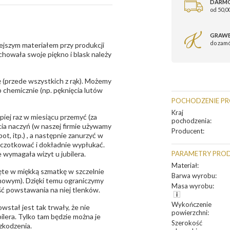
DARM
od 50,00
GRAWE
do zam
ejszym materiałem przy produkcji
zachowała swoje piękno i blask należy
 (przede wszystkich z rąk). Możemy
 chemicznie (np. pęknięcia lutów
POCHODZENIE P
Kraj
epiej raz w miesiącu przemyć (za
pochodzenia
:
ia naczyń (w naszej firmie używamy
Producent
:
t, itp.) , a następnie zanurzyć w
zczotkować i dokładnie wypłukać.
 wymagała wizyt u jubilera.
PARAMETRY PRO
Materiał
:
te w miękką szmatkę w szczelnie
Barwa wyrobu
:
unowym). Dzięki temu ograniczymy
Masa wyrobu
:
ść powstawania na niej tlenków.
Wykończenie
owstał jest tak trwały, że nie
powierzchni
:
bilera. Tylko tam będzie można je
Szerokość
zkodzenia.