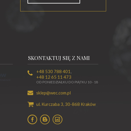
SKONTAKTUJ SIĘ Z NAMI
+48 530 788 401
,
+48 12 65 11 473
OD PONIEDZIAŁKU DO PIĄTKU 10 - 18
sklep@wec.com.pl
ul. Kurczaba 3,
30-868
Kraków