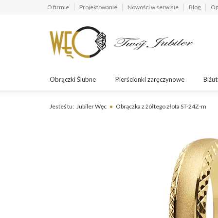
O firmie
Projektowanie
Nowości w serwisie
Blog
Op
Obrączki Ślubne
Pierścionki zaręczynowe
Biżut
Jesteś tu:
Jubiler Węc
Obrączka z żółtego złota ST-24Z-m