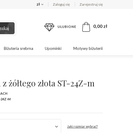
zł
Zaloguj się
Zarejestruj się
0,00 zł
ULUBIONE
zukaj
Biżuteria srebrna
Upominki
Motywy biżuterii
 z żółtego złota ST-24Z-m
MACH
-24Z-M
Jaki rozmiar wybrać?