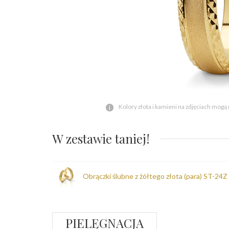
Kolory złota i kamieni na zdjęciach mogą
W zestawie taniej!
Obrączki ślubne z żółtego złota (para) ST-24Z
PIELĘGNACJA