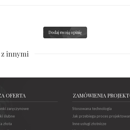
Dodaj swoją opinię
 z innymi
ZA OFERTA
ZAMÓWIENIA PROJEK
onki zaręczynowe
Stosowana technologia
ki ślubne
Jak przebiega proces projektowa
ia złota
Inne usługi złotnicze