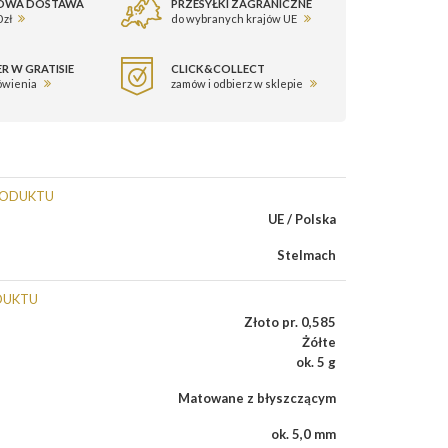
OWA DOSTAWA
PRZESYŁKI ZAGRANICZNE
 zł
do wybranych krajów UE
R W GRATISIE
CLICK&COLLECT
ówienia
zamów i odbierz w sklepie
RODUKTU
UE / Polska
Stelmach
DUKTU
Złoto pr. 0,585
Żółte
ok. 5 g
Matowane z błyszczącym
ok. 5,0 mm