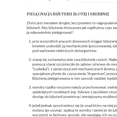
PIELĘGNACJA BIŻUTERII ZŁOTEJ I SREBRNEJ
Złoto jest metalem drogim, lecz pomimo to najpopularni
biżuterii. Aby biżuteria złota przez jak najdłuższy czas 
ją odpowiednio pielęgnować!
przy wszystkich pracach domowych ściągać biżuterię
bowiem uszkodzić ją mechanicznie (porysowania), lub
pod wpływem niektórych detergentów.
staraj się systematycznie swą biżuterię czyścić. Najl
pomocą starej szczoteczki do zębów i płynem do myc
"Ludwika") z zanieczyszczeń mechanicznych (kremy, po
specjalnym płynie do czyszczenia "Argentum", przes
Biżuteria pielęgnowana w ten sposób rzadziej będzie
wyroby rzadko noszone należy przechowywać owinię
zamkniętych torebkach (np. foliowe z zaciskiem str
dostęp do biżuterii powietrza i zmniejszymy możliwo
jeżeli jednak spostrzeżesz się że osad który na niej p
możesz go usunąć, spakuj te wyroby i zanieś je do ju
wyczyścić w fachowy sposób, nie narażając ich na us