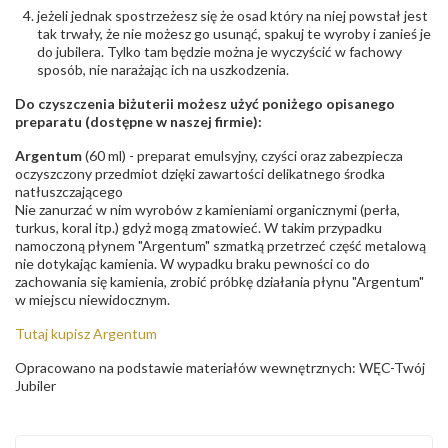
jeżeli jednak spostrzeżesz się że osad który na niej powstał jest
tak trwały, że nie możesz go usunąć, spakuj te wyroby i zanieś je
do jubilera. Tylko tam będzie można je wyczyścić w fachowy
sposób, nie narażając ich na uszkodzenia.
Do czyszczenia biżuterii możesz użyć poniżego opisanego
preparatu (dostępne w naszej firmie):
Argentum
(60 ml) - preparat emulsyjny, czyści oraz zabezpiecza
oczyszczony przedmiot dzięki zawartości delikatnego środka
natłuszczającego
Nie zanurzać w nim wyrobów z kamieniami organicznymi (perła,
turkus, koral itp.) gdyż mogą zmatowieć. W takim przypadku
namoczoną płynem "Argentum" szmatką przetrzeć część metalową
nie dotykając kamienia. W wypadku braku pewności co do
zachowania się kamienia, zrobić próbkę działania płynu "Argentum"
w miejscu niewidocznym.
Tutaj kupisz Argentum
Opracowano na podstawie materiałów wewnętrznych: WĘC-Twój
Jubiler