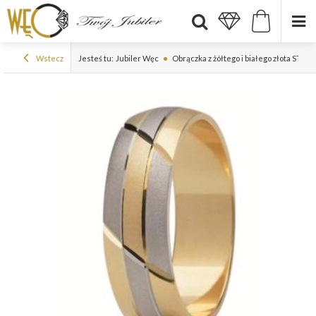
Wstecz
Jesteś tu:
Jubiler Węc
Obrączka z żółtego i białego złota ST-1