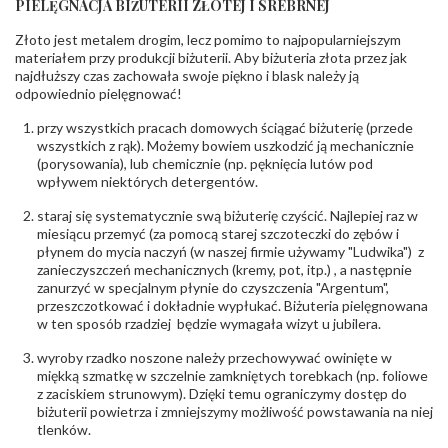
PIELĘGNACJA BIŻUTERII ZŁOTEJ I SREBRNEJ
INNE PARAMETRY
Złoto jest metalem drogim, lecz pomimo to najpopularniejszym
Producent
PZ Stelmach Sp. z o.o. ul. Północna 22 45-805
odpowiedzialny
:
Opole; NIP 7542889545; Tel. +48 77 54 90 100;
materiałem przy produkcji biżuterii. Aby biżuteria złota przez jak
biuro@stelmach.pl
najdłuższy czas zachowała swoje piękno i blask należy ją
Bezpieczeństwo
Nie nadaje się dla dzieci w wieku poniżej 3 lat
odpowiednio pielęgnować!
- rodzaj
,
Elementy w wyrobie wykonane z białego złota
ostrzeżenia
:
zawierają nikiel
przy wszystkich pracach domowych ściągać biżuterię (przede
wszystkich z rąk). Możemy bowiem uszkodzić ją mechanicznie
(porysowania), lub chemicznie (np. pęknięcia lutów pod
wpływem niektórych detergentów.
staraj się systematycznie swą biżuterię czyścić. Najlepiej raz w
miesiącu przemyć (za pomocą starej szczoteczki do zębów i
płynem do mycia naczyń (w naszej firmie używamy "Ludwika") z
zanieczyszczeń mechanicznych (kremy, pot, itp.) , a następnie
zanurzyć w specjalnym płynie do czyszczenia "Argentum",
przeszczotkować i dokładnie wypłukać. Biżuteria pielęgnowana
w ten sposób rzadziej będzie wymagała wizyt u jubilera.
wyroby rzadko noszone należy przechowywać owinięte w
miękką szmatkę w szczelnie zamkniętych torebkach (np. foliowe
z zaciskiem strunowym). Dzięki temu ograniczymy dostęp do
biżuterii powietrza i zmniejszymy możliwość powstawania na niej
tlenków.