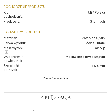
POCHODZENIE PRODUKTU
Kraj
UE / Polska
pochodzenia
:
Producent
:
Stelmach
PARAMETRY PRODUKTU
Materiał
:
Złoto pr. 0,585
Barwa wyrobu
:
Żółte i białe
Masa wyrobu
:
ok. 5 g
Wykończenie
Matowane z błyszczącym
powierzchni
:
Szerokość
ok. 6 mm
obrączki
:
Profil
Półokrągły
Rozwiń wszystkie
zewnętrzny
obrączki
:
Profil
Płaski
wewnętrzny
obrączki
:
PIELĘGNACJA
Wysokość
ok. 1,1 mm
profilu obrączki
: