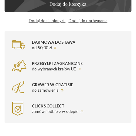
Dodaj do koszyka
Dodaj do ulubionych
Dodaj do porównania
DARMOWA DOSTAWA
od 50,00 zł
PRZESYŁKI ZAGRANICZNE
do wybranych krajów UE
GRAWER W GRATISIE
do zamówienia
CLICK&COLLECT
zamów i odbierz w sklepie