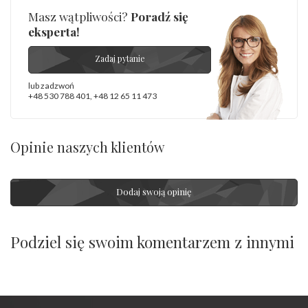
Masz wątpliwości?
Poradź się
eksperta!
Zadaj pytanie
lub zadzwoń
+48 530 788 401
,
+48 12 65 11 473
Opinie naszych klientów
Dodaj swoją opinię
Podziel się swoim komentarzem z innymi