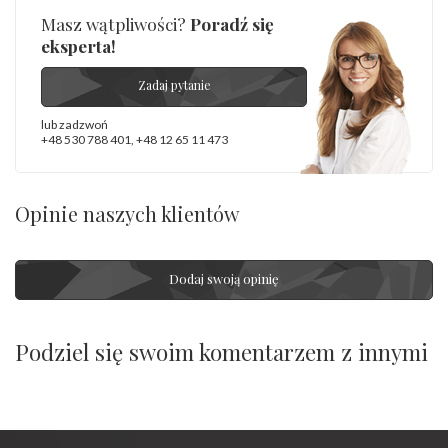
Masz wątpliwości?
Poradź się
eksperta!
Zadaj pytanie
lub zadzwoń
+48 530 788 401
,
+48 12 65 11 473
Opinie naszych klientów
Dodaj swoją opinię
Podziel się swoim komentarzem z innymi