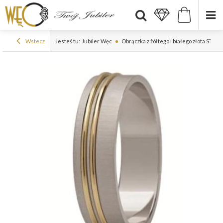
Wstecz
Jesteś tu:
Jubiler Węc
Obrączka z żółtego i białego złota ST-11