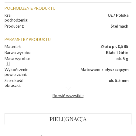
POCHODZENIE PRODUKTU
Kraj
UE / Polska
pochodzenia
:
Producent
:
Stelmach
PARAMETRY PRODUKTU
Materiał
:
Złoto pr. 0,585
Barwa wyrobu
:
Białe i żółte
Masa wyrobu
:
ok. 5 g
Wykończenie
Matowane z błyszczącym
powierzchni
:
Szerokość
ok. 5.5 mm
obrączki
:
Profil
Płaski
Rozwiń wszystkie
zewnętrzny
obrączki
:
Profil
Płaski
wewnętrzny
obrączki
:
PIELĘGNACJA
Wysokość
ok. 1,1 mm
profilu obrączki
: