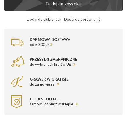
Dodaj do koszyka
Dodaj do ulubionych
Dodaj do porównania
DARMOWA DOSTAWA
od 50,00 zł
PRZESYŁKI ZAGRANICZNE
do wybranych krajów UE
GRAWER W GRATISIE
do zamówienia
CLICK&COLLECT
zamów i odbierz w sklepie