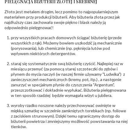
PIELĘGNACJA BIŻUTERII ZŁOTEJ I SREBRNEJ
INNE PARAMETRY
Złoto jest metalem drogim, lecz pomimo to najpopularniejszym
Producent
PZ Stelmach Sp. z o.o. ul. Północna 22 45-805
odpowiedzialny
:
Opole; NIP 7542889545; Tel. +48 77 54 90 100;
materiałem przy produkcji biżuterii. Aby biżuteria złota przez jak
biuro@stelmach.pl
najdłuższy czas zachowała swoje piękno i blask należy ją
Bezpieczeństwo
Nie nadaje się dla dzieci w wieku poniżej 3 lat
odpowiednio pielęgnować!
- rodzaj
,
Elementy w wyrobie wykonane z białego złota
ostrzeżenia
:
zawierają nikiel
przy wszystkich pracach domowych ściągać biżuterię (przede
wszystkich z rąk). Możemy bowiem uszkodzić ją mechanicznie
(porysowania), lub chemicznie (np. pęknięcia lutów pod
wpływem niektórych detergentów.
staraj się systematycznie swą biżuterię czyścić. Najlepiej raz w
miesiącu przemyć (za pomocą starej szczoteczki do zębów i
płynem do mycia naczyń (w naszej firmie używamy "Ludwika") z
zanieczyszczeń mechanicznych (kremy, pot, itp.) , a następnie
zanurzyć w specjalnym płynie do czyszczenia "Argentum",
przeszczotkować i dokładnie wypłukać. Biżuteria pielęgnowana
w ten sposób rzadziej będzie wymagała wizyt u jubilera.
wyroby rzadko noszone należy przechowywać owinięte w
miękką szmatkę w szczelnie zamkniętych torebkach (np. foliowe
z zaciskiem strunowym). Dzięki temu ograniczymy dostęp do
biżuterii powietrza i zmniejszymy możliwość powstawania na niej
tlenków.