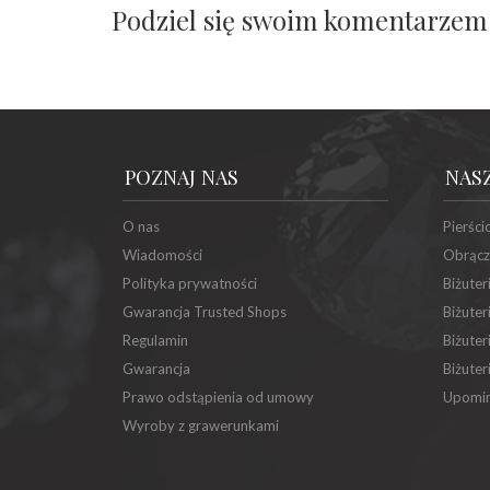
Podziel się swoim komentarzem
POZNAJ NAS
NAS
O nas
Pierści
Wiadomości
Obrącz
Polityka prywatności
Biżuter
Gwarancja Trusted Shops
Biżuter
Regulamin
Biżuter
Gwarancja
Biżuter
Prawo odstąpienia od umowy
Upomin
Wyroby z grawerunkami