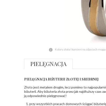
Kolory złota i kamieni na zdjęciach mogą
PIELĘGNACJA
PIELĘGNACJA BIŻUTERII ZŁOTEJ I SREBRNEJ
Złoto jest metalem drogim, lecz pomimo to najpopularni
biżuterii. Aby biżuteria złota przez jak najdłuższy czas 
ją odpowiednio pielęgnować!
przy wszystkich pracach domowych ściągać biżuterię