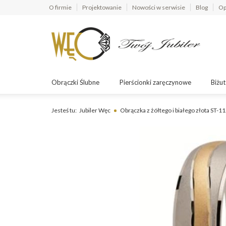
O firmie
Projektowanie
Nowości w serwisie
Blog
Op
Obrączki Ślubne
Pierścionki zaręczynowe
Biżut
Jesteś tu:
Jubiler Węc
Obrączka z żółtego i białego złota ST-1