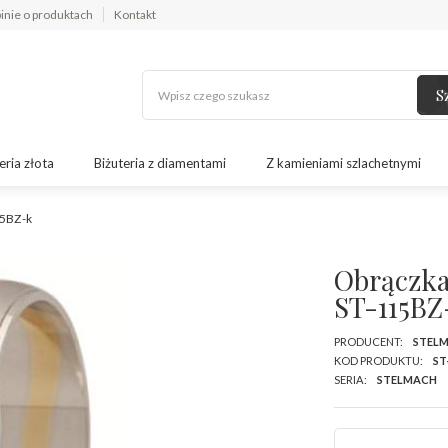
inie o produktach
Kontakt
S
eria złota
Biżuteria z diamentami
Z kamieniami szlachetnymi
15BZ-k
Obrączka 
ST-115BZ
PRODUCENT:
STEL
KOD PRODUKTU:
ST
SERIA:
STELMACH