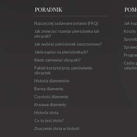
PORADNIK
POM
Najczęściej zadawane pytania (FAQ)
Jak ku
Jak zmierzyć rozmiar pierścionka lub
Koszty
obrączki?
Sposob
Jak wybrać pierścionek zaręczynowy?
Sprawd
Jakie napisy na pierścionkach?
Progra
Kiedy zamawiać obrączki?
Cechy p
Pakiet korzyści przy zamówieniu
szlache
obrączek
Historia diamentów
Barwa diamentu
Czystość diamentu
Krwawe diamenty
Historia złota
Co to jest złoto?
Znaczenie złota w historii