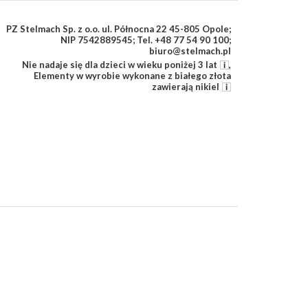
PZ Stelmach Sp. z o.o. ul. Północna 22 45-805 Opole;
NIP 7542889545; Tel. +48 77 54 90 100;
biuro@stelmach.pl
Nie nadaje się dla dzieci w wieku poniżej 3 lat
,
Elementy w wyrobie wykonane z białego złota
zawierają nikiel