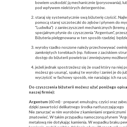
bowiem uszkodzić ją mechanicznie (porysowania), lub
pod wpływem niektórych detergentów.
staraj się systematycznie swą biżuterię czyścić. Najl
pomocą starej szczoteczki do zębów i płynem do myc
"Ludwika") z zanieczyszczeń mechanicznych (kremy, po
specjalnym płynie do czyszczenia "Argentum", przes
Biżuteria pielęgnowana w ten sposób rzadziej będzie
wyroby rzadko noszone należy przechowywać owinię
zamkniętych torebkach (np. foliowe z zaciskiem str
dostęp do biżuterii powietrza i zmniejszymy możliwo
jeżeli jednak spostrzeżesz się że osad który na niej p
możesz go usunąć, spakuj te wyroby i zanieś je do ju
wyczyścić w fachowy sposób, nie narażając ich na us
Do czyszczenia biżuterii możesz użyć poniżego opi
naszej firmie):
Argentum
(60 ml) - preparat emulsyjny, czyści oraz za
dzięki zawartości delikatnego środka natłuszczającego
Nie zanurzać w nim wyrobów z kamieniami organicznymi (p
zmatowieć. W takim przypadku namoczoną płynem "Arge
metalową nie dotykając kamienia. W wypadku braku pew