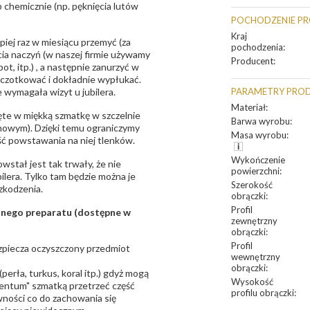
 chemicznie (np. pęknięcia lutów
POCHODZENIE P
Kraj
epiej raz w miesiącu przemyć (za
pochodzenia
:
ia naczyń (w naszej firmie używamy
Producent
:
t, itp.) , a następnie zanurzyć w
zczotkować i dokładnie wypłukać.
 wymagała wizyt u jubilera.
PARAMETRY PRO
Materiał
:
te w miękką szmatkę w szczelnie
Barwa wyrobu
:
unowym). Dzięki temu ograniczymy
Masa wyrobu
:
ść powstawania na niej tlenków.
Wykończenie
owstał jest tak trwały, że nie
powierzchni
:
bilera. Tylko tam będzie można je
Szerokość
zkodzenia.
obrączki
:
Profil
sanego preparatu (dostępne w
zewnętrzny
obrączki
:
Profil
bezpiecza oczyszczony przedmiot
wewnętrzny
obrączki
:
erła, turkus, koral itp.) gdyż mogą
Wysokość
ntum" szmatką przetrzeć część
profilu obrączki
:
ności co do zachowania się