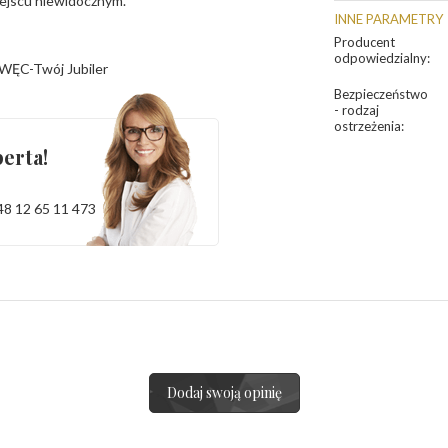
iejscu niewidocznym.
INNE PARAMETRY
Producent
odpowiedzialny
:
WĘC-Twój Jubiler
Bezpieczeństwo
- rodzaj
ostrzeżenia
:
erta!
48 12 65 11 473
Dodaj swoją opinię