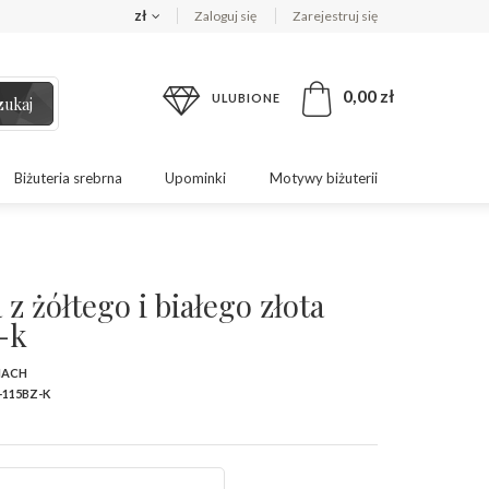
zł
Zaloguj się
Zarejestruj się
0,00 zł
ULUBIONE
zukaj
Biżuteria srebrna
Upominki
Motywy biżuterii
z żółtego i białego złota
-k
MACH
-115BZ-K