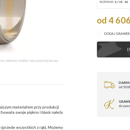
ROZMIAR:
6 / UE- 46
od 4 606
DODAJ GRAWE
D
 nie odzwierciedlać rzeczywistej barwy
DARM
od 50,00
GRAWE
do zam
ejszym materiałem przy produkcji
zachowała swoje piękno i blask należy
 (przede wszystkich z rąk). Możemy