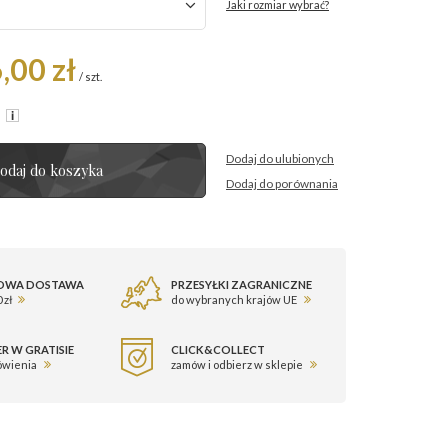
Jaki rozmiar wybrać?
,00 zł
/
szt.
R
Dodaj do ulubionych
odaj do koszyka
Dodaj do porównania
OWA DOSTAWA
PRZESYŁKI ZAGRANICZNE
 zł
do wybranych krajów UE
R W GRATISIE
CLICK&COLLECT
ówienia
zamów i odbierz w sklepie