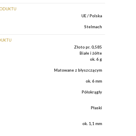
RODUKTU
UE / Polska
Stelmach
DUKTU
Złoto pr. 0,585
Białe i żółte
ok. 6 g
Matowane z błyszczącym
ok. 6 mm
Półokrągły
Płaski
ok. 1,1 mm