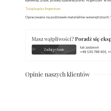
kamienia, zrobić próbkę działania płynu "Argentum" w m
Tutaj kupisz Argentum
Opracowano na podstawie materiałów wewnętrznych: 
Masz wątpliwości?
Poradź się eksp
lub zadzwoń
Zadaj pytanie
+48 530 788 401
,
+
Opinie naszych klientów