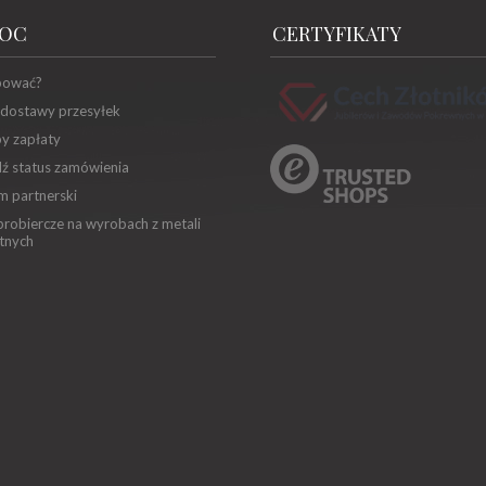
OC
CERTYFIKATY
pować?
 dostawy przesyłek
y zapłaty
ź status zamówienia
m partnerski
robiercze na wyrobach z metali
tnych