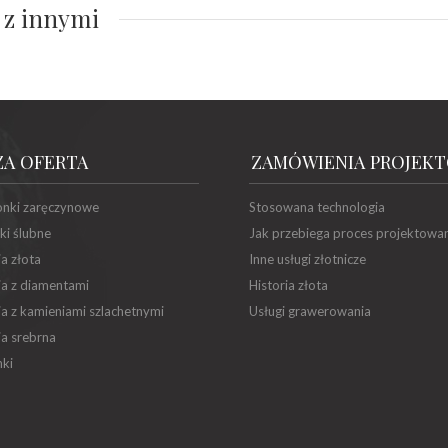
 z innymi
ZA OFERTA
ZAMÓWIENIA PROJEK
onki zaręczynowe
Stosowana technologia
ki ślubne
Jak przebiega proces projektowa
ia złota
Inne usługi złotnicze
ia z diamentami
Historia złota
ia z kamieniami szlachetnymi
Usługi grawerowania
ia srebrna
ki