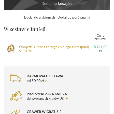
Dodaj do koszyka
Dodaj do ulubionych
Dodaj do porównania
W zestawie taniej!
Cena
zestawu
Obrączki ślubne z żółtego i białego złota (para)
8 941,00
ST-50ZB
zł
DARMOWA DOSTAWA
od 50,00 zł
PRZESYŁKI ZAGRANICZNE
do wybranych krajów UE
GRAWER W GRATISIE