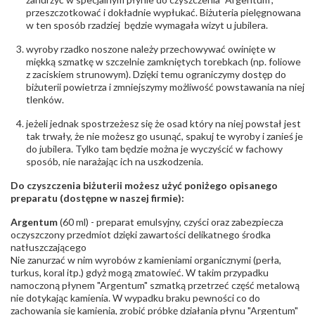
przeszczotkować i dokładnie wypłukać. Biżuteria pielęgnowana
w ten sposób rzadziej będzie wymagała wizyt u jubilera.
wyroby rzadko noszone należy przechowywać owinięte w
miękką szmatkę w szczelnie zamkniętych torebkach (np. foliowe
z zaciskiem strunowym). Dzięki temu ograniczymy dostęp do
biżuterii powietrza i zmniejszymy możliwość powstawania na niej
tlenków.
jeżeli jednak spostrzeżesz się że osad który na niej powstał jest
tak trwały, że nie możesz go usunąć, spakuj te wyroby i zanieś je
do jubilera. Tylko tam będzie można je wyczyścić w fachowy
sposób, nie narażając ich na uszkodzenia.
Do czyszczenia biżuterii możesz użyć poniżego opisanego
preparatu (dostępne w naszej firmie):
Argentum
(60 ml) - preparat emulsyjny, czyści oraz zabezpiecza
oczyszczony przedmiot dzięki zawartości delikatnego środka
natłuszczającego
Nie zanurzać w nim wyrobów z kamieniami organicznymi (perła,
turkus, koral itp.) gdyż mogą zmatowieć. W takim przypadku
namoczoną płynem "Argentum" szmatką przetrzeć część metalową
nie dotykając kamienia. W wypadku braku pewności co do
zachowania się kamienia, zrobić próbkę działania płynu "Argentum"