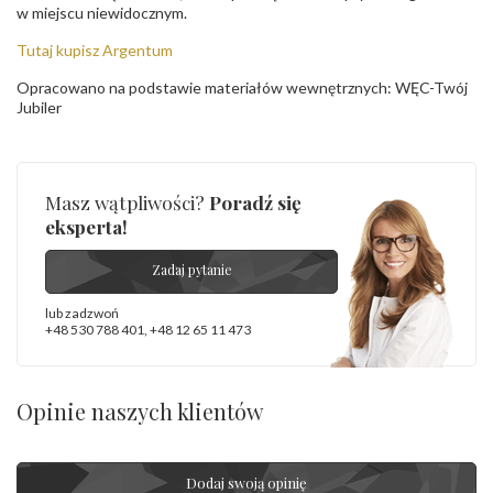
w miejscu niewidocznym.
Tutaj kupisz Argentum
Opracowano na podstawie materiałów wewnętrznych: WĘC-Twój
Jubiler
Masz wątpliwości?
Poradź się
eksperta!
Zadaj pytanie
lub zadzwoń
+48 530 788 401
,
+48 12 65 11 473
Opinie naszych klientów
Dodaj swoją opinię