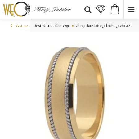
Wstecz
Jesteś tu:
Jubiler Węc
Obrączka z żółtego i białego złota ST-50