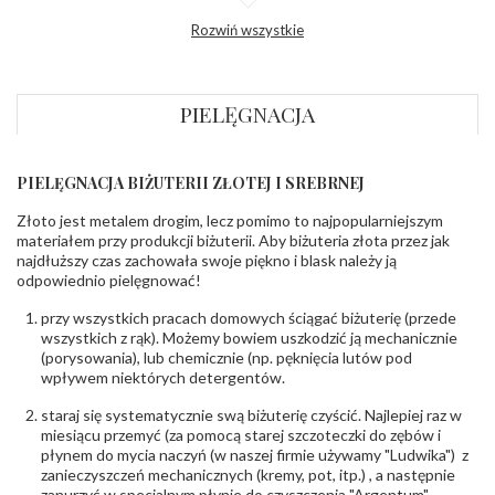
Profil
Półokrągły
Rozwiń wszystkie
zewnętrzny
obrączki
:
Profil
Płaski
wewnętrzny
obrączki
:
PIELĘGNACJA
Wysokość
ok. 1,1 mm
profilu obrączki
:
PIELĘGNACJA BIŻUTERII ZŁOTEJ I SREBRNEJ
INNE PARAMETRY
Złoto jest metalem drogim, lecz pomimo to najpopularniejszym
Producent
PZ Stelmach Sp. z o.o. ul. Północna 22 45-805
odpowiedzialny
:
Opole; NIP 7542889545; Tel. +48 77 54 90 100;
materiałem przy produkcji biżuterii. Aby biżuteria złota przez jak
biuro@stelmach.pl
najdłuższy czas zachowała swoje piękno i blask należy ją
Bezpieczeństwo
Nie nadaje się dla dzieci w wieku poniżej 3 lat
odpowiednio pielęgnować!
- rodzaj
,
Elementy w wyrobie wykonane z białego złota
ostrzeżenia
:
zawierają nikiel
przy wszystkich pracach domowych ściągać biżuterię (przede
wszystkich z rąk). Możemy bowiem uszkodzić ją mechanicznie
(porysowania), lub chemicznie (np. pęknięcia lutów pod
wpływem niektórych detergentów.
staraj się systematycznie swą biżuterię czyścić. Najlepiej raz w
miesiącu przemyć (za pomocą starej szczoteczki do zębów i
płynem do mycia naczyń (w naszej firmie używamy "Ludwika") z
zanieczyszczeń mechanicznych (kremy, pot, itp.) , a następnie
zanurzyć w specjalnym płynie do czyszczenia "Argentum",