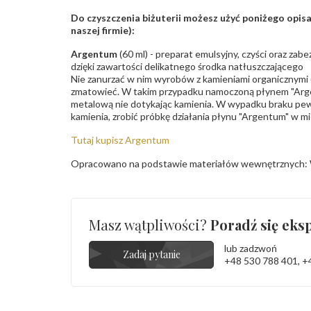
Do czyszczenia biżuterii możesz użyć poniżego opi
naszej firmie):
Argentum
(60 ml) - preparat emulsyjny, czyści oraz za
dzięki zawartości delikatnego środka natłuszczającego
Nie zanurzać w nim wyrobów z kamieniami organicznymi (p
zmatowieć. W takim przypadku namoczoną płynem "Arge
metalową nie dotykając kamienia. W wypadku braku pew
kamienia, zrobić próbkę działania płynu "Argentum" w m
Tutaj kupisz Argentum
Opracowano na podstawie materiałów wewnętrznych: 
Masz wątpliwości?
Poradź się eksp
lub zadzwoń
Zadaj pytanie
+48 530 788 401
,
+