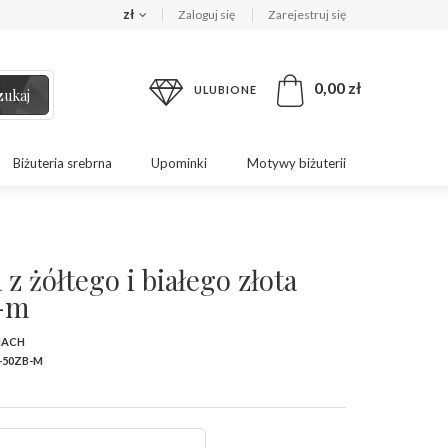
zł
Zaloguj się
Zarejestruj się
0,00 zł
ULUBIONE
zukaj
Biżuteria srebrna
Upominki
Motywy biżuterii
z żółtego i białego złota
-m
MACH
-50ZB-M