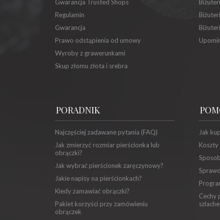
Gwarancja Trusted Shops
Biżuter
Regulamin
Biżuter
Gwarancja
Biżuter
Prawo odstąpienia od umowy
Upomin
Wyroby z grawerunkami
Skup złomu złota i srebra
PORADNIK
POM
Najczęściej zadawane pytania (FAQ)
Jak ku
Jak zmierzyć rozmiar pierścionka lub
Koszty
obrączki?
Sposob
Jak wybrać pierścionek zaręczynowy?
Sprawd
Jakie napisy na pierścionkach?
Progra
Kiedy zamawiać obrączki?
Cechy p
Pakiet korzyści przy zamówieniu
szlache
obrączek