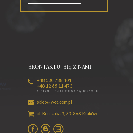
SKONTAKTUJ SIĘ Z NAMI
+48 530 788 401
,
+48 12 65 11 473
OD PONIEDZIAŁKU DO PIĄTKU 10 - 18
sklep@wec.com.pl
ul. Kurczaba 3,
30-868
Kraków