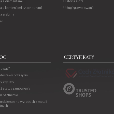
ia z diamentami
Historia złota
ia z kamieniami szlachetnymi
Usługi grawerowania
ia srebrna
ki
OC
CERTYFIKATY
pować?
 dostawy przesyłek
y zapłaty
ź status zamówienia
m partnerski
robiercze na wyrobach z metali
tnych