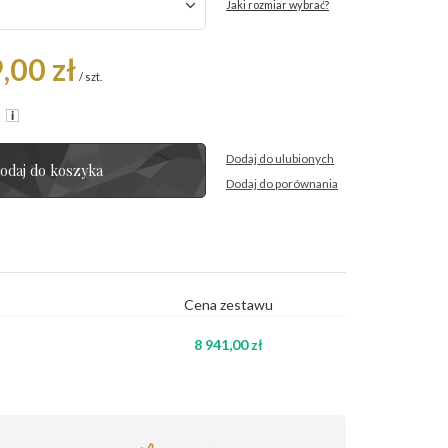
Jaki rozmiar wybrać?
,00 zł
/
szt.
R
Dodaj do ulubionych
odaj do koszyka
Dodaj do porównania
Cena zestawu
8 941,00 zł