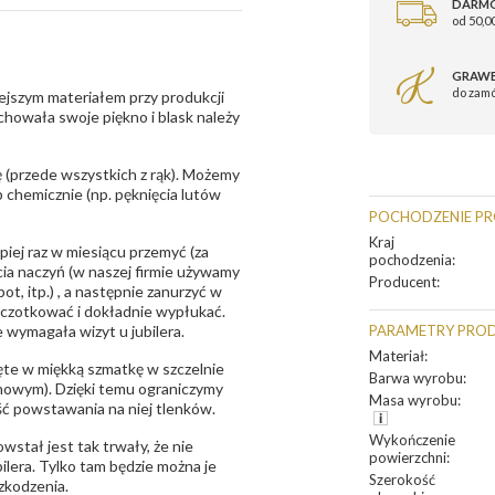
DARM
od 50,00
GRAWE
do zam
ejszym materiałem przy produkcji
zachowała swoje piękno i blask należy
 (przede wszystkich z rąk). Możemy
 chemicznie (np. pęknięcia lutów
POCHODZENIE P
Kraj
epiej raz w miesiącu przemyć (za
pochodzenia
:
ia naczyń (w naszej firmie używamy
Producent
:
t, itp.) , a następnie zanurzyć w
zczotkować i dokładnie wypłukać.
 wymagała wizyt u jubilera.
PARAMETRY PRO
Materiał
:
te w miękką szmatkę w szczelnie
Barwa wyrobu
:
unowym). Dzięki temu ograniczymy
Masa wyrobu
:
ść powstawania na niej tlenków.
Wykończenie
owstał jest tak trwały, że nie
powierzchni
:
bilera. Tylko tam będzie można je
Szerokość
zkodzenia.