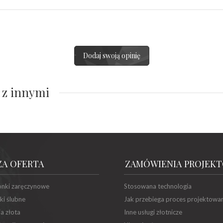
Dodaj swoją opinię
 z innymi
ZA OFERTA
ZAMÓWIENIA PROJEK
onki zaręczynowe
Stosowana technologia
ki ślubne
Jak przebiega proces projektowa
ia złota
Inne usługi złotnicze