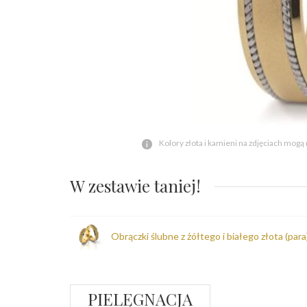
Kolory złota i kamieni na zdjęciach mogą
W zestawie taniej!
Obrączki ślubne z żółtego i białego złota (par
PIELĘGNACJA