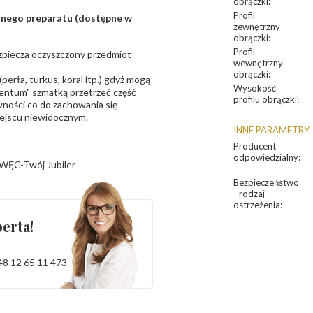
obrączki
:
Profil
sanego preparatu (dostępne w
zewnętrzny
obrączki
:
Profil
bezpiecza oczyszczony przedmiot
wewnętrzny
obrączki
:
erła, turkus, koral itp.) gdyż mogą
Wysokość
ntum" szmatką przetrzeć część
profilu obrączki
:
ności co do zachowania się
iejscu niewidocznym.
INNE PARAMETRY
Producent
odpowiedzialny
:
WĘC-Twój Jubiler
Bezpieczeństwo
- rodzaj
ostrzeżenia
:
erta!
48 12 65 11 473