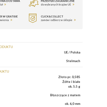
OWA DOSTAWA
PRZESYŁKI ZAGRANICZNE
 zł
do wybranych krajów UE
R W GRATISIE
CLICK&COLLECT
ówienia
zamów i odbierz w sklepie
RODUKTU
UE / Polska
Stelmach
DUKTU
Złoto pr. 0,585
Żółte i białe
ok. 5.5 g
Błyszczące z matem
ok. 6,0 mm