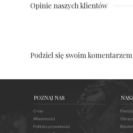
Opinie naszych klientów
Podziel się swoim komentarzem
POZNAJ NAS
NAS
O nas
Pierści
Wiadomości
Obrącz
Polityka prywatności
Biżuter