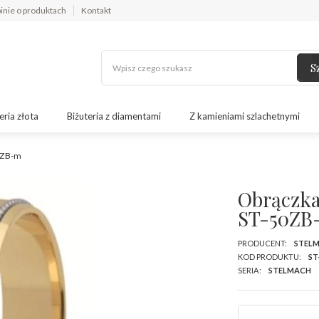
inie o produktach
Kontakt
S
eria złota
Biżuteria z diamentami
Z kamieniami szlachetnymi
50ZB-m
Obrączka 
ST-50ZB
PRODUCENT:
STEL
KOD PRODUKTU:
ST
SERIA:
STELMACH