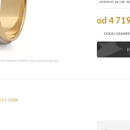
ROZMIAR:
16 / UE- 56
od 4 719
DODAJ GRAWE
D
 nie odzwierciedlać rzeczywistej barwy
a) ST-50ZB