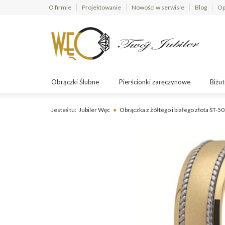
O firmie
Projektowanie
Nowości w serwisie
Blog
Op
Obrączki Ślubne
Pierścionki zaręczynowe
Biżut
Jesteś tu:
Jubiler Węc
Obrączka z żółtego i białego złota ST-