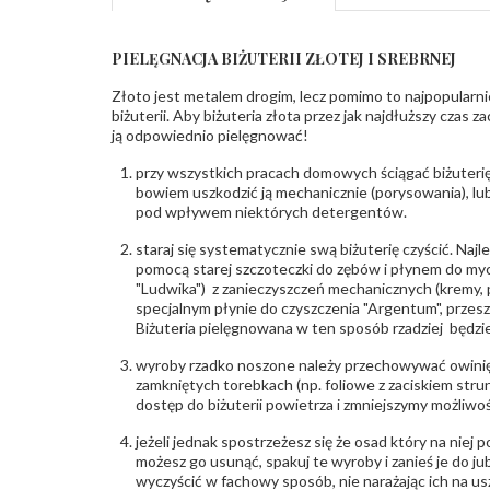
PIELĘGNACJA BIŻUTERII ZŁOTEJ I SREBRNEJ
Złoto jest metalem drogim, lecz pomimo to najpopularni
biżuterii. Aby biżuteria złota przez jak najdłuższy czas 
ją odpowiednio pielęgnować!
przy wszystkich pracach domowych ściągać biżuterię
bowiem uszkodzić ją mechanicznie (porysowania), lub
pod wpływem niektórych detergentów.
staraj się systematycznie swą biżuterię czyścić. Najl
pomocą starej szczoteczki do zębów i płynem do myc
"Ludwika") z zanieczyszczeń mechanicznych (kremy, po
specjalnym płynie do czyszczenia "Argentum", przes
Biżuteria pielęgnowana w ten sposób rzadziej będzie
wyroby rzadko noszone należy przechowywać owinię
zamkniętych torebkach (np. foliowe z zaciskiem str
dostęp do biżuterii powietrza i zmniejszymy możliwo
jeżeli jednak spostrzeżesz się że osad który na niej p
możesz go usunąć, spakuj te wyroby i zanieś je do ju
wyczyścić w fachowy sposób, nie narażając ich na us