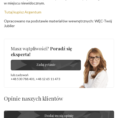
w miejscu niewidocznym.
Tutaj kupisz Argentum
Opracowano na podstawie materiałów wewnętrznych: WĘC-Twój
Jubiler
Masz wątpliwości?
Poradź się
eksperta!
Zadaj pytanie
lub zadzwoń
+48 530 788 401
,
+48 12 65 11 473
Opinie naszych klientów
Dodaj swoją opinię