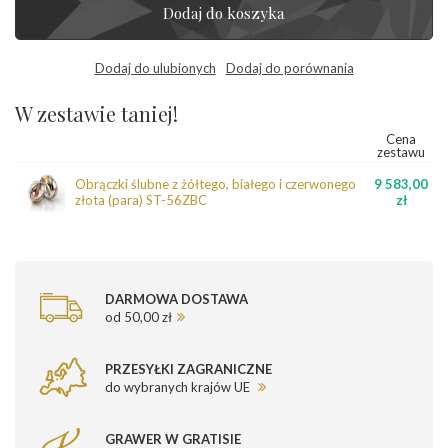
Dodaj do koszyka
Dodaj do ulubionych
Dodaj do porównania
W zestawie taniej!
Cena
zestawu
Obrączki ślubne z żółtego, białego i czerwonego
9 583,00
złota (para) ST-56ZBC
zł
DARMOWA DOSTAWA
od 50,00 zł
PRZESYŁKI ZAGRANICZNE
do wybranych krajów UE
GRAWER W GRATISIE