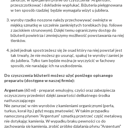
przeszczotkować i dokładnie wypłukać. Biżuteria pielęgnowana
w ten sposób rzadziej będzie wymagała wizyt u jubilera.
wyroby rzadko noszone należy przechowywać owinięte w
miękką szmatkę w szczelnie zamkniętych torebkach (np. foliowe
z zaciskiem strunowym). Dzięki temu ograniczymy dostęp do
biżuterii powietrza i zmniejszymy możliwość powstawania na niej
tlenków.
jeżeli jednak spostrzeżesz się że osad który na niej powstał jest
tak trwały, że nie możesz go usunąć, spakuj te wyroby i zanieś je
do jubilera. Tylko tam będzie można je wyczyścić w fachowy
sposób, nie narażając ich na uszkodzenia.
Do czyszczenia biżuterii możesz użyć poniżego opisanego
preparatu (dostępne w naszej firmie):
Argentum
(60 ml) - preparat emulsyjny, czyści oraz zabezpiecza
oczyszczony przedmiot dzięki zawartości delikatnego środka
natłuszczającego
Nie zanurzać w nim wyrobów z kamieniami organicznymi (perła,
turkus, koral itp.) gdyż mogą zmatowieć. W takim przypadku
namoczoną płynem "Argentum" szmatką przetrzeć część metalową
nie dotykając kamienia. W wypadku braku pewności co do
zachowania się kamienia, zrobić próbkę działania płynu "Argentum"