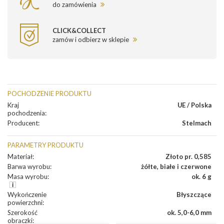
do zamówienia
CLICK&COLLECT
zamów i odbierz w sklepie
POCHODZENIE PRODUKTU
Kraj
UE / Polska
pochodzenia
:
Producent
:
Stelmach
PARAMETRY PRODUKTU
Materiał
:
Złoto pr. 0,585
Barwa wyrobu
:
żółte, białe i czerwone
Masa wyrobu
:
ok. 6 g
Wykończenie
Błyszczące
powierzchni
:
Szerokość
ok. 5,0-6,0 mm
obrączki
: