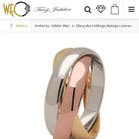
Wstecz
Jesteś tu:
Jubiler Węc
Obrączka z żółtego, białego i czerwoneg