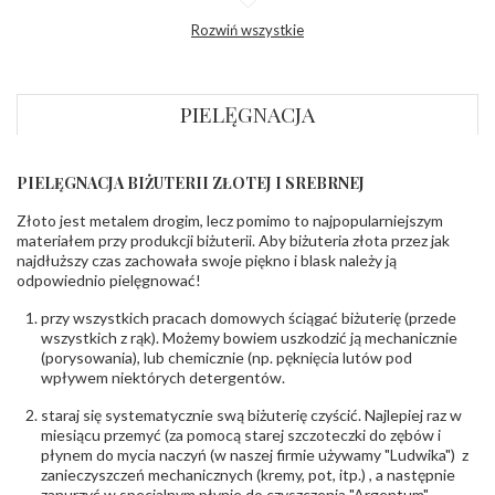
Profil
Półokrągły
Rozwiń wszystkie
zewnętrzny
obrączki
:
Profil
Płaski
wewnętrzny
obrączki
:
PIELĘGNACJA
Wysokość
ok. 1,1 mm
profilu obrączki
:
PIELĘGNACJA BIŻUTERII ZŁOTEJ I SREBRNEJ
INNE PARAMETRY
Złoto jest metalem drogim, lecz pomimo to najpopularniejszym
Producent
PZ Stelmach Sp. z o.o. ul. Północna 22 45-805
odpowiedzialny
:
Opole; NIP 7542889545; Tel. +48 77 54 90 100;
materiałem przy produkcji biżuterii. Aby biżuteria złota przez jak
biuro@stelmach.pl
najdłuższy czas zachowała swoje piękno i blask należy ją
Bezpieczeństwo
Nie nadaje się dla dzieci w wieku poniżej 3 lat
odpowiednio pielęgnować!
- rodzaj
,
Elementy w wyrobie wykonane z białego złota
ostrzeżenia
:
zawierają nikiel
przy wszystkich pracach domowych ściągać biżuterię (przede
wszystkich z rąk). Możemy bowiem uszkodzić ją mechanicznie
(porysowania), lub chemicznie (np. pęknięcia lutów pod
wpływem niektórych detergentów.
staraj się systematycznie swą biżuterię czyścić. Najlepiej raz w
miesiącu przemyć (za pomocą starej szczoteczki do zębów i
płynem do mycia naczyń (w naszej firmie używamy "Ludwika") z
zanieczyszczeń mechanicznych (kremy, pot, itp.) , a następnie
zanurzyć w specjalnym płynie do czyszczenia "Argentum",