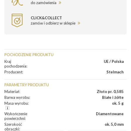
do zamówienia
CLICK&COLLECT
zamów i odbierz w sklepie
POCHODZENIE PRODUKTU
Kraj
UE / Polska
pochodzenia
:
Producent
:
Stelmach
PARAMETRY PRODUKTU
Materiał
:
Złoto pr. 0,585
Barwa wyrobu
:
Białe i żółte
Masa wyrobu
:
ok. 5 g
Wykończenie
Diamentowane
powierzchni
:
Szerokość
ok. 5,0 mm
obrączki
: