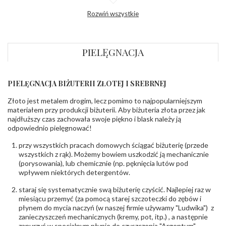
Profil
Półokrągły
Rozwiń wszystkie
zewnętrzny
obrączki
:
Profil
Płaski
wewnętrzny
obrączki
:
PIELĘGNACJA
Wysokość
ok. 1,1 mm
profilu obrączki
:
PIELĘGNACJA BIŻUTERII ZŁOTEJ I SREBRNEJ
INNE PARAMETRY
Złoto jest metalem drogim, lecz pomimo to najpopularniejszym
Producent
PZ Stelmach Sp. z o.o. ul. Północna 22 45-805
odpowiedzialny
:
Opole; NIP 7542889545; Tel. +48 77 54 90 100;
materiałem przy produkcji biżuterii. Aby biżuteria złota przez jak
biuro@stelmach.pl
najdłuższy czas zachowała swoje piękno i blask należy ją
Bezpieczeństwo
Nie nadaje się dla dzieci w wieku poniżej 3 lat
odpowiednio pielęgnować!
- rodzaj
,
Elementy w wyrobie wykonane z białego złota
ostrzeżenia
:
zawierają nikiel
przy wszystkich pracach domowych ściągać biżuterię (przede
wszystkich z rąk). Możemy bowiem uszkodzić ją mechanicznie
(porysowania), lub chemicznie (np. pęknięcia lutów pod
wpływem niektórych detergentów.
staraj się systematycznie swą biżuterię czyścić. Najlepiej raz w
miesiącu przemyć (za pomocą starej szczoteczki do zębów i
płynem do mycia naczyń (w naszej firmie używamy "Ludwika") z
zanieczyszczeń mechanicznych (kremy, pot, itp.) , a następnie
zanurzyć w specjalnym płynie do czyszczenia "Argentum",