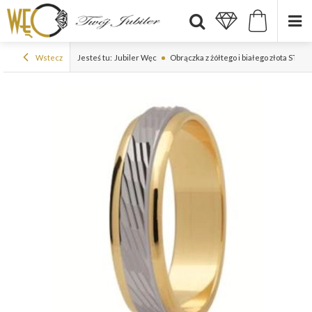
Wstecz
Jesteś tu:
Jubiler Węc
Obrączka z żółtego i białego złota ST-63