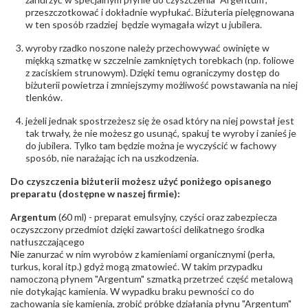
przeszczotkować i dokładnie wypłukać. Biżuteria pielęgnowana
w ten sposób rzadziej będzie wymagała wizyt u jubilera.
wyroby rzadko noszone należy przechowywać owinięte w
miękką szmatkę w szczelnie zamkniętych torebkach (np. foliowe
z zaciskiem strunowym). Dzięki temu ograniczymy dostęp do
biżuterii powietrza i zmniejszymy możliwość powstawania na niej
tlenków.
jeżeli jednak spostrzeżesz się że osad który na niej powstał jest
tak trwały, że nie możesz go usunąć, spakuj te wyroby i zanieś je
do jubilera. Tylko tam będzie można je wyczyścić w fachowy
sposób, nie narażając ich na uszkodzenia.
Do czyszczenia biżuterii możesz użyć poniżego opisanego
preparatu (dostępne w naszej firmie):
Argentum
(60 ml) - preparat emulsyjny, czyści oraz zabezpiecza
oczyszczony przedmiot dzięki zawartości delikatnego środka
natłuszczającego
Nie zanurzać w nim wyrobów z kamieniami organicznymi (perła,
turkus, koral itp.) gdyż mogą zmatowieć. W takim przypadku
namoczoną płynem "Argentum" szmatką przetrzeć część metalową
nie dotykając kamienia. W wypadku braku pewności co do
zachowania się kamienia, zrobić próbkę działania płynu "Argentum"