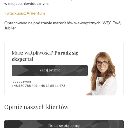
w miejscu niewidocznym.
Tutaj kupisz Argentum
Opracowano na podstawie materiałów wewnętrznych: WĘC-Twój
Jubiler
Masz wątpliwości?
Poradź się
eksperta!
Zadaj pytanie
lub zadzwoń
+48 530 788 401
,
+48 12 65 11 473
Opinie naszych klientów
Dodaj swoją opinię