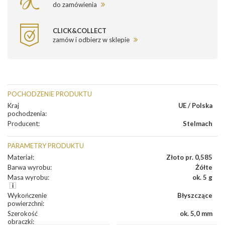
do zamówienia
CLICK&COLLECT
zamów i odbierz w sklepie
POCHODZENIE PRODUKTU
Kraj
UE / Polska
pochodzenia
:
Producent
:
Stelmach
PARAMETRY PRODUKTU
Materiał
:
Złoto pr. 0,585
Barwa wyrobu
:
Żółte
Masa wyrobu
:
ok. 5 g
Wykończenie
Błyszczące
powierzchni
:
Szerokość
ok. 5,0 mm
obrączki
: