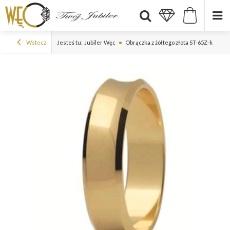
Wstecz
Jesteś tu:
Jubiler Węc
Obrączka z żółtego złota ST-65Z-k