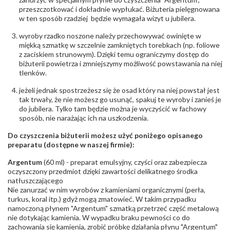
przeszczotkować i dokładnie wypłukać. Biżuteria pielęgnowana
w ten sposób rzadziej będzie wymagała wizyt u jubilera.
wyroby rzadko noszone należy przechowywać owinięte w
miękką szmatkę w szczelnie zamkniętych torebkach (np. foliowe
z zaciskiem strunowym). Dzięki temu ograniczymy dostęp do
biżuterii powietrza i zmniejszymy możliwość powstawania na niej
tlenków.
jeżeli jednak spostrzeżesz się że osad który na niej powstał jest
tak trwały, że nie możesz go usunąć, spakuj te wyroby i zanieś je
do jubilera. Tylko tam będzie można je wyczyścić w fachowy
sposób, nie narażając ich na uszkodzenia.
Do czyszczenia biżuterii możesz użyć poniżego opisanego
preparatu (dostępne w naszej firmie):
Argentum
(60 ml) - preparat emulsyjny, czyści oraz zabezpiecza
oczyszczony przedmiot dzięki zawartości delikatnego środka
natłuszczającego
Nie zanurzać w nim wyrobów z kamieniami organicznymi (perła,
turkus, koral itp.) gdyż mogą zmatowieć. W takim przypadku
namoczoną płynem "Argentum" szmatką przetrzeć część metalową
nie dotykając kamienia. W wypadku braku pewności co do
zachowania się kamienia, zrobić próbkę działania płynu "Argentum"