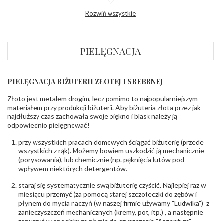
Profil
Wklęsły
Rozwiń wszystkie
zewnętrzny
obrączki
:
Profil
Płaski
wewnętrzny
obrączki
:
PIELĘGNACJA
Wysokość
ok. 1,1 mm
profilu obrączki
:
PIELĘGNACJA BIŻUTERII ZŁOTEJ I SREBRNEJ
INNE PARAMETRY
Złoto jest metalem drogim, lecz pomimo to najpopularniejszym
Producent
PZ Stelmach Sp. z o.o. ul. Północna 22 45-805
odpowiedzialny
:
Opole; NIP 7542889545; Tel. +48 77 54 90 100;
materiałem przy produkcji biżuterii. Aby biżuteria złota przez jak
biuro@stelmach.pl
najdłuższy czas zachowała swoje piękno i blask należy ją
Bezpieczeństwo
Nie nadaje się dla dzieci w wieku poniżej 3 lat
odpowiednio pielęgnować!
- rodzaj
,
Elementy w wyrobie wykonane z białego złota
ostrzeżenia
:
zawierają nikiel
przy wszystkich pracach domowych ściągać biżuterię (przede
wszystkich z rąk). Możemy bowiem uszkodzić ją mechanicznie
(porysowania), lub chemicznie (np. pęknięcia lutów pod
wpływem niektórych detergentów.
staraj się systematycznie swą biżuterię czyścić. Najlepiej raz w
miesiącu przemyć (za pomocą starej szczoteczki do zębów i
płynem do mycia naczyń (w naszej firmie używamy "Ludwika") z
zanieczyszczeń mechanicznych (kremy, pot, itp.) , a następnie
zanurzyć w specjalnym płynie do czyszczenia "Argentum",