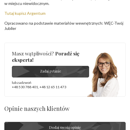
w miejscu niewidocznym.
Tutaj kupisz Argentum
Opracowano na podstawie materiałów wewnętrznych: WĘC-Twój
Jubiler
Masz wątpliwości?
Poradź się
eksperta!
Zadaj pytanie
lub zadzwoń
+48 530 788 401
,
+48 12 65 11 473
Opinie naszych klientów
Dodaj swoją opinię