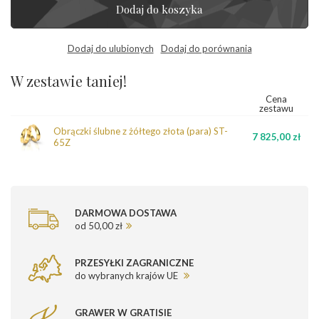
Dodaj do koszyka
Dodaj do ulubionych
Dodaj do porównania
W zestawie taniej!
Cena
zestawu
Obrączki ślubne z żółtego złota (para) ST-
7 825,00 zł
65Z
DARMOWA DOSTAWA
od 50,00 zł
PRZESYŁKI ZAGRANICZNE
do wybranych krajów UE
GRAWER W GRATISIE