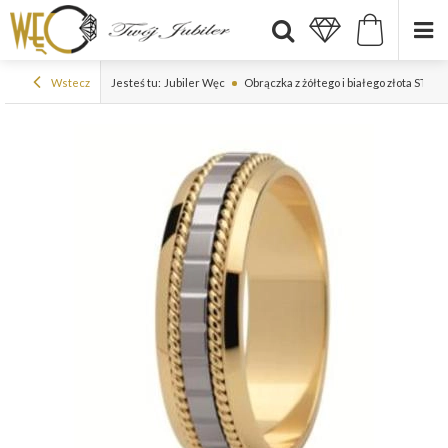
Wstecz
Jesteś tu:
Jubiler Węc
Obrączka z żółtego i białego złota ST-68