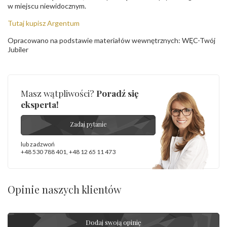
w miejscu niewidocznym.
Tutaj kupisz Argentum
Opracowano na podstawie materiałów wewnętrznych: WĘC-Twój
Jubiler
Masz wątpliwości?
Poradź się
eksperta!
Zadaj pytanie
lub zadzwoń
+48 530 788 401
,
+48 12 65 11 473
Opinie naszych klientów
Dodaj swoją opinię