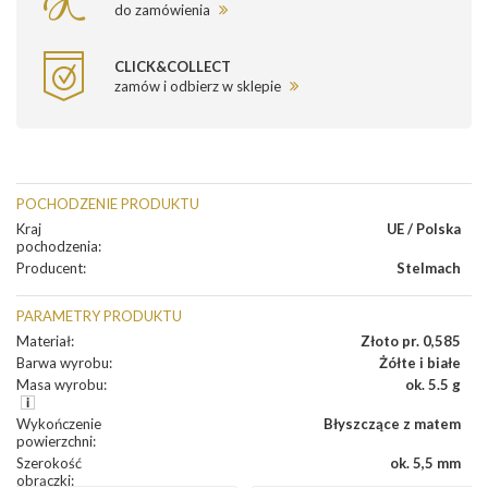
do zamówienia
CLICK&COLLECT
zamów i odbierz w sklepie
POCHODZENIE PRODUKTU
Kraj
UE / Polska
pochodzenia
:
Producent
:
Stelmach
PARAMETRY PRODUKTU
Materiał
:
Złoto pr. 0,585
Barwa wyrobu
:
Żółte i białe
Masa wyrobu
:
ok. 5.5 g
Wykończenie
Błyszczące z matem
powierzchni
:
Szerokość
ok. 5,5 mm
obrączki
: