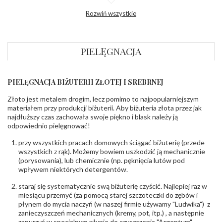
Profil
Fazowany
Rozwiń wszystkie
zewnętrzny
obrączki
:
Profil
Płaski
wewnętrzny
obrączki
:
PIELĘGNACJA
Wysokość
ok. 1,1 mm
profilu obrączki
:
PIELĘGNACJA BIŻUTERII ZŁOTEJ I SREBRNEJ
INNE PARAMETRY
Złoto jest metalem drogim, lecz pomimo to najpopularniejszym
Producent
PZ Stelmach Sp. z o.o. ul. Północna 22 45-805
odpowiedzialny
:
Opole; NIP 7542889545; Tel. +48 77 54 90 100;
materiałem przy produkcji biżuterii. Aby biżuteria złota przez jak
biuro@stelmach.pl
najdłuższy czas zachowała swoje piękno i blask należy ją
Bezpieczeństwo
Nie nadaje się dla dzieci w wieku poniżej 3 lat
odpowiednio pielęgnować!
- rodzaj
,
Elementy w wyrobie wykonane z białego złota
ostrzeżenia
:
zawierają nikiel
przy wszystkich pracach domowych ściągać biżuterię (przede
wszystkich z rąk). Możemy bowiem uszkodzić ją mechanicznie
(porysowania), lub chemicznie (np. pęknięcia lutów pod
wpływem niektórych detergentów.
staraj się systematycznie swą biżuterię czyścić. Najlepiej raz w
miesiącu przemyć (za pomocą starej szczoteczki do zębów i
płynem do mycia naczyń (w naszej firmie używamy "Ludwika") z
zanieczyszczeń mechanicznych (kremy, pot, itp.) , a następnie
zanurzyć w specjalnym płynie do czyszczenia "Argentum",