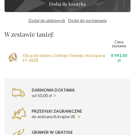
Dodaj do koszyka
Dodaj do ulubionych
Dodaj do porównania
W zestawie taniej!
Cena
zestawu
Obrączki ślubne z żółtego i białego złota (para)
8 941,00
ST-68ZB
zł
DARMOWA DOSTAWA
od 50,00 zł
PRZESYŁKI ZAGRANICZNE
do wybranych krajów UE
GRAWER W GRATISIE