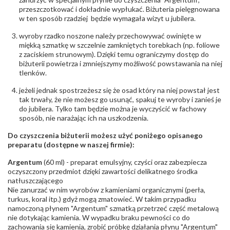
przeszczotkować i dokładnie wypłukać. Biżuteria pielęgnowana
w ten sposób rzadziej będzie wymagała wizyt u jubilera.
wyroby rzadko noszone należy przechowywać owinięte w
miękką szmatkę w szczelnie zamkniętych torebkach (np. foliowe
z zaciskiem strunowym). Dzięki temu ograniczymy dostęp do
biżuterii powietrza i zmniejszymy możliwość powstawania na niej
tlenków.
jeżeli jednak spostrzeżesz się że osad który na niej powstał jest
tak trwały, że nie możesz go usunąć, spakuj te wyroby i zanieś je
do jubilera. Tylko tam będzie można je wyczyścić w fachowy
sposób, nie narażając ich na uszkodzenia.
Do czyszczenia biżuterii możesz użyć poniżego opisanego
preparatu (dostępne w naszej firmie):
Argentum
(60 ml) - preparat emulsyjny, czyści oraz zabezpiecza
oczyszczony przedmiot dzięki zawartości delikatnego środka
natłuszczającego
Nie zanurzać w nim wyrobów z kamieniami organicznymi (perła,
turkus, koral itp.) gdyż mogą zmatowieć. W takim przypadku
namoczoną płynem "Argentum" szmatką przetrzeć część metalową
nie dotykając kamienia. W wypadku braku pewności co do
zachowania się kamienia, zrobić próbkę działania płynu "Argentum"