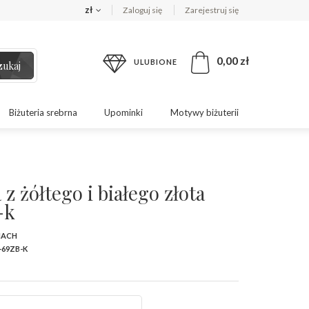
zł
Zaloguj się
Zarejestruj się
0,00 zł
ULUBIONE
zukaj
Biżuteria srebrna
Upominki
Motywy biżuterii
z żółtego i białego złota
-k
MACH
-69ZB-K