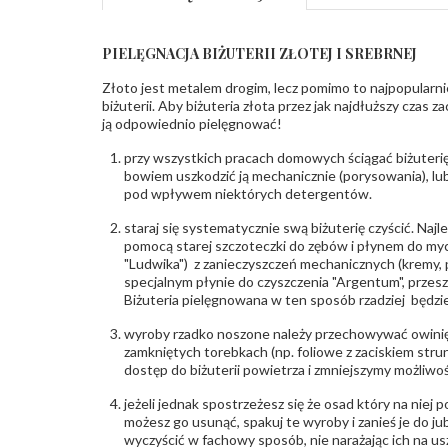
PIELĘGNACJA BIŻUTERII ZŁOTEJ I SREBRNEJ
Złoto jest metalem drogim, lecz pomimo to najpopularni
biżuterii. Aby biżuteria złota przez jak najdłuższy czas 
ją odpowiednio pielęgnować!
przy wszystkich pracach domowych ściągać biżuterię
bowiem uszkodzić ją mechanicznie (porysowania), lub
pod wpływem niektórych detergentów.
staraj się systematycznie swą biżuterię czyścić. Najl
pomocą starej szczoteczki do zębów i płynem do myc
"Ludwika") z zanieczyszczeń mechanicznych (kremy, po
specjalnym płynie do czyszczenia "Argentum", przes
Biżuteria pielęgnowana w ten sposób rzadziej będzie
wyroby rzadko noszone należy przechowywać owinię
zamkniętych torebkach (np. foliowe z zaciskiem str
dostęp do biżuterii powietrza i zmniejszymy możliwo
jeżeli jednak spostrzeżesz się że osad który na niej p
możesz go usunąć, spakuj te wyroby i zanieś je do ju
wyczyścić w fachowy sposób, nie narażając ich na us