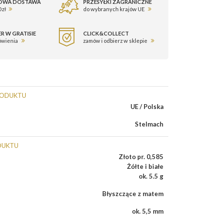
OWA DOSTAWA
PRZESYŁKI ZAGRANICZNE
 zł
do wybranych krajów UE
R W GRATISIE
CLICK&COLLECT
ówienia
zamów i odbierz w sklepie
RODUKTU
UE / Polska
Stelmach
DUKTU
Złoto pr. 0,585
Żółte i białe
ok. 5.5 g
Błyszczące z matem
ok. 5,5 mm