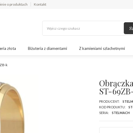
inie o produktach
Kontakt
S
eria złota
Biżuteria z diamentami
Z kamieniami szlachetnymi
9ZB-k
Obrączka 
ST-69ZB
PRODUCENT:
STEL
KOD PRODUKTU:
ST
SERIA:
STELMACH