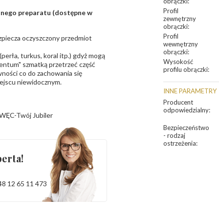
obrączki
:
Profil
sanego preparatu (dostępne w
zewnętrzny
obrączki
:
Profil
bezpiecza oczyszczony przedmiot
wewnętrzny
obrączki
:
erła, turkus, koral itp.) gdyż mogą
Wysokość
ntum" szmatką przetrzeć część
profilu obrączki
:
ności co do zachowania się
iejscu niewidocznym.
INNE PARAMETRY
Producent
odpowiedzialny
:
WĘC-Twój Jubiler
Bezpieczeństwo
- rodzaj
ostrzeżenia
:
erta!
48 12 65 11 473