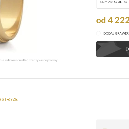
ROZMIAR:
6 / UE- 46
od 4 222
DODAJ GRAWE
D
 nie odzwierciedlać rzeczywistej barwy
a) ST-69ZB