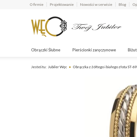
O firmie
Projektowanie
Nowości w serwisie
Blog
Op
Obrączki Ślubne
Pierścionki zaręczynowe
Biżut
Jesteś tu:
Jubiler Węc
Obrączka z żółtego i białego złota ST-6