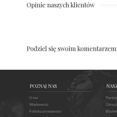
Opinie naszych klientów
Podziel się swoim komentarzem
POZNAJ NAS
NAS
O nas
Pierści
Wiadomości
Obrącz
Polityka prywatności
Biżuter