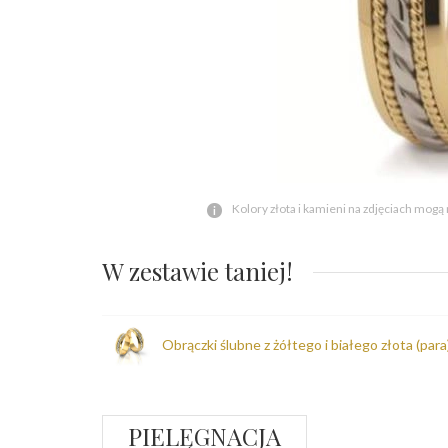
Kolory złota i kamieni na zdjęciach mogą
W zestawie taniej!
Obrączki ślubne z żółtego i białego złota (par
PIELĘGNACJA