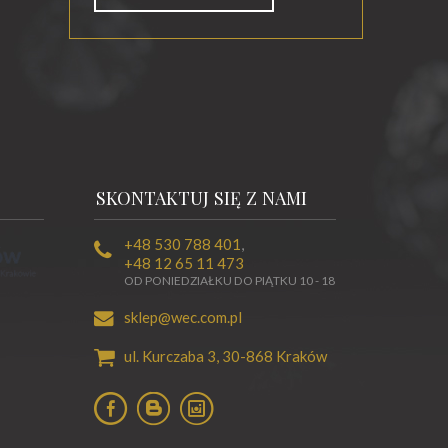
SKONTAKTUJ SIĘ Z NAMI
+48 530 788 401
,
+48 12 65 11 473
OD PONIEDZIAŁKU DO PIĄTKU 10 - 18
sklep@wec.com.pl
ul. Kurczaba 3,
30-868
Kraków