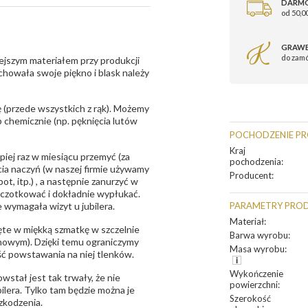
DARM
od 50,00
GRAWE
do zam
ejszym materiałem przy produkcji
zachowała swoje piękno i blask należy
 (przede wszystkich z rąk). Możemy
 chemicznie (np. pęknięcia lutów
POCHODZENIE P
Kraj
epiej raz w miesiącu przemyć (za
pochodzenia
:
ia naczyń (w naszej firmie używamy
Producent
:
t, itp.) , a następnie zanurzyć w
zczotkować i dokładnie wypłukać.
 wymagała wizyt u jubilera.
PARAMETRY PRO
Materiał
:
te w miękką szmatkę w szczelnie
Barwa wyrobu
:
unowym). Dzięki temu ograniczymy
Masa wyrobu
:
ść powstawania na niej tlenków.
Wykończenie
owstał jest tak trwały, że nie
powierzchni
:
bilera. Tylko tam będzie można je
Szerokość
zkodzenia.