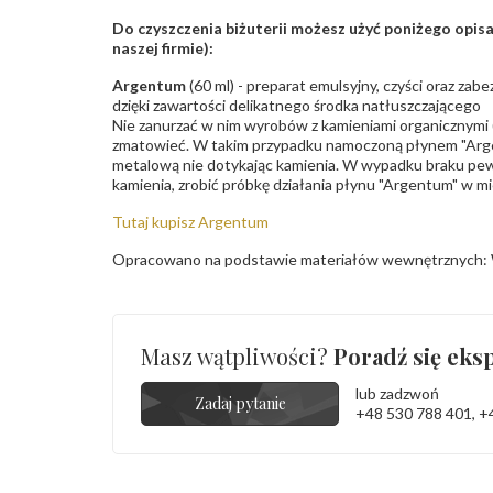
Do czyszczenia biżuterii możesz użyć poniżego opi
naszej firmie):
Argentum
(60 ml) - preparat emulsyjny, czyści oraz za
dzięki zawartości delikatnego środka natłuszczającego
Nie zanurzać w nim wyrobów z kamieniami organicznymi (p
zmatowieć. W takim przypadku namoczoną płynem "Arge
metalową nie dotykając kamienia. W wypadku braku pew
kamienia, zrobić próbkę działania płynu "Argentum" w m
Tutaj kupisz Argentum
Opracowano na podstawie materiałów wewnętrznych: 
Masz wątpliwości?
Poradź się eksp
lub zadzwoń
Zadaj pytanie
+48 530 788 401
,
+