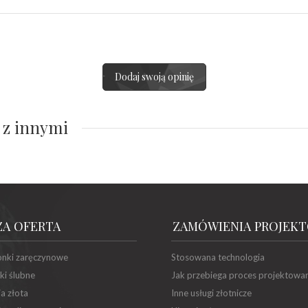
Dodaj swoją opinię
 z innymi
ZA OFERTA
ZAMÓWIENIA PROJEK
onki zaręczynowe
Stosowana technologia
ki ślubne
Jak przebiega proces projektowa
ia złota
Inne usługi złotnicze