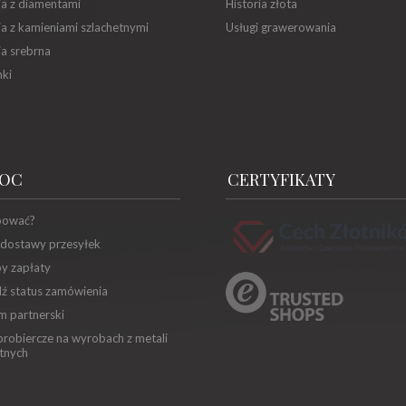
ia z diamentami
Historia złota
ia z kamieniami szlachetnymi
Usługi grawerowania
ia srebrna
ki
OC
CERTYFIKATY
pować?
 dostawy przesyłek
y zapłaty
ź status zamówienia
m partnerski
robiercze na wyrobach z metali
tnych