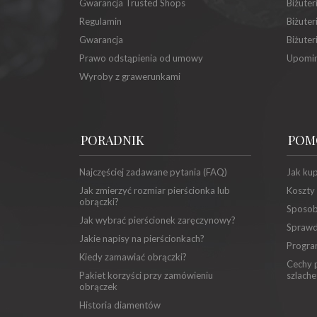
Gwarancja Trusted Shops
Biżuter
Regulamin
Biżuter
Gwarancja
Biżuter
Prawo odstąpienia od umowy
Upomin
Wyroby z grawerunkami
PORADNIK
POM
Najczęściej zadawane pytania (FAQ)
Jak ku
Jak zmierzyć rozmiar pierścionka lub
Koszty
obrączki?
Sposob
Jak wybrać pierścionek zaręczynowy?
Sprawd
Jakie napisy na pierścionkach?
Progra
Kiedy zamawiać obrączki?
Cechy p
Pakiet korzyści przy zamówieniu
szlache
obrączek
Historia diamentów