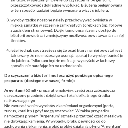
przeszczotkować i dokładnie wypłukać. Biżuteria pielęgnowana
w ten sposób rzadziej będzie wymagała wizyt u jubilera.
wyroby rzadko noszone należy przechowywać owinięte w
miękką szmatkę w szczelnie zamkniętych torebkach (np. foliowe
z zaciskiem strunowym). Dzięki temu ograniczymy dostęp do
biżuterii powietrza i zmniejszymy możliwość powstawania na niej
tlenków.
jeżeli jednak spostrzeżesz się że osad który na niej powstał jest
tak trwały, że nie możesz go usunąć, spakuj te wyroby i zanieś je
do jubilera. Tylko tam będzie można je wyczyścić w fachowy
sposób, nie narażając ich na uszkodzenia.
Do czyszczenia biżuterii możesz użyć poniżego opisanego
preparatu (dostępne w naszej firmie):
Argentum
(60 ml) - preparat emulsyjny, czyści oraz zabezpiecza
oczyszczony przedmiot dzięki zawartości delikatnego środka
natłuszczającego
Nie zanurzać w nim wyrobów z kamieniami organicznymi (perła,
turkus, koral itp.) gdyż mogą zmatowieć. W takim przypadku
namoczoną płynem "Argentum" szmatką przetrzeć część metalową
nie dotykając kamienia. W wypadku braku pewności co do
zachowania się kamienia, zrobić próbkę działania płynu "Argentum"