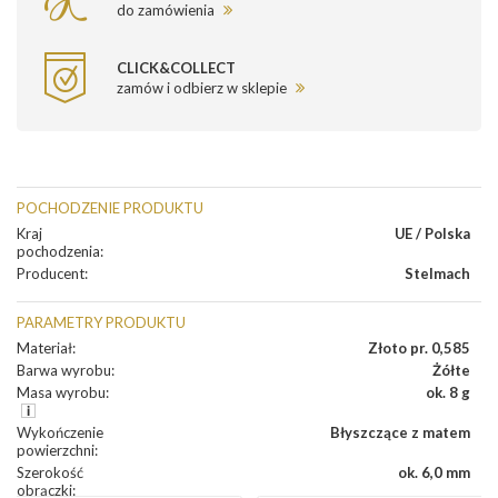
do zamówienia
CLICK&COLLECT
zamów i odbierz w sklepie
POCHODZENIE PRODUKTU
Kraj
UE / Polska
pochodzenia
:
Producent
:
Stelmach
PARAMETRY PRODUKTU
Materiał
:
Złoto pr. 0,585
Barwa wyrobu
:
Żółte
Masa wyrobu
:
ok. 8 g
Wykończenie
Błyszczące z matem
powierzchni
:
Szerokość
ok. 6,0 mm
obrączki
: