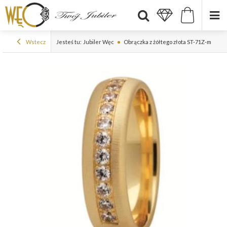
Wstecz
Jesteś tu:
Jubiler Węc
Obrączka z żółtego złota ST-71Z-m