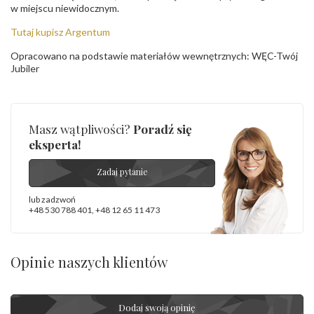
w miejscu niewidocznym.
Tutaj kupisz Argentum
Opracowano na podstawie materiałów wewnętrznych: WĘC-Twój
Jubiler
Masz wątpliwości?
Poradź się
eksperta!
Zadaj pytanie
lub zadzwoń
+48 530 788 401
,
+48 12 65 11 473
Opinie naszych klientów
Dodaj swoją opinię