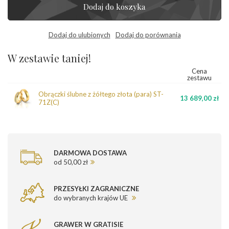
Dodaj do koszyka
Dodaj do ulubionych
Dodaj do porównania
W zestawie taniej!
Cena
zestawu
Obrączki ślubne z żółtego złota (para) ST-
13 689,00 zł
71Z(C)
DARMOWA DOSTAWA
od 50,00 zł
PRZESYŁKI ZAGRANICZNE
do wybranych krajów UE
GRAWER W GRATISIE