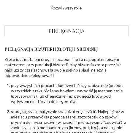
Profil
Półokrągły
Rozwiń wszystkie
zewnętrzny
obrączki
:
Profil
Płaski
wewnętrzny
obrączki
:
PIELĘGNACJA
Wysokość
ok. 1,2 mm
profilu obrączki
:
PIELĘGNACJA BIŻUTERII ZŁOTEJ I SREBRNEJ
INNE PARAMETRY
Złoto jest metalem drogim, lecz pomimo to najpopularniejszym
Producent
PZ Stelmach Sp. z o.o. ul. Północna 22 45-805
odpowiedzialny
:
Opole; NIP 7542889545; Tel. +48 77 54 90 100;
materiałem przy produkcji biżuterii. Aby biżuteria złota przez jak
biuro@stelmach.pl
najdłuższy czas zachowała swoje piękno i blask należy ją
Bezpieczeństwo
Nie nadaje się dla dzieci w wieku poniżej 3 lat
odpowiednio pielęgnować!
- rodzaj
,
Elementy w wyrobie wykonane z białego złota
ostrzeżenia
:
zawierają nikiel
przy wszystkich pracach domowych ściągać biżuterię (przede
wszystkich z rąk). Możemy bowiem uszkodzić ją mechanicznie
(porysowania), lub chemicznie (np. pęknięcia lutów pod
wpływem niektórych detergentów.
staraj się systematycznie swą biżuterię czyścić. Najlepiej raz w
miesiącu przemyć (za pomocą starej szczoteczki do zębów i
płynem do mycia naczyń (w naszej firmie używamy "Ludwika") z
zanieczyszczeń mechanicznych (kremy, pot, itp.) , a następnie
zanurzyć w specjalnym płynie do czyszczenia "Argentum",