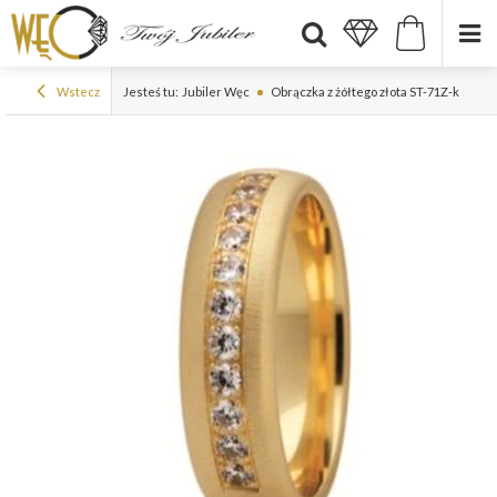
Wstecz
Jesteś tu:
Jubiler Węc
Obrączka z żółtego złota ST-71Z-k