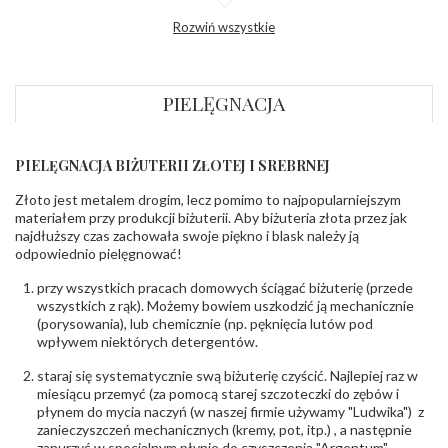
Profil
Półokrągły
Rozwiń wszystkie
zewnętrzny
obrączki
:
Profil
Płaski
wewnętrzny
obrączki
:
PIELĘGNACJA
Wysokość
ok. 1,2 mm
profilu obrączki
:
PIELĘGNACJA BIŻUTERII ZŁOTEJ I SREBRNEJ
KAMIENIE
Złoto jest metalem drogim, lecz pomimo to najpopularniejszym
Rodzaje
Cyrkonia
kamieni
:
materiałem przy produkcji biżuterii. Aby biżuteria złota przez jak
najdłuższy czas zachowała swoje piękno i blask należy ją
Liczba kamieni
:
Cyrkonia - 11 szt.
odpowiednio pielęgnować!
Szlif kamieni
:
Fasetowy okrągła
Masa kamieni
ok. 0.649 ct.
przy wszystkich pracach domowych ściągać biżuterię (przede
(łącznie)
:
wszystkich z rąk). Możemy bowiem uszkodzić ją mechanicznie
(porysowania), lub chemicznie (np. pęknięcia lutów pod
INNE PARAMETRY
wpływem niektórych detergentów.
Producent
PZ Stelmach Sp. z o.o. ul. Północna 22 45-805
odpowiedzialny
staraj się systematycznie swą biżuterię czyścić. Najlepiej raz w
:
Opole; NIP 7542889545; Tel. +48 77 54 90 100;
biuro@stelmach.pl
miesiącu przemyć (za pomocą starej szczoteczki do zębów i
Bezpieczeństwo
płynem do mycia naczyń (w naszej firmie używamy "Ludwika") z
Nie nadaje się dla dzieci w wieku poniżej 3 lat
- rodzaj
,
Elementy w wyrobie wykonane z białego złota
zanieczyszczeń mechanicznych (kremy, pot, itp.) , a następnie
ostrzeżenia
:
zawierają nikiel
zanurzyć w specjalnym płynie do czyszczenia "Argentum",