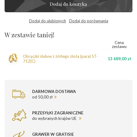
Dodaj do koszyka
Dodaj do ulubionych
Dodaj do porównania
W zestawie taniej!
Cena
zestawu
Obrączki ślubne z żółtego złota (para) ST-
13 689,00 zł
71Z(C)
DARMOWA DOSTAWA
od 50,00 zł
PRZESYŁKI ZAGRANICZNE
do wybranych krajów UE
GRAWER W GRATISIE