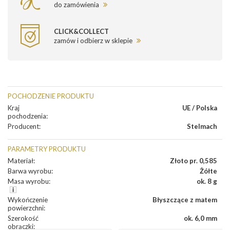
do zamówienia
CLICK&COLLECT
zamów i odbierz w sklepie
POCHODZENIE PRODUKTU
Kraj
UE / Polska
pochodzenia
:
Producent
:
Stelmach
PARAMETRY PRODUKTU
Materiał
:
Złoto pr. 0,585
Barwa wyrobu
:
Żółte
Masa wyrobu
:
ok. 8 g
Wykończenie
Błyszczące z matem
powierzchni
:
Szerokość
ok. 6,0 mm
obrączki
: