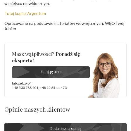
w miejscu niewidocznym.
Tutaj kupisz Argentum
Opracowano na podstawie materiałów wewnętrznych: WĘC-Twój
Jubiler
Masz wątpliwości?
Poradź się
eksperta!
Zadaj pytanie
lub zadzwoń
+48 530 788 401
,
+48 12 65 11 473
Opinie naszych klientów
Dodaj swoją opinię