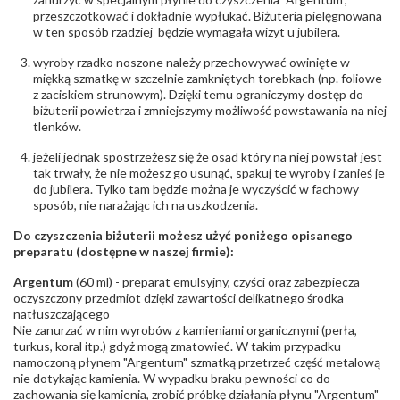
przeszczotkować i dokładnie wypłukać. Biżuteria pielęgnowana
w ten sposób rzadziej będzie wymagała wizyt u jubilera.
wyroby rzadko noszone należy przechowywać owinięte w
miękką szmatkę w szczelnie zamkniętych torebkach (np. foliowe
z zaciskiem strunowym). Dzięki temu ograniczymy dostęp do
biżuterii powietrza i zmniejszymy możliwość powstawania na niej
tlenków.
jeżeli jednak spostrzeżesz się że osad który na niej powstał jest
tak trwały, że nie możesz go usunąć, spakuj te wyroby i zanieś je
do jubilera. Tylko tam będzie można je wyczyścić w fachowy
sposób, nie narażając ich na uszkodzenia.
Do czyszczenia biżuterii możesz użyć poniżego opisanego
preparatu (dostępne w naszej firmie):
Argentum
(60 ml) - preparat emulsyjny, czyści oraz zabezpiecza
oczyszczony przedmiot dzięki zawartości delikatnego środka
natłuszczającego
Nie zanurzać w nim wyrobów z kamieniami organicznymi (perła,
turkus, koral itp.) gdyż mogą zmatowieć. W takim przypadku
namoczoną płynem "Argentum" szmatką przetrzeć część metalową
nie dotykając kamienia. W wypadku braku pewności co do
zachowania się kamienia, zrobić próbkę działania płynu "Argentum"