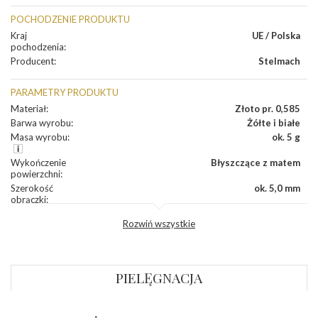
POCHODZENIE PRODUKTU
Kraj
UE / Polska
pochodzenia
:
Producent
:
Stelmach
PARAMETRY PRODUKTU
Materiał
:
Złoto pr. 0,585
Barwa wyrobu
:
Żółte i białe
Masa wyrobu
:
ok. 5 g
Wykończenie
Błyszczące z matem
powierzchni
:
Szerokość
ok. 5,0 mm
obrączki
:
Profil
Półokrągły
Rozwiń wszystkie
zewnętrzny
obrączki
:
Profil
Płaski
wewnętrzny
obrączki
:
PIELĘGNACJA
Wysokość
ok. 1,1 mm
profilu obrączki
: