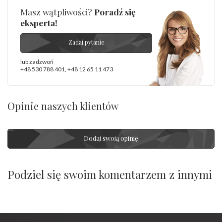
Masz wątpliwości?
Poradź się
eksperta!
Zadaj pytanie
lub zadzwoń
+48 530 788 401
,
+48 12 65 11 473
Opinie naszych klientów
Dodaj swoją opinię
Podziel się swoim komentarzem z innymi