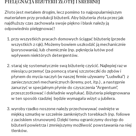
PIELĘGNACJA BIŻUTERII ZŁOTEJ I SREBRNEJ
INNE PARAMETRY
Złoto jest metalem drogim, lecz pomimo to najpopularniejszym
Producent
PZ Stelmach Sp. z o.o. ul. Północna 22 45-805
odpowiedzialny
:
Opole; NIP 7542889545; Tel. +48 77 54 90 100;
materiałem przy produkcji biżuterii. Aby biżuteria złota przez jak
biuro@stelmach.pl
najdłuższy czas zachowała swoje piękno i blask należy ją
Bezpieczeństwo
Nie nadaje się dla dzieci w wieku poniżej 3 lat
odpowiednio pielęgnować!
- rodzaj
,
Elementy w wyrobie wykonane z białego złota
ostrzeżenia
:
zawierają nikiel
przy wszystkich pracach domowych ściągać biżuterię (przede
wszystkich z rąk). Możemy bowiem uszkodzić ją mechanicznie
(porysowania), lub chemicznie (np. pęknięcia lutów pod
wpływem niektórych detergentów.
staraj się systematycznie swą biżuterię czyścić. Najlepiej raz w
miesiącu przemyć (za pomocą starej szczoteczki do zębów i
płynem do mycia naczyń (w naszej firmie używamy "Ludwika") z
zanieczyszczeń mechanicznych (kremy, pot, itp.) , a następnie
zanurzyć w specjalnym płynie do czyszczenia "Argentum",
przeszczotkować i dokładnie wypłukać. Biżuteria pielęgnowana
w ten sposób rzadziej będzie wymagała wizyt u jubilera.
wyroby rzadko noszone należy przechowywać owinięte w
miękką szmatkę w szczelnie zamkniętych torebkach (np. foliowe
z zaciskiem strunowym). Dzięki temu ograniczymy dostęp do
biżuterii powietrza i zmniejszymy możliwość powstawania na niej
tlenków.