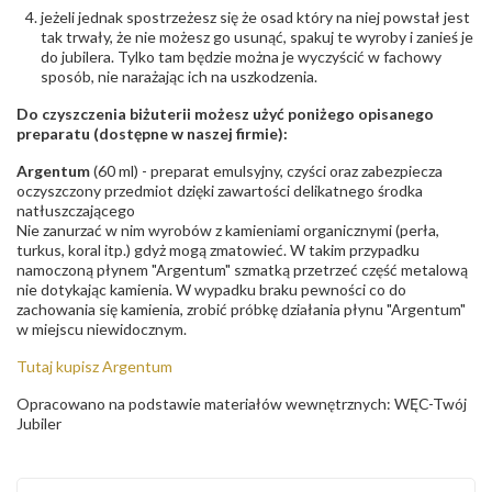
jeżeli jednak spostrzeżesz się że osad który na niej powstał jest
tak trwały, że nie możesz go usunąć, spakuj te wyroby i zanieś je
do jubilera. Tylko tam będzie można je wyczyścić w fachowy
sposób, nie narażając ich na uszkodzenia.
Do czyszczenia biżuterii możesz użyć poniżego opisanego
preparatu (dostępne w naszej firmie):
Argentum
(60 ml) - preparat emulsyjny, czyści oraz zabezpiecza
oczyszczony przedmiot dzięki zawartości delikatnego środka
natłuszczającego
Nie zanurzać w nim wyrobów z kamieniami organicznymi (perła,
turkus, koral itp.) gdyż mogą zmatowieć. W takim przypadku
namoczoną płynem "Argentum" szmatką przetrzeć część metalową
nie dotykając kamienia. W wypadku braku pewności co do
zachowania się kamienia, zrobić próbkę działania płynu "Argentum"
w miejscu niewidocznym.
Tutaj kupisz Argentum
Opracowano na podstawie materiałów wewnętrznych: WĘC-Twój
Jubiler