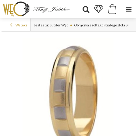
Wstecz
Jesteś tu:
Jubiler Węc
Obrączka z żółtego i białego złota ST-9