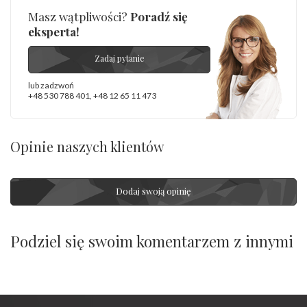
Masz wątpliwości?
Poradź się
eksperta!
Zadaj pytanie
lub zadzwoń
+48 530 788 401
,
+48 12 65 11 473
Opinie naszych klientów
Dodaj swoją opinię
Podziel się swoim komentarzem z innymi