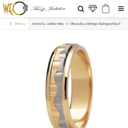
Wstecz
Jesteś tu:
Jubiler Węc
Obrączka z żółtego i białego złota ST-94