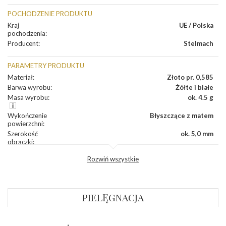
POCHODZENIE PRODUKTU
Kraj
UE / Polska
pochodzenia
:
Producent
:
Stelmach
PARAMETRY PRODUKTU
Materiał
:
Złoto pr. 0,585
Barwa wyrobu
:
Żółte i białe
Masa wyrobu
:
ok. 4.5 g
Wykończenie
Błyszczące z matem
powierzchni
:
Szerokość
ok. 5,0 mm
obrączki
:
Profil
Płaski
Rozwiń wszystkie
zewnętrzny
obrączki
:
Profil
Płaski
wewnętrzny
obrączki
:
PIELĘGNACJA
Wysokość
ok. 1,1 mm
profilu obrączki
: