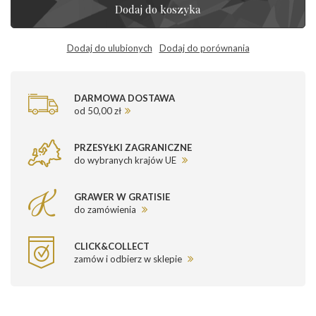
Dodaj do koszyka
Dodaj do ulubionych
Dodaj do porównania
DARMOWA DOSTAWA
od 50,00 zł
PRZESYŁKI ZAGRANICZNE
do wybranych krajów UE
GRAWER W GRATISIE
do zamówienia
CLICK&COLLECT
zamów i odbierz w sklepie