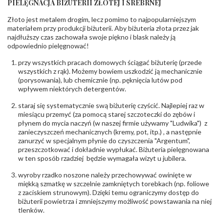
PIELĘGNACJA BIŻUTERII ZŁOTEJ I SREBRNEJ
INNE PARAMETRY
Złoto jest metalem drogim, lecz pomimo to najpopularniejszym
Producent
PZ Stelmach Sp. z o.o. ul. Północna 22 45-805
odpowiedzialny
:
Opole; NIP 7542889545; Tel. +48 77 54 90 100;
materiałem przy produkcji biżuterii. Aby biżuteria złota przez jak
biuro@stelmach.pl
najdłuższy czas zachowała swoje piękno i blask należy ją
Bezpieczeństwo
Nie nadaje się dla dzieci w wieku poniżej 3 lat
odpowiednio pielęgnować!
- rodzaj
,
Elementy w wyrobie wykonane z białego złota
ostrzeżenia
:
zawierają nikiel
przy wszystkich pracach domowych ściągać biżuterię (przede
wszystkich z rąk). Możemy bowiem uszkodzić ją mechanicznie
(porysowania), lub chemicznie (np. pęknięcia lutów pod
wpływem niektórych detergentów.
staraj się systematycznie swą biżuterię czyścić. Najlepiej raz w
miesiącu przemyć (za pomocą starej szczoteczki do zębów i
płynem do mycia naczyń (w naszej firmie używamy "Ludwika") z
zanieczyszczeń mechanicznych (kremy, pot, itp.) , a następnie
zanurzyć w specjalnym płynie do czyszczenia "Argentum",
przeszczotkować i dokładnie wypłukać. Biżuteria pielęgnowana
w ten sposób rzadziej będzie wymagała wizyt u jubilera.
wyroby rzadko noszone należy przechowywać owinięte w
miękką szmatkę w szczelnie zamkniętych torebkach (np. foliowe
z zaciskiem strunowym). Dzięki temu ograniczymy dostęp do
biżuterii powietrza i zmniejszymy możliwość powstawania na niej
tlenków.