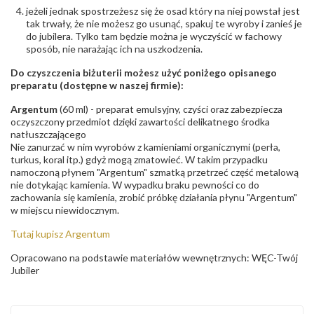
jeżeli jednak spostrzeżesz się że osad który na niej powstał jest
tak trwały, że nie możesz go usunąć, spakuj te wyroby i zanieś je
do jubilera. Tylko tam będzie można je wyczyścić w fachowy
sposób, nie narażając ich na uszkodzenia.
Do czyszczenia biżuterii możesz użyć poniżego opisanego
preparatu (dostępne w naszej firmie):
Argentum
(60 ml) - preparat emulsyjny, czyści oraz zabezpiecza
oczyszczony przedmiot dzięki zawartości delikatnego środka
natłuszczającego
Nie zanurzać w nim wyrobów z kamieniami organicznymi (perła,
turkus, koral itp.) gdyż mogą zmatowieć. W takim przypadku
namoczoną płynem "Argentum" szmatką przetrzeć część metalową
nie dotykając kamienia. W wypadku braku pewności co do
zachowania się kamienia, zrobić próbkę działania płynu "Argentum"
w miejscu niewidocznym.
Tutaj kupisz Argentum
Opracowano na podstawie materiałów wewnętrznych: WĘC-Twój
Jubiler