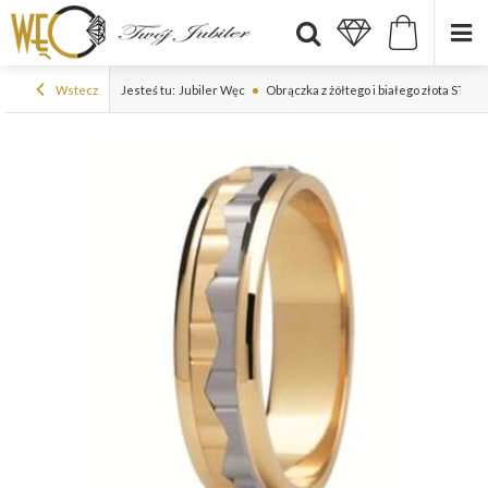
Wstecz
Jesteś tu:
Jubiler Węc
Obrączka z żółtego i białego złota ST-9