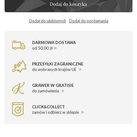
Dodaj do koszyka
Dodaj do ulubionych
Dodaj do porównania
DARMOWA DOSTAWA
od 50,00 zł
PRZESYŁKI ZAGRANICZNE
do wybranych krajów UE
GRAWER W GRATISIE
do zamówienia
CLICK&COLLECT
zamów i odbierz w sklepie