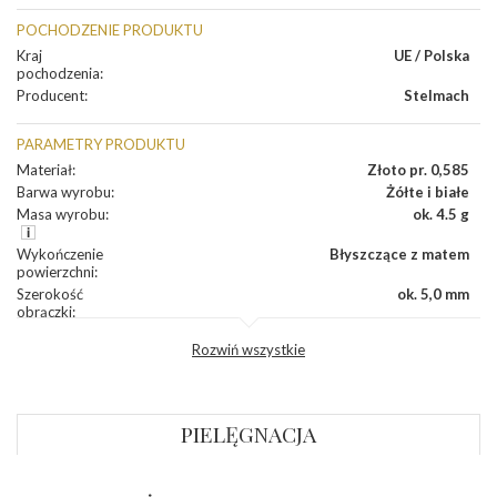
POCHODZENIE PRODUKTU
Kraj
UE / Polska
pochodzenia
:
Producent
:
Stelmach
PARAMETRY PRODUKTU
Materiał
:
Złoto pr. 0,585
Barwa wyrobu
:
Żółte i białe
Masa wyrobu
:
ok. 4.5 g
Wykończenie
Błyszczące z matem
powierzchni
:
Szerokość
ok. 5,0 mm
obrączki
:
Profil
Płaski
Rozwiń wszystkie
zewnętrzny
obrączki
:
Profil
Płaski
wewnętrzny
obrączki
:
PIELĘGNACJA
Wysokość
ok. 1,1 mm
profilu obrączki
: