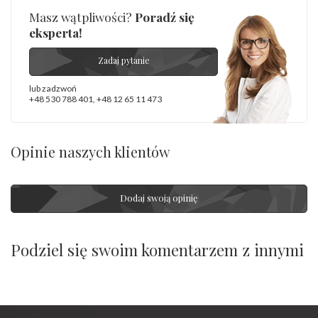
Masz wątpliwości?
Poradź się
eksperta!
Zadaj pytanie
lub zadzwoń
+48 530 788 401
,
+48 12 65 11 473
Opinie naszych klientów
Dodaj swoją opinię
Podziel się swoim komentarzem z innymi