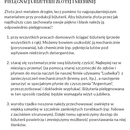
PIELĘGNACJA BIŻUTERII ZŁOTEJ I SREBRNEJ
INNE PARAMETRY
Złoto jest metalem drogim, lecz pomimo to najpopularniejszym
Producent
PZ Stelmach Sp. z o.o. ul. Północna 22 45-805
odpowiedzialny
:
Opole; NIP 7542889545; Tel. +48 77 54 90 100;
materiałem przy produkcji biżuterii. Aby biżuteria złota przez jak
biuro@stelmach.pl
najdłuższy czas zachowała swoje piękno i blask należy ją
Bezpieczeństwo
Nie nadaje się dla dzieci w wieku poniżej 3 lat
odpowiednio pielęgnować!
- rodzaj
,
Elementy w wyrobie wykonane z białego złota
ostrzeżenia
:
zawierają nikiel
przy wszystkich pracach domowych ściągać biżuterię (przede
wszystkich z rąk). Możemy bowiem uszkodzić ją mechanicznie
(porysowania), lub chemicznie (np. pęknięcia lutów pod
wpływem niektórych detergentów.
staraj się systematycznie swą biżuterię czyścić. Najlepiej raz w
miesiącu przemyć (za pomocą starej szczoteczki do zębów i
płynem do mycia naczyń (w naszej firmie używamy "Ludwika") z
zanieczyszczeń mechanicznych (kremy, pot, itp.) , a następnie
zanurzyć w specjalnym płynie do czyszczenia "Argentum",
przeszczotkować i dokładnie wypłukać. Biżuteria pielęgnowana
w ten sposób rzadziej będzie wymagała wizyt u jubilera.
wyroby rzadko noszone należy przechowywać owinięte w
miękką szmatkę w szczelnie zamkniętych torebkach (np. foliowe
z zaciskiem strunowym). Dzięki temu ograniczymy dostęp do
biżuterii powietrza i zmniejszymy możliwość powstawania na niej
tlenków.