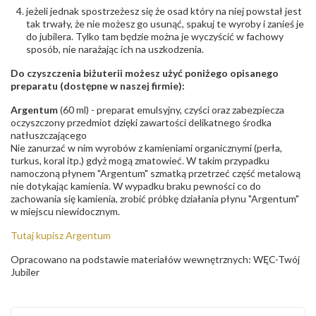
jeżeli jednak spostrzeżesz się że osad który na niej powstał jest
tak trwały, że nie możesz go usunąć, spakuj te wyroby i zanieś je
do jubilera. Tylko tam będzie można je wyczyścić w fachowy
sposób, nie narażając ich na uszkodzenia.
Do czyszczenia biżuterii możesz użyć poniżego opisanego
preparatu (dostępne w naszej firmie):
Argentum
(60 ml) - preparat emulsyjny, czyści oraz zabezpiecza
oczyszczony przedmiot dzięki zawartości delikatnego środka
natłuszczającego
Nie zanurzać w nim wyrobów z kamieniami organicznymi (perła,
turkus, koral itp.) gdyż mogą zmatowieć. W takim przypadku
namoczoną płynem "Argentum" szmatką przetrzeć część metalową
nie dotykając kamienia. W wypadku braku pewności co do
zachowania się kamienia, zrobić próbkę działania płynu "Argentum"
w miejscu niewidocznym.
Tutaj kupisz Argentum
Opracowano na podstawie materiałów wewnętrznych: WĘC-Twój
Jubiler