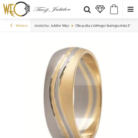
Wstecz
Jesteś tu:
Jubiler Węc
Obrączka z żółtego i białego złota ST-1