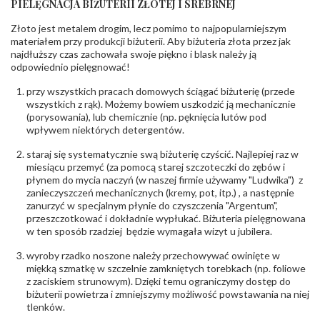
PIELĘGNACJA BIŻUTERII ZŁOTEJ I SREBRNEJ
INNE PARAMETRY
Złoto jest metalem drogim, lecz pomimo to najpopularniejszym
Producent
PZ Stelmach Sp. z o.o. ul. Północna 22 45-805
odpowiedzialny
:
Opole; NIP 7542889545; Tel. +48 77 54 90 100;
materiałem przy produkcji biżuterii. Aby biżuteria złota przez jak
biuro@stelmach.pl
najdłuższy czas zachowała swoje piękno i blask należy ją
Bezpieczeństwo
Nie nadaje się dla dzieci w wieku poniżej 3 lat
odpowiednio pielęgnować!
- rodzaj
,
Elementy w wyrobie wykonane z białego złota
ostrzeżenia
:
zawierają nikiel
przy wszystkich pracach domowych ściągać biżuterię (przede
wszystkich z rąk). Możemy bowiem uszkodzić ją mechanicznie
(porysowania), lub chemicznie (np. pęknięcia lutów pod
wpływem niektórych detergentów.
staraj się systematycznie swą biżuterię czyścić. Najlepiej raz w
miesiącu przemyć (za pomocą starej szczoteczki do zębów i
płynem do mycia naczyń (w naszej firmie używamy "Ludwika") z
zanieczyszczeń mechanicznych (kremy, pot, itp.) , a następnie
zanurzyć w specjalnym płynie do czyszczenia "Argentum",
przeszczotkować i dokładnie wypłukać. Biżuteria pielęgnowana
w ten sposób rzadziej będzie wymagała wizyt u jubilera.
wyroby rzadko noszone należy przechowywać owinięte w
miękką szmatkę w szczelnie zamkniętych torebkach (np. foliowe
z zaciskiem strunowym). Dzięki temu ograniczymy dostęp do
biżuterii powietrza i zmniejszymy możliwość powstawania na niej
tlenków.