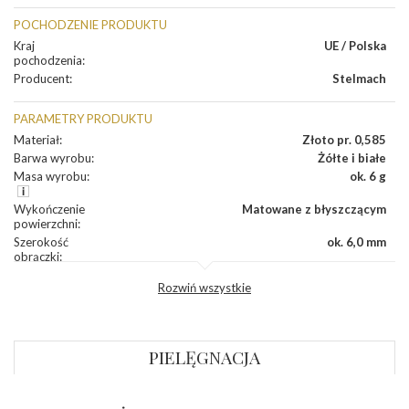
POCHODZENIE PRODUKTU
Kraj
UE / Polska
pochodzenia
:
Producent
:
Stelmach
PARAMETRY PRODUKTU
Materiał
:
Złoto pr. 0,585
Barwa wyrobu
:
Żółte i białe
Masa wyrobu
:
ok. 6 g
Wykończenie
Matowane z błyszczącym
powierzchni
:
Szerokość
ok. 6,0 mm
obrączki
:
Profil
Półokrągły
Rozwiń wszystkie
zewnętrzny
obrączki
:
Profil
Płaski
wewnętrzny
obrączki
:
PIELĘGNACJA
Wysokość
ok. 1,2 mm
profilu obrączki
: