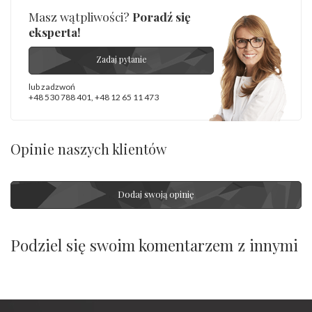
Masz wątpliwości?
Poradź się
eksperta!
Zadaj pytanie
lub zadzwoń
+48 530 788 401
,
+48 12 65 11 473
Opinie naszych klientów
Dodaj swoją opinię
Podziel się swoim komentarzem z innymi