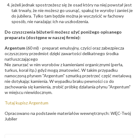
jeżeli jednak spostrzeżesz się że osad który na niej powstał jest
tak trwały, że nie możesz go usunąć, spakuj te wyroby i zanieś je
do jubilera. Tylko tam będzie można je wyczyścić w fachowy
sposób, nie narażając ich na uszkodzenia.
Do czyszczenia biżuterii możesz użyć poniżego opisanego
preparatu (dostępne w naszej firmie):
Argentum
(60 ml) - preparat emulsyjny, czyści oraz zabezpiecza
oczyszczony przedmiot dzięki zawartości delikatnego środka
natłuszczającego
Nie zanurzać w nim wyrobów z kamieniami organicznymi (perła,
turkus, koral itp.) gdyż mogą zmatowieć. W takim przypadku
namoczoną płynem "Argentum" szmatką przetrzeć część metalową
nie dotykając kamienia. W wypadku braku pewności co do
zachowania się kamienia, zrobić próbkę działania płynu "Argentum"
w miejscu niewidocznym.
Tutaj kupisz Argentum
Opracowano na podstawie materiałów wewnętrznych: WĘC-Twój
Jubiler