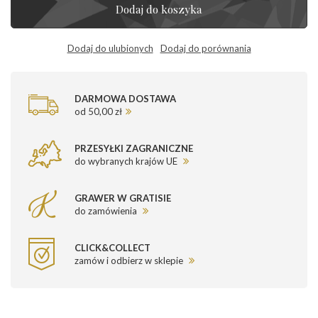
Dodaj do koszyka
Dodaj do ulubionych
Dodaj do porównania
DARMOWA DOSTAWA
od 50,00 zł
PRZESYŁKI ZAGRANICZNE
do wybranych krajów UE
GRAWER W GRATISIE
do zamówienia
CLICK&COLLECT
zamów i odbierz w sklepie