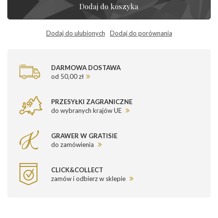
Dodaj do koszyka
Dodaj do ulubionych
Dodaj do porównania
DARMOWA DOSTAWA
od 50,00 zł
PRZESYŁKI ZAGRANICZNE
do wybranych krajów UE
GRAWER W GRATISIE
do zamówienia
CLICK&COLLECT
zamów i odbierz w sklepie