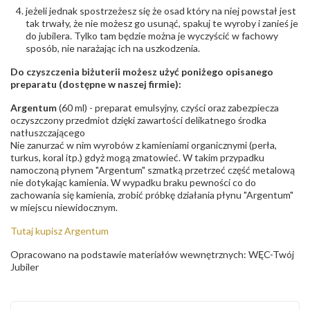
jeżeli jednak spostrzeżesz się że osad który na niej powstał jest
tak trwały, że nie możesz go usunąć, spakuj te wyroby i zanieś je
do jubilera. Tylko tam będzie można je wyczyścić w fachowy
sposób, nie narażając ich na uszkodzenia.
Do czyszczenia biżuterii możesz użyć poniżego opisanego
preparatu (dostępne w naszej firmie):
Argentum
(60 ml) - preparat emulsyjny, czyści oraz zabezpiecza
oczyszczony przedmiot dzięki zawartości delikatnego środka
natłuszczającego
Nie zanurzać w nim wyrobów z kamieniami organicznymi (perła,
turkus, koral itp.) gdyż mogą zmatowieć. W takim przypadku
namoczoną płynem "Argentum" szmatką przetrzeć część metalową
nie dotykając kamienia. W wypadku braku pewności co do
zachowania się kamienia, zrobić próbkę działania płynu "Argentum"
w miejscu niewidocznym.
Tutaj kupisz Argentum
Opracowano na podstawie materiałów wewnętrznych: WĘC-Twój
Jubiler