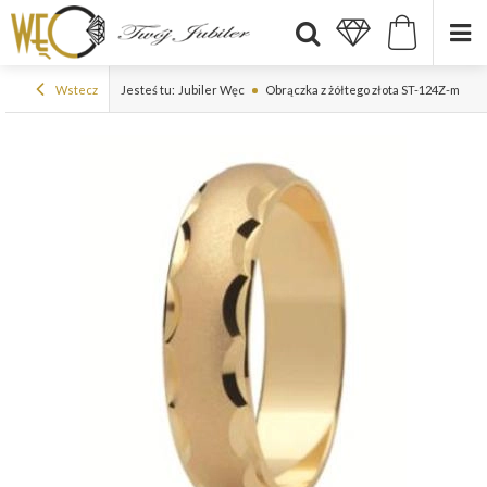
Wstecz
Jesteś tu:
Jubiler Węc
Obrączka z żółtego złota ST-124Z-m