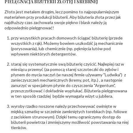
PIELĘGNACJA BIŻUTERII ZŁOTEJ I SREBRNEJ
INNE PARAMETRY
Złoto jest metalem drogim, lecz pomimo to najpopularniejszym
Producent
PZ Stelmach Sp. z o.o. ul. Północna 22 45-805
odpowiedzialny
:
Opole; NIP 7542889545; Tel. +48 77 54 90 100;
materiałem przy produkcji biżuterii. Aby biżuteria złota przez jak
biuro@stelmach.pl
najdłuższy czas zachowała swoje piękno i blask należy ją
Bezpieczeństwo
Nie nadaje się dla dzieci w wieku poniżej 3 lat
odpowiednio pielęgnować!
- rodzaj
,
Elementy w wyrobie wykonane z białego złota
ostrzeżenia
:
zawierają nikiel
przy wszystkich pracach domowych ściągać biżuterię (przede
wszystkich z rąk). Możemy bowiem uszkodzić ją mechanicznie
(porysowania), lub chemicznie (np. pęknięcia lutów pod
wpływem niektórych detergentów.
staraj się systematycznie swą biżuterię czyścić. Najlepiej raz w
miesiącu przemyć (za pomocą starej szczoteczki do zębów i
płynem do mycia naczyń (w naszej firmie używamy "Ludwika") z
zanieczyszczeń mechanicznych (kremy, pot, itp.) , a następnie
zanurzyć w specjalnym płynie do czyszczenia "Argentum",
przeszczotkować i dokładnie wypłukać. Biżuteria pielęgnowana
w ten sposób rzadziej będzie wymagała wizyt u jubilera.
wyroby rzadko noszone należy przechowywać owinięte w
miękką szmatkę w szczelnie zamkniętych torebkach (np. foliowe
z zaciskiem strunowym). Dzięki temu ograniczymy dostęp do
biżuterii powietrza i zmniejszymy możliwość powstawania na niej
tlenków.