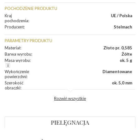
POCHODZENIE PRODUKTU
Kraj
UE / Polska
pochodzenia
:
Producent
:
Stelmach
PARAMETRY PRODUKTU
Materiał
:
Złoto pr. 0,585
Barwa wyrobu
:
Żółte
Masa wyrobu
:
ok. 5 g
Wykończenie
Diamentowane
powierzchni
:
Szerokość
ok. 5,0 mm
obrączki
:
Profil
Półokrągły
Rozwiń wszystkie
zewnętrzny
obrączki
:
Profil
Płaski
wewnętrzny
obrączki
:
PIELĘGNACJA
Wysokość
ok. 1,1 mm
profilu obrączki
: