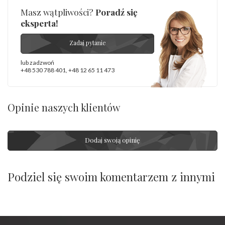
Masz wątpliwości?
Poradź się
eksperta!
Zadaj pytanie
lub zadzwoń
+48 530 788 401
,
+48 12 65 11 473
Opinie naszych klientów
Dodaj swoją opinię
Podziel się swoim komentarzem z innymi