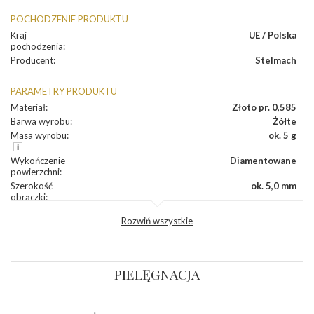
POCHODZENIE PRODUKTU
Kraj
UE / Polska
pochodzenia
:
Producent
:
Stelmach
PARAMETRY PRODUKTU
Materiał
:
Złoto pr. 0,585
Barwa wyrobu
:
Żółte
Masa wyrobu
:
ok. 5 g
Wykończenie
Diamentowane
powierzchni
:
Szerokość
ok. 5,0 mm
obrączki
:
Profil
Płaski
Rozwiń wszystkie
zewnętrzny
obrączki
:
Profil
Płaski
wewnętrzny
obrączki
:
PIELĘGNACJA
Wysokość
ok. 1,1 mm
profilu obrączki
: