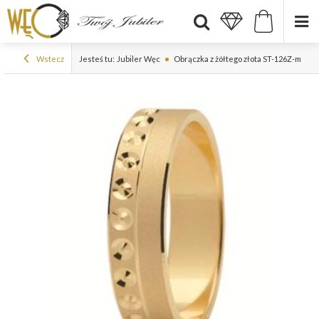
Wstecz
Jesteś tu:
Jubiler Węc
Obrączka z żółtego złota ST-126Z-m