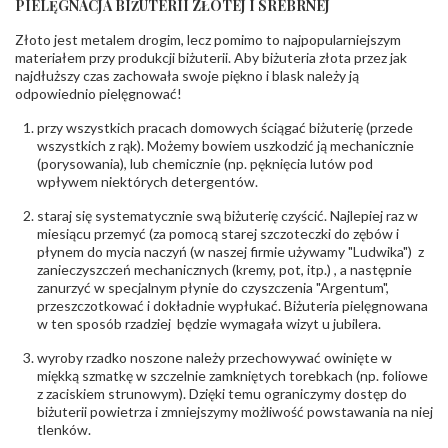
PIELĘGNACJA BIŻUTERII ZŁOTEJ I SREBRNEJ
INNE PARAMETRY
Złoto jest metalem drogim, lecz pomimo to najpopularniejszym
Producent
PZ Stelmach Sp. z o.o. ul. Północna 22 45-805
odpowiedzialny
:
Opole; NIP 7542889545; Tel. +48 77 54 90 100;
materiałem przy produkcji biżuterii. Aby biżuteria złota przez jak
biuro@stelmach.pl
najdłuższy czas zachowała swoje piękno i blask należy ją
Bezpieczeństwo
Nie nadaje się dla dzieci w wieku poniżej 3 lat
odpowiednio pielęgnować!
- rodzaj
,
Elementy w wyrobie wykonane z białego złota
ostrzeżenia
:
zawierają nikiel
przy wszystkich pracach domowych ściągać biżuterię (przede
wszystkich z rąk). Możemy bowiem uszkodzić ją mechanicznie
(porysowania), lub chemicznie (np. pęknięcia lutów pod
wpływem niektórych detergentów.
staraj się systematycznie swą biżuterię czyścić. Najlepiej raz w
miesiącu przemyć (za pomocą starej szczoteczki do zębów i
płynem do mycia naczyń (w naszej firmie używamy "Ludwika") z
zanieczyszczeń mechanicznych (kremy, pot, itp.) , a następnie
zanurzyć w specjalnym płynie do czyszczenia "Argentum",
przeszczotkować i dokładnie wypłukać. Biżuteria pielęgnowana
w ten sposób rzadziej będzie wymagała wizyt u jubilera.
wyroby rzadko noszone należy przechowywać owinięte w
miękką szmatkę w szczelnie zamkniętych torebkach (np. foliowe
z zaciskiem strunowym). Dzięki temu ograniczymy dostęp do
biżuterii powietrza i zmniejszymy możliwość powstawania na niej
tlenków.