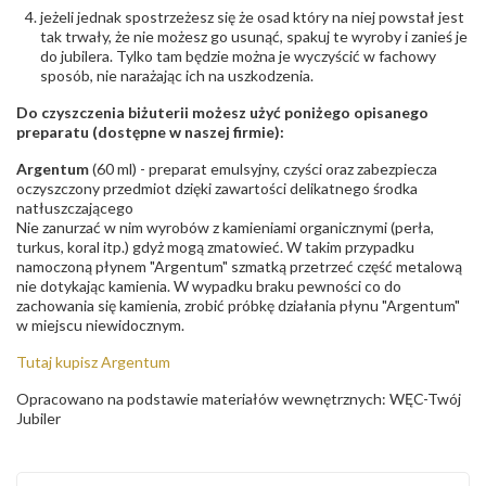
jeżeli jednak spostrzeżesz się że osad który na niej powstał jest
tak trwały, że nie możesz go usunąć, spakuj te wyroby i zanieś je
do jubilera. Tylko tam będzie można je wyczyścić w fachowy
sposób, nie narażając ich na uszkodzenia.
Do czyszczenia biżuterii możesz użyć poniżego opisanego
preparatu (dostępne w naszej firmie):
Argentum
(60 ml) - preparat emulsyjny, czyści oraz zabezpiecza
oczyszczony przedmiot dzięki zawartości delikatnego środka
natłuszczającego
Nie zanurzać w nim wyrobów z kamieniami organicznymi (perła,
turkus, koral itp.) gdyż mogą zmatowieć. W takim przypadku
namoczoną płynem "Argentum" szmatką przetrzeć część metalową
nie dotykając kamienia. W wypadku braku pewności co do
zachowania się kamienia, zrobić próbkę działania płynu "Argentum"
w miejscu niewidocznym.
Tutaj kupisz Argentum
Opracowano na podstawie materiałów wewnętrznych: WĘC-Twój
Jubiler