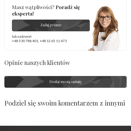
Masz wątpliwości?
Poradź się
eksperta!
Zadaj pytanie
lub zadzwoń
+48 530 788 401
,
+48 12 65 11 473
Opinie naszych klientów
Dodaj swoją opinię
Podziel się swoim komentarzem z innymi