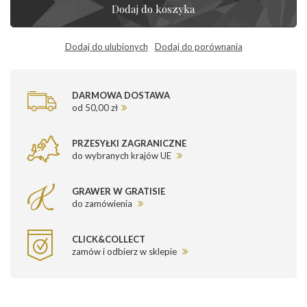
Dodaj do koszyka
Dodaj do ulubionych
Dodaj do porównania
DARMOWA DOSTAWA
od 50,00 zł
PRZESYŁKI ZAGRANICZNE
do wybranych krajów UE
GRAWER W GRATISIE
do zamówienia
CLICK&COLLECT
zamów i odbierz w sklepie