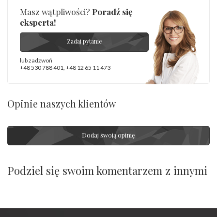
Masz wątpliwości?
Poradź się
eksperta!
Zadaj pytanie
lub zadzwoń
+48 530 788 401
,
+48 12 65 11 473
Opinie naszych klientów
Dodaj swoją opinię
Podziel się swoim komentarzem z innymi