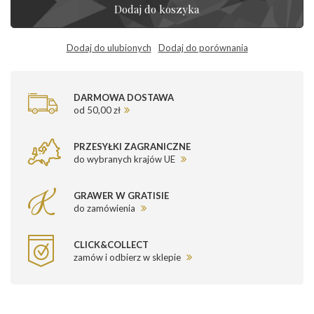
Dodaj do koszyka
Dodaj do ulubionych
Dodaj do porównania
DARMOWA DOSTAWA
od 50,00 zł
PRZESYŁKI ZAGRANICZNE
do wybranych krajów UE
GRAWER W GRATISIE
do zamówienia
CLICK&COLLECT
zamów i odbierz w sklepie