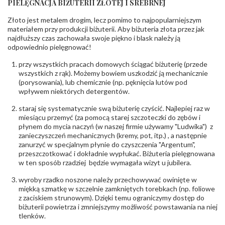
PIELĘGNACJA BIŻUTERII ZŁOTEJ I SREBRNEJ
INNE PARAMETRY
Złoto jest metalem drogim, lecz pomimo to najpopularniejszym
Producent
PZ Stelmach Sp. z o.o. ul. Północna 22 45-805
odpowiedzialny
:
Opole; NIP 7542889545; Tel. +48 77 54 90 100;
materiałem przy produkcji biżuterii. Aby biżuteria złota przez jak
biuro@stelmach.pl
najdłuższy czas zachowała swoje piękno i blask należy ją
Bezpieczeństwo
Nie nadaje się dla dzieci w wieku poniżej 3 lat
odpowiednio pielęgnować!
- rodzaj
,
Elementy w wyrobie wykonane z białego złota
ostrzeżenia
:
zawierają nikiel
przy wszystkich pracach domowych ściągać biżuterię (przede
wszystkich z rąk). Możemy bowiem uszkodzić ją mechanicznie
(porysowania), lub chemicznie (np. pęknięcia lutów pod
wpływem niektórych detergentów.
staraj się systematycznie swą biżuterię czyścić. Najlepiej raz w
miesiącu przemyć (za pomocą starej szczoteczki do zębów i
płynem do mycia naczyń (w naszej firmie używamy "Ludwika") z
zanieczyszczeń mechanicznych (kremy, pot, itp.) , a następnie
zanurzyć w specjalnym płynie do czyszczenia "Argentum",
przeszczotkować i dokładnie wypłukać. Biżuteria pielęgnowana
w ten sposób rzadziej będzie wymagała wizyt u jubilera.
wyroby rzadko noszone należy przechowywać owinięte w
miękką szmatkę w szczelnie zamkniętych torebkach (np. foliowe
z zaciskiem strunowym). Dzięki temu ograniczymy dostęp do
biżuterii powietrza i zmniejszymy możliwość powstawania na niej
tlenków.