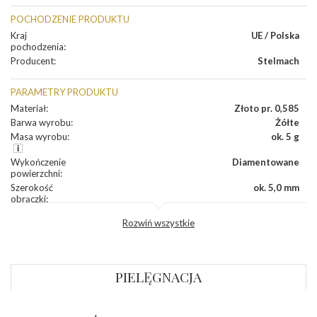
POCHODZENIE PRODUKTU
Kraj
UE / Polska
pochodzenia
:
Producent
:
Stelmach
PARAMETRY PRODUKTU
Materiał
:
Złoto pr. 0,585
Barwa wyrobu
:
Żółte
Masa wyrobu
:
ok. 5 g
Wykończenie
Diamentowane
powierzchni
:
Szerokość
ok. 5,0 mm
obrączki
:
Profil
Półokrągły
Rozwiń wszystkie
zewnętrzny
obrączki
:
Profil
Płaski
wewnętrzny
obrączki
:
PIELĘGNACJA
Wysokość
ok. 1,1 mm
profilu obrączki
: