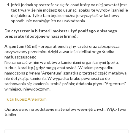
jeżeli jednak spostrzeżesz się że osad który na niej powstał jest
tak trwały, że nie możesz go usunąć, spakuj te wyroby i zanieś je
do jubilera. Tylko tam będzie można je wyczyścić w fachowy
sposób, nie narażając ich na uszkodzenia.
Do czyszczenia biżuterii możesz użyć poniżego opisanego
preparatu (dostępne w naszej firmie):
Argentum
(60 ml) - preparat emulsyjny, czyści oraz zabezpiecza
oczyszczony przedmiot dzięki zawartości delikatnego środka
natłuszczającego
Nie zanurzać w nim wyrobów z kamieniami organicznymi (perła,
turkus, koral itp.) gdyż mogą zmatowieć. W takim przypadku
namoczoną płynem "Argentum" szmatką przetrzeć część metalową
nie dotykając kamienia. W wypadku braku pewności co do
zachowania się kamienia, zrobić próbkę działania płynu "Argentum"
w miejscu niewidocznym.
Tutaj kupisz Argentum
Opracowano na podstawie materiałów wewnętrznych: WĘC-Twój
Jubiler