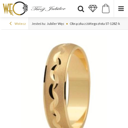
Wstecz
Jesteś tu:
Jubiler Węc
Obrączka z żółtego złota ST-128Z-k