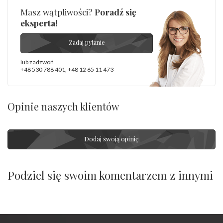
Masz wątpliwości?
Poradź się
eksperta!
Zadaj pytanie
lub zadzwoń
+48 530 788 401
,
+48 12 65 11 473
Opinie naszych klientów
Dodaj swoją opinię
Podziel się swoim komentarzem z innymi