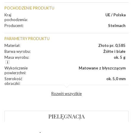
POCHODZENIE PRODUKTU
Kraj
UE / Polska
pochodzenia
:
Producent
:
Stelmach
PARAMETRY PRODUKTU
Materiał
:
Złoto pr. 0,585
Barwa wyrobu
:
Żółte i białe
Masa wyrobu
:
ok. 5 g
Wykończenie
Matowane z błyszczącym
powierzchni
:
Szerokość
ok. 5,0 mm
obrączki
:
Profil
Płaski
Rozwiń wszystkie
zewnętrzny
obrączki
:
Profil
Płaski
wewnętrzny
obrączki
:
PIELĘGNACJA
Wysokość
ok. 1,1 mm
profilu obrączki
: