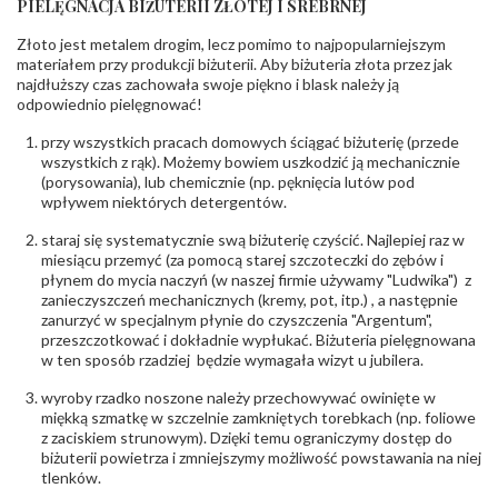
PIELĘGNACJA BIŻUTERII ZŁOTEJ I SREBRNEJ
INNE PARAMETRY
Złoto jest metalem drogim, lecz pomimo to najpopularniejszym
Producent
PZ Stelmach Sp. z o.o. ul. Północna 22 45-805
odpowiedzialny
:
Opole; NIP 7542889545; Tel. +48 77 54 90 100;
materiałem przy produkcji biżuterii. Aby biżuteria złota przez jak
biuro@stelmach.pl
najdłuższy czas zachowała swoje piękno i blask należy ją
Bezpieczeństwo
Nie nadaje się dla dzieci w wieku poniżej 3 lat
odpowiednio pielęgnować!
- rodzaj
,
Elementy w wyrobie wykonane z białego złota
ostrzeżenia
:
zawierają nikiel
przy wszystkich pracach domowych ściągać biżuterię (przede
wszystkich z rąk). Możemy bowiem uszkodzić ją mechanicznie
(porysowania), lub chemicznie (np. pęknięcia lutów pod
wpływem niektórych detergentów.
staraj się systematycznie swą biżuterię czyścić. Najlepiej raz w
miesiącu przemyć (za pomocą starej szczoteczki do zębów i
płynem do mycia naczyń (w naszej firmie używamy "Ludwika") z
zanieczyszczeń mechanicznych (kremy, pot, itp.) , a następnie
zanurzyć w specjalnym płynie do czyszczenia "Argentum",
przeszczotkować i dokładnie wypłukać. Biżuteria pielęgnowana
w ten sposób rzadziej będzie wymagała wizyt u jubilera.
wyroby rzadko noszone należy przechowywać owinięte w
miękką szmatkę w szczelnie zamkniętych torebkach (np. foliowe
z zaciskiem strunowym). Dzięki temu ograniczymy dostęp do
biżuterii powietrza i zmniejszymy możliwość powstawania na niej
tlenków.