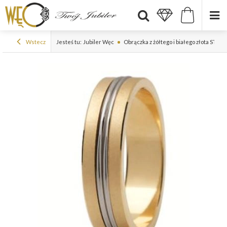
Wstecz
Jesteś tu:
Jubiler Węc
Obrączka z żółtego i białego złota ST-14