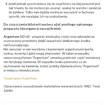
jeżeli jednak spostrzeżesz się że osad który na niej powstał jest
tak trwały, że nie możesz go usunąć, spakuj te wyroby i zanieś je
do jubilera. Tylko tam będzie można je wyczyścić w fachowy
sposób, nie narażając ich na uszkodzenia.
Do czyszczenia biżuterii możesz użyć poniżego opisanego
preparatu (dostępne w naszej firmie):
Argentum
(60 ml) - preparat emulsyjny, czyści oraz zabezpiecza
oczyszczony przedmiot dzięki zawartości delikatnego środka
natłuszczającego
Nie zanurzać w nim wyrobów z kamieniami organicznymi (perła,
turkus, koral itp.) gdyż mogą zmatowieć. W takim przypadku
namoczoną płynem "Argentum" szmatką przetrzeć część metalową
nie dotykając kamienia. W wypadku braku pewności co do
zachowania się kamienia, zrobić próbkę działania płynu "Argentum"
w miejscu niewidocznym.
Tutaj kupisz Argentum
Opracowano na podstawie materiałów wewnętrznych: WĘC-Twój
Jubiler