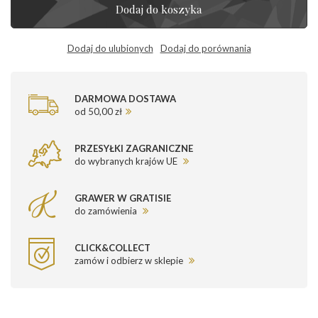
Dodaj do koszyka
Dodaj do ulubionych
Dodaj do porównania
DARMOWA DOSTAWA
od 50,00 zł
PRZESYŁKI ZAGRANICZNE
do wybranych krajów UE
GRAWER W GRATISIE
do zamówienia
CLICK&COLLECT
zamów i odbierz w sklepie