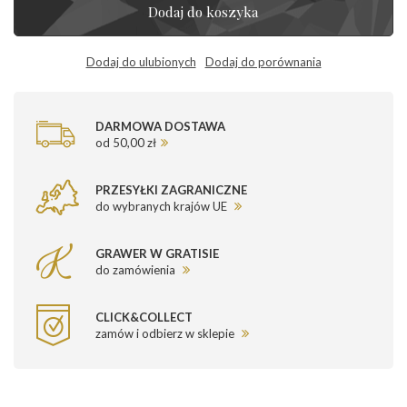
Dodaj do koszyka
Dodaj do ulubionych
Dodaj do porównania
DARMOWA DOSTAWA
od 50,00 zł
PRZESYŁKI ZAGRANICZNE
do wybranych krajów UE
GRAWER W GRATISIE
do zamówienia
CLICK&COLLECT
zamów i odbierz w sklepie