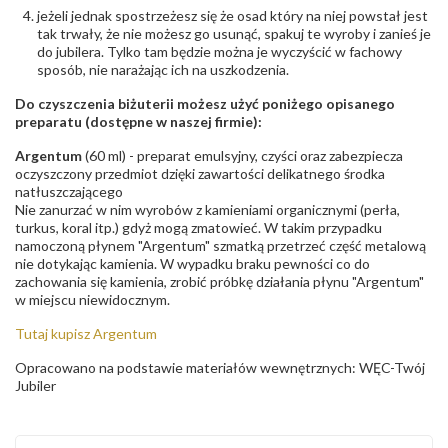
jeżeli jednak spostrzeżesz się że osad który na niej powstał jest
tak trwały, że nie możesz go usunąć, spakuj te wyroby i zanieś je
do jubilera. Tylko tam będzie można je wyczyścić w fachowy
sposób, nie narażając ich na uszkodzenia.
Do czyszczenia biżuterii możesz użyć poniżego opisanego
preparatu (dostępne w naszej firmie):
Argentum
(60 ml) - preparat emulsyjny, czyści oraz zabezpiecza
oczyszczony przedmiot dzięki zawartości delikatnego środka
natłuszczającego
Nie zanurzać w nim wyrobów z kamieniami organicznymi (perła,
turkus, koral itp.) gdyż mogą zmatowieć. W takim przypadku
namoczoną płynem "Argentum" szmatką przetrzeć część metalową
nie dotykając kamienia. W wypadku braku pewności co do
zachowania się kamienia, zrobić próbkę działania płynu "Argentum"
w miejscu niewidocznym.
Tutaj kupisz Argentum
Opracowano na podstawie materiałów wewnętrznych: WĘC-Twój
Jubiler