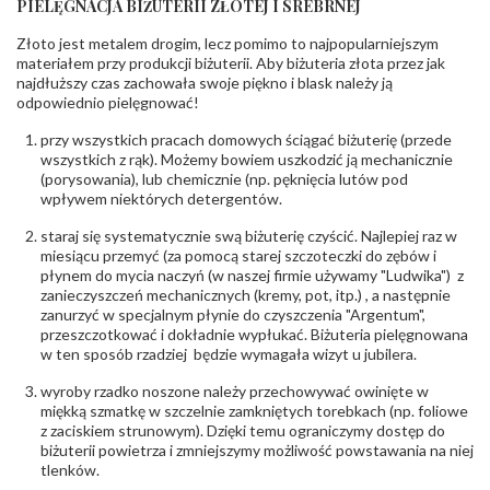
PIELĘGNACJA BIŻUTERII ZŁOTEJ I SREBRNEJ
INNE PARAMETRY
Złoto jest metalem drogim, lecz pomimo to najpopularniejszym
Producent
PZ Stelmach Sp. z o.o. ul. Północna 22 45-805
odpowiedzialny
:
Opole; NIP 7542889545; Tel. +48 77 54 90 100;
materiałem przy produkcji biżuterii. Aby biżuteria złota przez jak
biuro@stelmach.pl
najdłuższy czas zachowała swoje piękno i blask należy ją
Bezpieczeństwo
Nie nadaje się dla dzieci w wieku poniżej 3 lat
odpowiednio pielęgnować!
- rodzaj
,
Elementy w wyrobie wykonane z białego złota
ostrzeżenia
:
zawierają nikiel
przy wszystkich pracach domowych ściągać biżuterię (przede
wszystkich z rąk). Możemy bowiem uszkodzić ją mechanicznie
(porysowania), lub chemicznie (np. pęknięcia lutów pod
wpływem niektórych detergentów.
staraj się systematycznie swą biżuterię czyścić. Najlepiej raz w
miesiącu przemyć (za pomocą starej szczoteczki do zębów i
płynem do mycia naczyń (w naszej firmie używamy "Ludwika") z
zanieczyszczeń mechanicznych (kremy, pot, itp.) , a następnie
zanurzyć w specjalnym płynie do czyszczenia "Argentum",
przeszczotkować i dokładnie wypłukać. Biżuteria pielęgnowana
w ten sposób rzadziej będzie wymagała wizyt u jubilera.
wyroby rzadko noszone należy przechowywać owinięte w
miękką szmatkę w szczelnie zamkniętych torebkach (np. foliowe
z zaciskiem strunowym). Dzięki temu ograniczymy dostęp do
biżuterii powietrza i zmniejszymy możliwość powstawania na niej
tlenków.