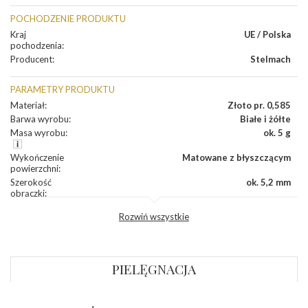
POCHODZENIE PRODUKTU
Kraj
UE / Polska
pochodzenia
:
Producent
:
Stelmach
PARAMETRY PRODUKTU
Materiał
:
Złoto pr. 0,585
Barwa wyrobu
:
Białe i żółte
Masa wyrobu
:
ok. 5 g
Wykończenie
Matowane z błyszczącym
powierzchni
:
Szerokość
ok. 5,2 mm
obrączki
:
Profil
Płaski
Rozwiń wszystkie
zewnętrzny
obrączki
:
Profil
Płaski
wewnętrzny
obrączki
:
PIELĘGNACJA
Wysokość
ok. 1,1 mm
profilu obrączki
: