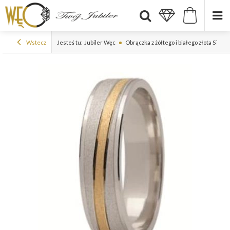
Wstecz
Jesteś tu:
Jubiler Węc
Obrączka z żółtego i białego złota ST-15