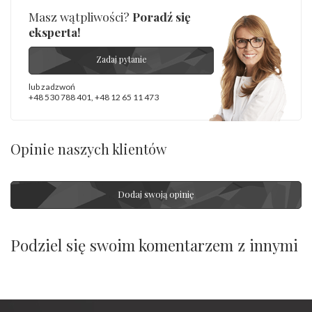
Masz wątpliwości?
Poradź się
eksperta!
Zadaj pytanie
lub zadzwoń
+48 530 788 401
,
+48 12 65 11 473
Opinie naszych klientów
Dodaj swoją opinię
Podziel się swoim komentarzem z innymi