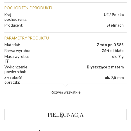
POCHODZENIE PRODUKTU
Kraj
UE / Polska
pochodzenia
:
Producent
:
Stelmach
PARAMETRY PRODUKTU
Materiał
:
Złoto pr. 0,585
Barwa wyrobu
:
Żółte i białe
Masa wyrobu
:
ok. 7 g
Wykończenie
Błyszczące z matem
powierzchni
:
Szerokość
ok. 7,5 mm
obrączki
:
Profil
Płaski
Rozwiń wszystkie
zewnętrzny
obrączki
:
Profil
Płaski
wewnętrzny
obrączki
:
PIELĘGNACJA
Wysokość
ok. 1,3 mm
profilu obrączki
: