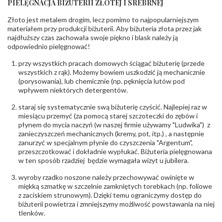
PIELĘGNACJA BIŻUTERII ZŁOTEJ I SREBRNEJ
INNE PARAMETRY
Złoto jest metalem drogim, lecz pomimo to najpopularniejszym
Producent
PZ Stelmach Sp. z o.o. ul. Północna 22 45-805
odpowiedzialny
:
Opole; NIP 7542889545; Tel. +48 77 54 90 100;
materiałem przy produkcji biżuterii. Aby biżuteria złota przez jak
biuro@stelmach.pl
najdłuższy czas zachowała swoje piękno i blask należy ją
Bezpieczeństwo
Nie nadaje się dla dzieci w wieku poniżej 3 lat
odpowiednio pielęgnować!
- rodzaj
,
Elementy w wyrobie wykonane z białego złota
ostrzeżenia
:
zawierają nikiel
przy wszystkich pracach domowych ściągać biżuterię (przede
wszystkich z rąk). Możemy bowiem uszkodzić ją mechanicznie
(porysowania), lub chemicznie (np. pęknięcia lutów pod
wpływem niektórych detergentów.
staraj się systematycznie swą biżuterię czyścić. Najlepiej raz w
miesiącu przemyć (za pomocą starej szczoteczki do zębów i
płynem do mycia naczyń (w naszej firmie używamy "Ludwika") z
zanieczyszczeń mechanicznych (kremy, pot, itp.) , a następnie
zanurzyć w specjalnym płynie do czyszczenia "Argentum",
przeszczotkować i dokładnie wypłukać. Biżuteria pielęgnowana
w ten sposób rzadziej będzie wymagała wizyt u jubilera.
wyroby rzadko noszone należy przechowywać owinięte w
miękką szmatkę w szczelnie zamkniętych torebkach (np. foliowe
z zaciskiem strunowym). Dzięki temu ograniczymy dostęp do
biżuterii powietrza i zmniejszymy możliwość powstawania na niej
tlenków.