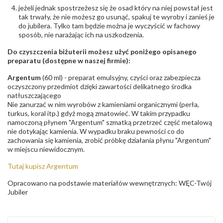
jeżeli jednak spostrzeżesz się że osad który na niej powstał jest
tak trwały, że nie możesz go usunąć, spakuj te wyroby i zanieś je
do jubilera. Tylko tam będzie można je wyczyścić w fachowy
sposób, nie narażając ich na uszkodzenia.
Do czyszczenia biżuterii możesz użyć poniżego opisanego
preparatu (dostępne w naszej firmie):
Argentum
(60 ml) - preparat emulsyjny, czyści oraz zabezpiecza
oczyszczony przedmiot dzięki zawartości delikatnego środka
natłuszczającego
Nie zanurzać w nim wyrobów z kamieniami organicznymi (perła,
turkus, koral itp.) gdyż mogą zmatowieć. W takim przypadku
namoczoną płynem "Argentum" szmatką przetrzeć część metalową
nie dotykając kamienia. W wypadku braku pewności co do
zachowania się kamienia, zrobić próbkę działania płynu "Argentum"
w miejscu niewidocznym.
Tutaj kupisz Argentum
Opracowano na podstawie materiałów wewnętrznych: WĘC-Twój
Jubiler