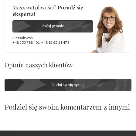
Masz wątpliwości?
Poradź się
eksperta!
Zadaj pytanie
lub zadzwoń
+48 530 788 401
,
+48 12 65 11 473
Opinie naszych klientów
Dodaj swoją opinię
Podziel się swoim komentarzem z innymi