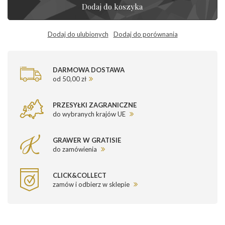
Dodaj do koszyka
Dodaj do ulubionych
Dodaj do porównania
DARMOWA DOSTAWA
od 50,00 zł
PRZESYŁKI ZAGRANICZNE
do wybranych krajów UE
GRAWER W GRATISIE
do zamówienia
CLICK&COLLECT
zamów i odbierz w sklepie