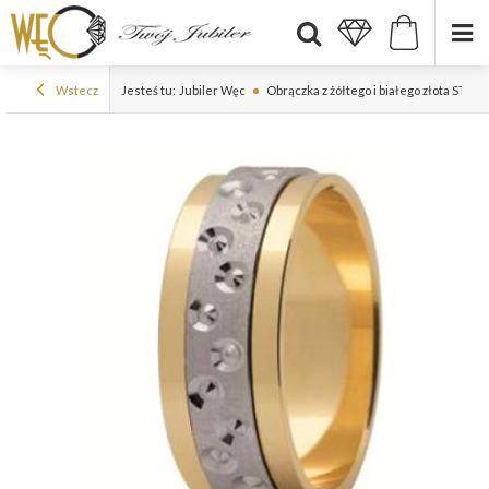
Wstecz
Jesteś tu:
Jubiler Węc
Obrączka z żółtego i białego złota ST-14