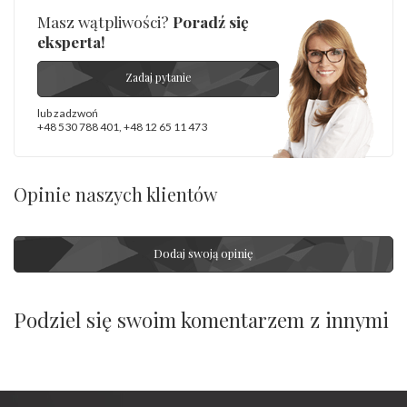
Masz wątpliwości?
Poradź się
eksperta!
Zadaj pytanie
lub zadzwoń
+48 530 788 401
,
+48 12 65 11 473
Opinie naszych klientów
Dodaj swoją opinię
Podziel się swoim komentarzem z innymi