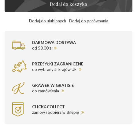
Dodaj do koszyka
Dodaj do ulubionych
Dodaj do porównania
DARMOWA DOSTAWA
od 50,00 zł
PRZESYŁKI ZAGRANICZNE
do wybranych krajów UE
GRAWER W GRATISIE
do zamówienia
CLICK&COLLECT
zamów i odbierz w sklepie