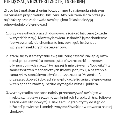
PIELĘGNACJA BIŻUTERII ZŁOTEJ I SREBRNEJ
INNE PARAMETRY
Złoto jest metalem drogim, lecz pomimo to najpopularniejszym
Producent
PZ Stelmach Sp. z o.o. ul. Północna 22 45-805
odpowiedzialny
:
Opole; NIP 7542889545; Tel. +48 77 54 90 100;
materiałem przy produkcji biżuterii. Aby biżuteria złota przez jak
biuro@stelmach.pl
najdłuższy czas zachowała swoje piękno i blask należy ją
Bezpieczeństwo
Nie nadaje się dla dzieci w wieku poniżej 3 lat
odpowiednio pielęgnować!
- rodzaj
,
Elementy w wyrobie wykonane z białego złota
ostrzeżenia
:
zawierają nikiel
przy wszystkich pracach domowych ściągać biżuterię (przede
wszystkich z rąk). Możemy bowiem uszkodzić ją mechanicznie
(porysowania), lub chemicznie (np. pęknięcia lutów pod
wpływem niektórych detergentów.
staraj się systematycznie swą biżuterię czyścić. Najlepiej raz w
miesiącu przemyć (za pomocą starej szczoteczki do zębów i
płynem do mycia naczyń (w naszej firmie używamy "Ludwika") z
zanieczyszczeń mechanicznych (kremy, pot, itp.) , a następnie
zanurzyć w specjalnym płynie do czyszczenia "Argentum",
przeszczotkować i dokładnie wypłukać. Biżuteria pielęgnowana
w ten sposób rzadziej będzie wymagała wizyt u jubilera.
wyroby rzadko noszone należy przechowywać owinięte w
miękką szmatkę w szczelnie zamkniętych torebkach (np. foliowe
z zaciskiem strunowym). Dzięki temu ograniczymy dostęp do
biżuterii powietrza i zmniejszymy możliwość powstawania na niej
tlenków.