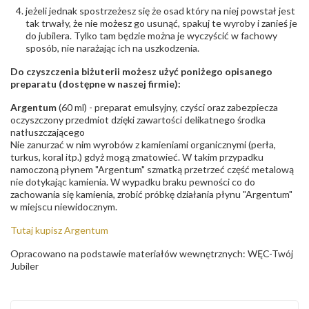
jeżeli jednak spostrzeżesz się że osad który na niej powstał jest
tak trwały, że nie możesz go usunąć, spakuj te wyroby i zanieś je
do jubilera. Tylko tam będzie można je wyczyścić w fachowy
sposób, nie narażając ich na uszkodzenia.
Do czyszczenia biżuterii możesz użyć poniżego opisanego
preparatu (dostępne w naszej firmie):
Argentum
(60 ml) - preparat emulsyjny, czyści oraz zabezpiecza
oczyszczony przedmiot dzięki zawartości delikatnego środka
natłuszczającego
Nie zanurzać w nim wyrobów z kamieniami organicznymi (perła,
turkus, koral itp.) gdyż mogą zmatowieć. W takim przypadku
namoczoną płynem "Argentum" szmatką przetrzeć część metalową
nie dotykając kamienia. W wypadku braku pewności co do
zachowania się kamienia, zrobić próbkę działania płynu "Argentum"
w miejscu niewidocznym.
Tutaj kupisz Argentum
Opracowano na podstawie materiałów wewnętrznych: WĘC-Twój
Jubiler