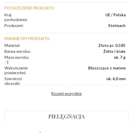
POCHODZENIE PRODUKTU
Kraj
UE / Polska
pochodzenia
:
Producent
:
Stelmach
PARAMETRY PRODUKTU
Materiał
:
Złoto pr. 0,585
Barwa wyrobu
:
Żółte i białe
Masa wyrobu
:
ok. 7 g
Wykończenie
Błyszczące z matem
powierzchni
:
Szerokość
ok. 6,0 mm
obrączki
:
Profil
Płaski
Rozwiń wszystkie
zewnętrzny
obrączki
:
Profil
Płaski
wewnętrzny
obrączki
:
PIELĘGNACJA
Wysokość
ok. 1,3 mm
profilu obrączki
: