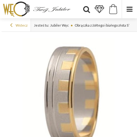
Wstecz
Jesteś tu:
Jubiler Węc
Obrączka z żółtego i białego złota ST-15