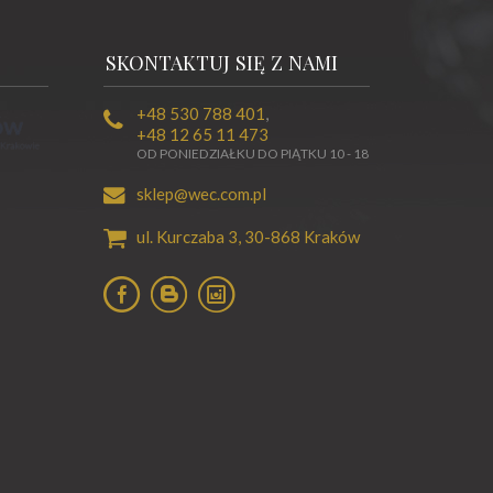
SKONTAKTUJ SIĘ Z NAMI
+48 530 788 401
,
+48 12 65 11 473
OD PONIEDZIAŁKU DO PIĄTKU 10 - 18
sklep@wec.com.pl
ul. Kurczaba 3,
30-868
Kraków