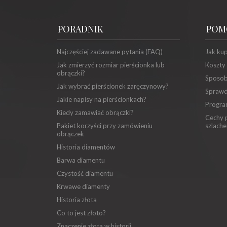
PORADNIK
POM
Najczęściej zadawane pytania (FAQ)
Jak ku
Jak zmierzyć rozmiar pierścionka lub
Koszty
obrączki?
Sposob
Jak wybrać pierścionek zaręczynowy?
Sprawd
Jakie napisy na pierścionkach?
Progra
Kiedy zamawiać obrączki?
Cechy p
Pakiet korzyści przy zamówieniu
szlache
obrączek
Historia diamentów
Barwa diamentu
Czystość diamentu
Krwawe diamenty
Historia złota
Co to jest złoto?
Znaczenie złota w historii