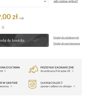
Jaki rozmiar wybrać?
,00 zł
/
szt.
R
Dodaj do ulubionych
odaj do koszyka
Dodaj do porównania
OWA DOSTAWA
PRZESYŁKI ZAGRANICZNE
 zł
do wybranych krajów UE
R W GRATISIE
CLICK&COLLECT
ówienia
zamów i odbierz w sklepie