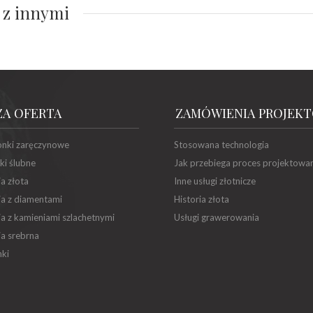
 z innymi
ZA OFERTA
ZAMÓWIENIA PROJEK
onki zaręczynowe
Stosowana technologia
ki ślubne
Jak przebiega proces projektowa
ia złota
Inne usługi złotnicze
ia z diamentami
Historia złota
ia z kamieniami szlachetnymi
Usługi grawerowania
ia srebrna
ki