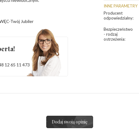
iejscu niewidocznym.
INNE PARAMETRY
Producent
odpowiedzialny
:
WĘC-Twój Jubiler
Bezpieczeństwo
- rodzaj
ostrzeżenia
:
erta!
48 12 65 11 473
Dodaj swoją opinię