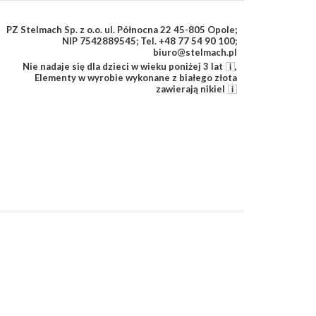
PZ Stelmach Sp. z o.o. ul. Północna 22 45-805 Opole;
NIP 7542889545; Tel. +48 77 54 90 100;
biuro@stelmach.pl
Nie nadaje się dla dzieci w wieku poniżej 3 lat
,
Elementy w wyrobie wykonane z białego złota
zawierają nikiel