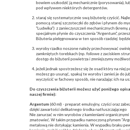
bowiem uszkodzić ją mechanicznie (porysowania), lub
pod wpływem niektórych detergentów.
staraj się systematycznie swą biżuterię czyścić. Najl
pomocą starej szczoteczki do zębów i płynem do myc
"Ludwika") z zanieczyszczeń mechanicznych (kremy, po
specjalnym płynie do czyszczenia "Argentum", przes
Biżuteria pielęgnowana w ten sposób rzadziej będzie
wyroby rzadko noszone należy przechowywać owinię
zamkniętych torebkach (np. foliowe z zaciskiem str
dostęp do biżuterii powietrza i zmniejszymy możliwo
jeżeli jednak spostrzeżesz się że osad który na niej p
możesz go usunąć, spakuj te wyroby i zanieś je do ju
wyczyścić w fachowy sposób, nie narażając ich na us
Do czyszczenia biżuterii możesz użyć poniżego opi
naszej firmie):
Argentum
(60 ml) - preparat emulsyjny, czyści oraz za
dzięki zawartości delikatnego środka natłuszczającego
Nie zanurzać w nim wyrobów z kamieniami organicznymi (p
zmatowieć. W takim przypadku namoczoną płynem "Arge
metalową nie dotykając kamienia. W wypadku braku pew