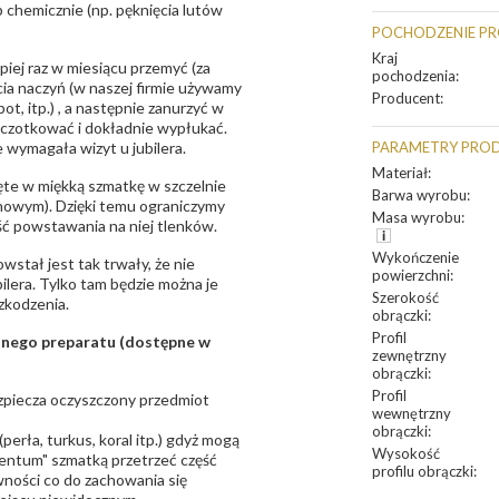
 chemicznie (np. pęknięcia lutów
POCHODZENIE P
Kraj
epiej raz w miesiącu przemyć (za
pochodzenia
:
ia naczyń (w naszej firmie używamy
Producent
:
t, itp.) , a następnie zanurzyć w
zczotkować i dokładnie wypłukać.
 wymagała wizyt u jubilera.
PARAMETRY PRO
Materiał
:
te w miękką szmatkę w szczelnie
Barwa wyrobu
:
unowym). Dzięki temu ograniczymy
Masa wyrobu
:
ść powstawania na niej tlenków.
Wykończenie
owstał jest tak trwały, że nie
powierzchni
:
bilera. Tylko tam będzie można je
Szerokość
zkodzenia.
obrączki
:
Profil
sanego preparatu (dostępne w
zewnętrzny
obrączki
:
Profil
bezpiecza oczyszczony przedmiot
wewnętrzny
obrączki
:
erła, turkus, koral itp.) gdyż mogą
Wysokość
ntum" szmatką przetrzeć część
profilu obrączki
:
ności co do zachowania się