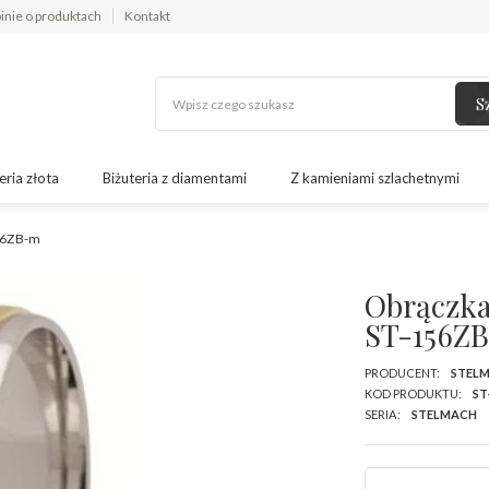
inie o produktach
Kontakt
S
eria złota
Biżuteria z diamentami
Z kamieniami szlachetnymi
156ZB-m
Obrączka 
ST-156Z
PRODUCENT:
STEL
KOD PRODUKTU:
ST
SERIA:
STELMACH