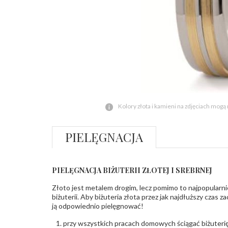
Kolory złota i kamieni na zdjęciach mogą
PIELĘGNACJA
PIELĘGNACJA BIŻUTERII ZŁOTEJ I SREBRNEJ
Złoto jest metalem drogim, lecz pomimo to najpopularni
biżuterii. Aby biżuteria złota przez jak najdłuższy czas 
ją odpowiednio pielęgnować!
przy wszystkich pracach domowych ściągać biżuterię