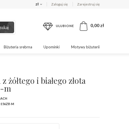
zł
Zaloguj się
Zarejestruj się
0,00 zł
ULUBIONE
zukaj
Biżuteria srebrna
Upominki
Motywy biżuterii
z żółtego i białego złota
B-m
MACH
-156ZB-M