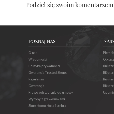
Podziel się swoim komentarzem
POZNAJ NAS
NAS
O nas
Pierści
Wiadomości
Obrącz
Polityka prywatności
Biżuter
Gwarancja Trusted Shops
Biżuter
Regulamin
Biżuter
Gwarancja
Biżuter
Prawo odstąpienia od umowy
Upomin
Wyroby z grawerunkami
Skup złomu złota i srebra