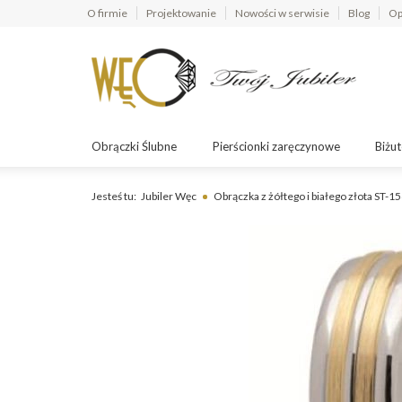
O firmie
Projektowanie
Nowości w serwisie
Blog
Op
Obrączki Ślubne
Pierścionki zaręczynowe
Biżut
Jesteś tu:
Jubiler Węc
Obrączka z żółtego i białego złota ST-