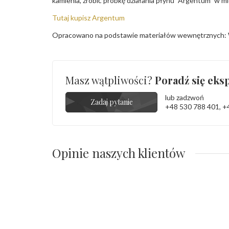
kamienia, zrobić próbkę działania płynu "Argentum" w m
Tutaj kupisz Argentum
Opracowano na podstawie materiałów wewnętrznych: 
Masz wątpliwości?
Poradź się eksp
lub zadzwoń
Zadaj pytanie
+48 530 788 401
,
+
Opinie naszych klientów