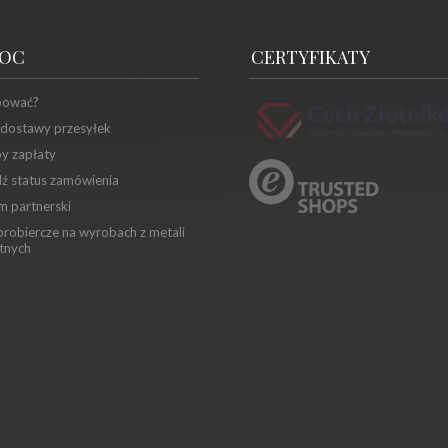
OC
CERTYFIKATY
pować?
 dostawy przesyłek
y zapłaty
ź status zamówienia
m partnerski
robiercze na wyrobach z metali
tnych