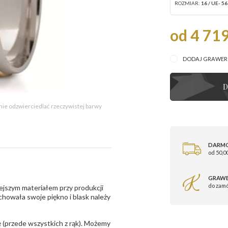
ROZMIAR:
16 / UE- 56
od 4 719
DODAJ GRAWE
D
 nie odzwierciedlać rzeczywistej barwy
DARM
od 50,00
GRAWE
do zam
ejszym materiałem przy produkcji
zachowała swoje piękno i blask należy
 (przede wszystkich z rąk). Możemy