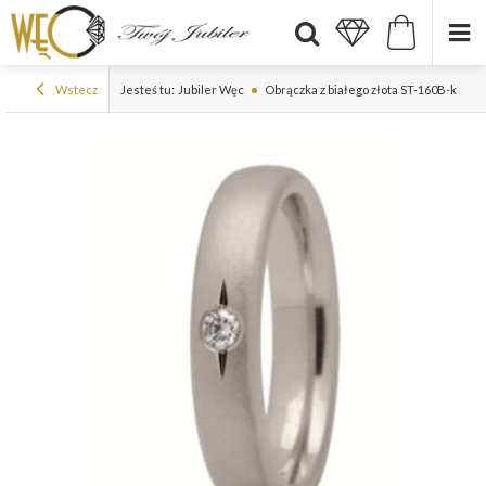
Wstecz
Jesteś tu:
Jubiler Węc
Obrączka z białego złota ST-160B-k