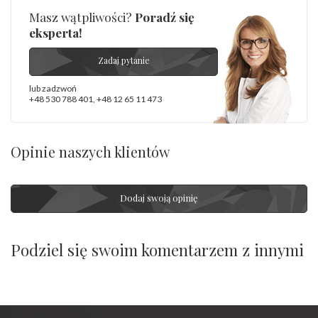
Masz wątpliwości?
Poradź się
eksperta!
Zadaj pytanie
lub zadzwoń
+48 530 788 401
,
+48 12 65 11 473
Opinie naszych klientów
Dodaj swoją opinię
Podziel się swoim komentarzem z innymi