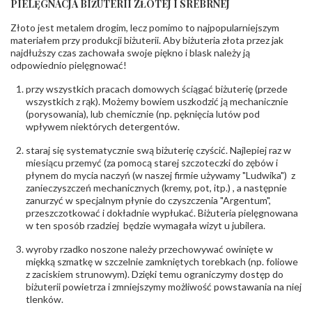
PIELĘGNACJA BIŻUTERII ZŁOTEJ I SREBRNEJ
KAMIENIE
Złoto jest metalem drogim, lecz pomimo to najpopularniejszym
Rodzaje
Cyrkonia
kamieni
:
materiałem przy produkcji biżuterii. Aby biżuteria złota przez jak
najdłuższy czas zachowała swoje piękno i blask należy ją
Liczba kamieni
:
Cyrkonia - 1 szt.
odpowiednio pielęgnować!
Szlif kamieni
:
Fasetowy okrągła
Masa kamieni
ok. 0.199 ct.
przy wszystkich pracach domowych ściągać biżuterię (przede
(łącznie)
:
wszystkich z rąk). Możemy bowiem uszkodzić ją mechanicznie
(porysowania), lub chemicznie (np. pęknięcia lutów pod
INNE PARAMETRY
wpływem niektórych detergentów.
Producent
PZ Stelmach Sp. z o.o. ul. Północna 22 45-805
odpowiedzialny
staraj się systematycznie swą biżuterię czyścić. Najlepiej raz w
:
Opole; NIP 7542889545; Tel. +48 77 54 90 100;
biuro@stelmach.pl
miesiącu przemyć (za pomocą starej szczoteczki do zębów i
Bezpieczeństwo
płynem do mycia naczyń (w naszej firmie używamy "Ludwika") z
Nie nadaje się dla dzieci w wieku poniżej 3 lat
- rodzaj
,
Elementy w wyrobie wykonane z białego złota
zanieczyszczeń mechanicznych (kremy, pot, itp.) , a następnie
ostrzeżenia
:
zawierają nikiel
zanurzyć w specjalnym płynie do czyszczenia "Argentum",
przeszczotkować i dokładnie wypłukać. Biżuteria pielęgnowana
w ten sposób rzadziej będzie wymagała wizyt u jubilera.
wyroby rzadko noszone należy przechowywać owinięte w
miękką szmatkę w szczelnie zamkniętych torebkach (np. foliowe
z zaciskiem strunowym). Dzięki temu ograniczymy dostęp do
biżuterii powietrza i zmniejszymy możliwość powstawania na niej
tlenków.