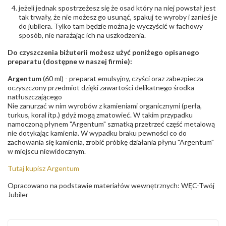
jeżeli jednak spostrzeżesz się że osad który na niej powstał jest
tak trwały, że nie możesz go usunąć, spakuj te wyroby i zanieś je
do jubilera. Tylko tam będzie można je wyczyścić w fachowy
sposób, nie narażając ich na uszkodzenia.
Do czyszczenia biżuterii możesz użyć poniżego opisanego
preparatu (dostępne w naszej firmie):
Argentum
(60 ml) - preparat emulsyjny, czyści oraz zabezpiecza
oczyszczony przedmiot dzięki zawartości delikatnego środka
natłuszczającego
Nie zanurzać w nim wyrobów z kamieniami organicznymi (perła,
turkus, koral itp.) gdyż mogą zmatowieć. W takim przypadku
namoczoną płynem "Argentum" szmatką przetrzeć część metalową
nie dotykając kamienia. W wypadku braku pewności co do
zachowania się kamienia, zrobić próbkę działania płynu "Argentum"
w miejscu niewidocznym.
Tutaj kupisz Argentum
Opracowano na podstawie materiałów wewnętrznych: WĘC-Twój
Jubiler