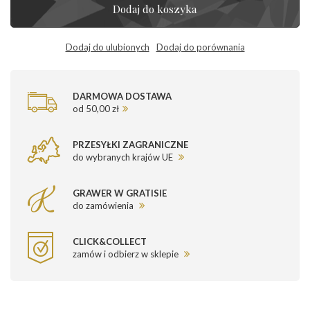
Dodaj do koszyka
Dodaj do ulubionych
Dodaj do porównania
DARMOWA DOSTAWA
od 50,00 zł
PRZESYŁKI ZAGRANICZNE
do wybranych krajów UE
GRAWER W GRATISIE
do zamówienia
CLICK&COLLECT
zamów i odbierz w sklepie