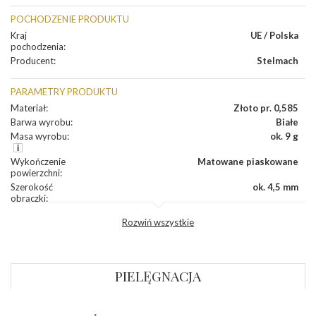
POCHODZENIE PRODUKTU
Kraj
UE / Polska
pochodzenia
:
Producent
:
Stelmach
PARAMETRY PRODUKTU
Materiał
:
Złoto pr. 0,585
Barwa wyrobu
:
Białe
Masa wyrobu
:
ok. 9 g
Wykończenie
Matowane piaskowane
powierzchni
:
Szerokość
ok. 4,5 mm
obrączki
:
Profil
Półokrągły
Rozwiń wszystkie
zewnętrzny
obrączki
:
Profil
Soczewka
wewnętrzny
obrączki
:
PIELĘGNACJA
Wysokość
ok. 1,3 mm
profilu obrączki
: