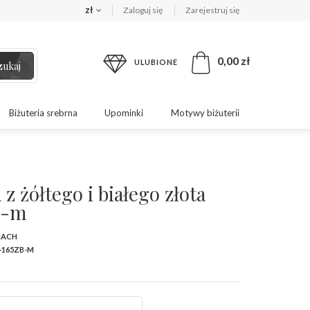
zł
Zaloguj się
Zarejestruj się
0,00 zł
ULUBIONE
zukaj
Biżuteria srebrna
Upominki
Motywy biżuterii
z żółtego i białego złota
B-m
MACH
-165ZB-M