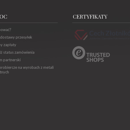
OC
CERTYFIKATY
pować?
 dostawy przesyłek
y zapłaty
ź status zamówienia
m partnerski
robiercze na wyrobach z metali
tnych