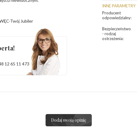
iejscu niewidocznym.
INNE PARAMETRY
Producent
odpowiedzialny
:
WĘC-Twój Jubiler
Bezpieczeństwo
- rodzaj
ostrzeżenia
:
erta!
48 12 65 11 473
Dodaj swoją opinię