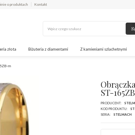
inie o produktach
Kontakt
S
eria złota
Biżuteria z diamentami
Z kamieniami szlachetnymi
165ZB-m
Obrączka 
ST-165Z
PRODUCENT:
STEL
KOD PRODUKTU:
ST
SERIA:
STELMACH