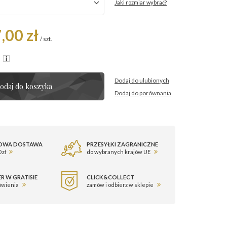
Jaki rozmiar wybrać?
,00 zł
/
szt.
R
Dodaj do ulubionych
odaj do koszyka
Dodaj do porównania
OWA DOSTAWA
PRZESYŁKI ZAGRANICZNE
 zł
do wybranych krajów UE
R W GRATISIE
CLICK&COLLECT
ówienia
zamów i odbierz w sklepie