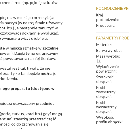
 chemicznie (np. pęknięcia lutów
POCHODZENIE P
Kraj
epiej raz w miesiącu przemyć (za
pochodzenia
:
ia naczyń (w naszej firmie używamy
Producent
:
t, itp.) , a następnie zanurzyć w
zczotkować i dokładnie wypłukać.
 wymagała wizyt u jubilera.
PARAMETRY PRO
Materiał
:
te w miękką szmatkę w szczelnie
Barwa wyrobu
:
unowym). Dzięki temu ograniczymy
Masa wyrobu
:
ść powstawania na niej tlenków.
Wykończenie
owstał jest tak trwały, że nie
powierzchni
:
bilera. Tylko tam będzie można je
Szerokość
zkodzenia.
obrączki
:
Profil
sanego preparatu (dostępne w
zewnętrzny
obrączki
:
Profil
bezpiecza oczyszczony przedmiot
wewnętrzny
obrączki
:
erła, turkus, koral itp.) gdyż mogą
Wysokość
ntum" szmatką przetrzeć część
profilu obrączki
:
ności co do zachowania się