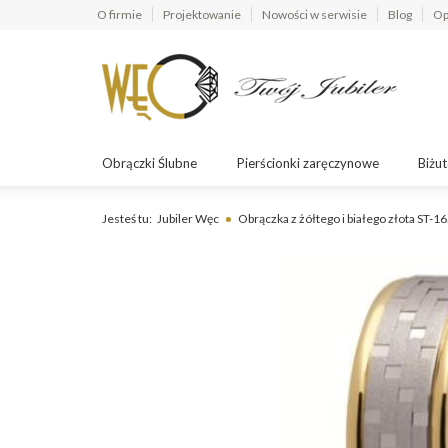
O firmie
Projektowanie
Nowości w serwisie
Blog
Op
Obrączki Ślubne
Pierścionki zaręczynowe
Biżut
Jesteś tu:
Jubiler Węc
Obrączka z żółtego i białego złota ST-