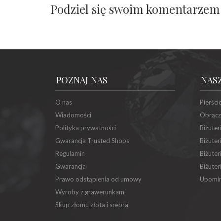
Podziel się swoim komentarzem
POZNAJ NAS
NAS
O nas
Pierści
Wiadomości
Obrącz
Polityka prywatności
Biżuter
Gwarancja Trusted Shops
Biżuter
Regulamin
Biżuter
Gwarancja
Biżuter
Prawo odstąpienia od umowy
Upomin
Wyroby z grawerunkami
Skup złomu złota i srebra