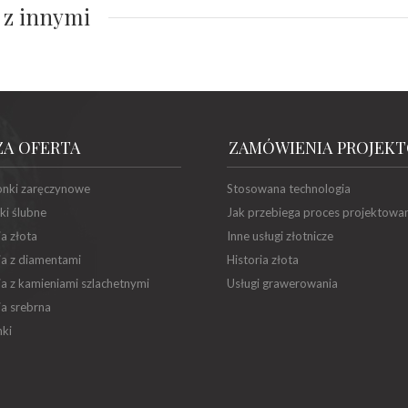
 z innymi
ZA OFERTA
ZAMÓWIENIA PROJEK
onki zaręczynowe
Stosowana technologia
ki ślubne
Jak przebiega proces projektowa
ia złota
Inne usługi złotnicze
ia z diamentami
Historia złota
ia z kamieniami szlachetnymi
Usługi grawerowania
ia srebrna
ki