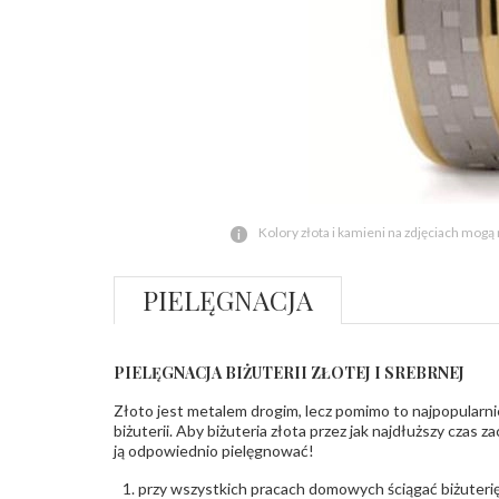
Kolory złota i kamieni na zdjęciach mogą
PIELĘGNACJA
PIELĘGNACJA BIŻUTERII ZŁOTEJ I SREBRNEJ
Złoto jest metalem drogim, lecz pomimo to najpopularni
biżuterii. Aby biżuteria złota przez jak najdłuższy czas 
ją odpowiednio pielęgnować!
przy wszystkich pracach domowych ściągać biżuterię