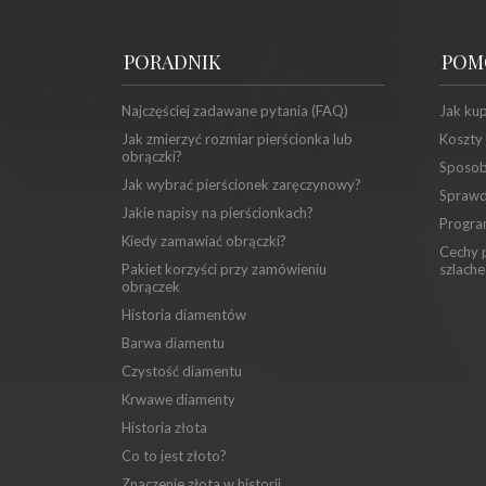
PORADNIK
POM
Najczęściej zadawane pytania (FAQ)
Jak ku
Jak zmierzyć rozmiar pierścionka lub
Koszty
obrączki?
Sposob
Jak wybrać pierścionek zaręczynowy?
Sprawd
Jakie napisy na pierścionkach?
Progra
Kiedy zamawiać obrączki?
Cechy p
Pakiet korzyści przy zamówieniu
szlache
obrączek
Historia diamentów
Barwa diamentu
Czystość diamentu
Krwawe diamenty
Historia złota
Co to jest złoto?
Znaczenie złota w historii