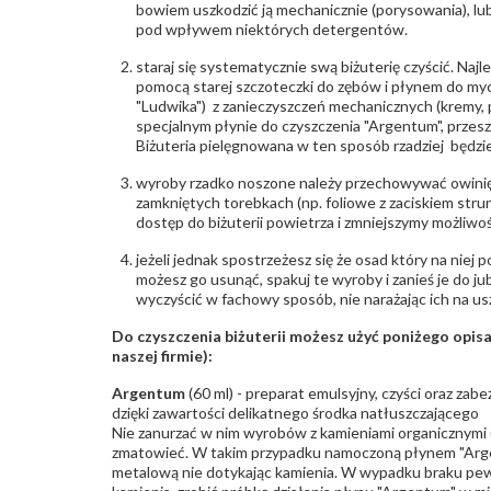
bowiem uszkodzić ją mechanicznie (porysowania), lub
pod wpływem niektórych detergentów.
staraj się systematycznie swą biżuterię czyścić. Najl
pomocą starej szczoteczki do zębów i płynem do myc
"Ludwika") z zanieczyszczeń mechanicznych (kremy, po
specjalnym płynie do czyszczenia "Argentum", przes
Biżuteria pielęgnowana w ten sposób rzadziej będzie
wyroby rzadko noszone należy przechowywać owinię
zamkniętych torebkach (np. foliowe z zaciskiem str
dostęp do biżuterii powietrza i zmniejszymy możliwo
jeżeli jednak spostrzeżesz się że osad który na niej p
możesz go usunąć, spakuj te wyroby i zanieś je do ju
wyczyścić w fachowy sposób, nie narażając ich na us
Do czyszczenia biżuterii możesz użyć poniżego opi
naszej firmie):
Argentum
(60 ml) - preparat emulsyjny, czyści oraz za
dzięki zawartości delikatnego środka natłuszczającego
Nie zanurzać w nim wyrobów z kamieniami organicznymi (p
zmatowieć. W takim przypadku namoczoną płynem "Arge
metalową nie dotykając kamienia. W wypadku braku pew