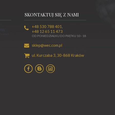
SKONTAKTUJ SIĘ Z NAMI
+48 530 788 401
,
+48 12 65 11 473
OD PONIEDZIAŁKU DO PIĄTKU 10 - 18
sklep@wec.com.pl
ul. Kurczaba 3,
30-868
Kraków