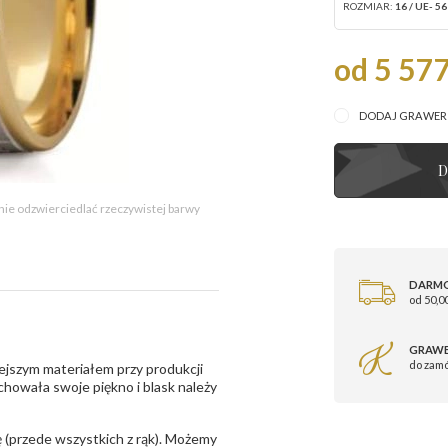
ROZMIAR:
16 / UE- 56
od 5 577
DODAJ GRAWE
D
 nie odzwierciedlać rzeczywistej barwy
DARM
od 50,00
GRAWE
do zam
ejszym materiałem przy produkcji
zachowała swoje piękno i blask należy
 (przede wszystkich z rąk). Możemy