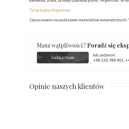
kamienia, zrobić próbkę działania płynu "Argentum" w m
Tutaj kupisz Argentum
Opracowano na podstawie materiałów wewnętrznych: 
Masz wątpliwości?
Poradź się eksp
lub zadzwoń
Zadaj pytanie
+48 530 788 401
,
+
Opinie naszych klientów