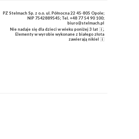
PZ Stelmach Sp. z o.o. ul. Północna 22 45-805 Opole;
NIP 7542889545; Tel. +48 77 54 90 100;
biuro@stelmach.pl
Nie nadaje się dla dzieci w wieku poniżej 3 lat
,
Elementy w wyrobie wykonane z białego złota
zawierają nikiel