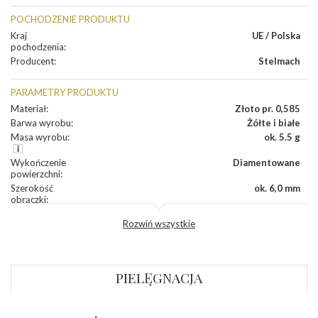
POCHODZENIE PRODUKTU
Kraj
UE / Polska
pochodzenia
:
Producent
:
Stelmach
PARAMETRY PRODUKTU
Materiał
:
Złoto pr. 0,585
Barwa wyrobu
:
Żółte i białe
Masa wyrobu
:
ok. 5.5 g
Wykończenie
Diamentowane
powierzchni
:
Szerokość
ok. 6,0 mm
obrączki
:
Profil
Płaski
Rozwiń wszystkie
zewnętrzny
obrączki
:
Profil
Płaski
wewnętrzny
obrączki
:
PIELĘGNACJA
Wysokość
ok. 1,1 mm
profilu obrączki
: