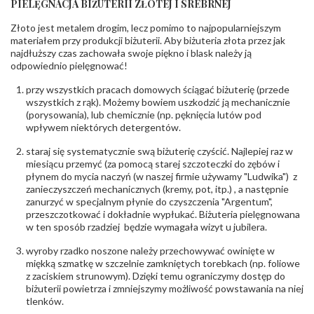
PIELĘGNACJA BIŻUTERII ZŁOTEJ I SREBRNEJ
INNE PARAMETRY
Złoto jest metalem drogim, lecz pomimo to najpopularniejszym
Producent
PZ Stelmach Sp. z o.o. ul. Północna 22 45-805
odpowiedzialny
:
Opole; NIP 7542889545; Tel. +48 77 54 90 100;
materiałem przy produkcji biżuterii. Aby biżuteria złota przez jak
biuro@stelmach.pl
najdłuższy czas zachowała swoje piękno i blask należy ją
Bezpieczeństwo
Nie nadaje się dla dzieci w wieku poniżej 3 lat
odpowiednio pielęgnować!
- rodzaj
,
Elementy w wyrobie wykonane z białego złota
ostrzeżenia
:
zawierają nikiel
przy wszystkich pracach domowych ściągać biżuterię (przede
wszystkich z rąk). Możemy bowiem uszkodzić ją mechanicznie
(porysowania), lub chemicznie (np. pęknięcia lutów pod
wpływem niektórych detergentów.
staraj się systematycznie swą biżuterię czyścić. Najlepiej raz w
miesiącu przemyć (za pomocą starej szczoteczki do zębów i
płynem do mycia naczyń (w naszej firmie używamy "Ludwika") z
zanieczyszczeń mechanicznych (kremy, pot, itp.) , a następnie
zanurzyć w specjalnym płynie do czyszczenia "Argentum",
przeszczotkować i dokładnie wypłukać. Biżuteria pielęgnowana
w ten sposób rzadziej będzie wymagała wizyt u jubilera.
wyroby rzadko noszone należy przechowywać owinięte w
miękką szmatkę w szczelnie zamkniętych torebkach (np. foliowe
z zaciskiem strunowym). Dzięki temu ograniczymy dostęp do
biżuterii powietrza i zmniejszymy możliwość powstawania na niej
tlenków.