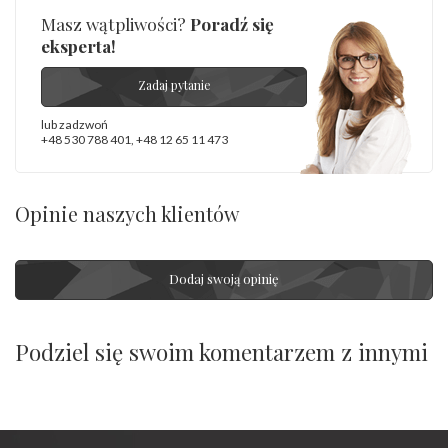
Masz wątpliwości?
Poradź się
eksperta!
Zadaj pytanie
lub zadzwoń
+48 530 788 401
,
+48 12 65 11 473
Opinie naszych klientów
Dodaj swoją opinię
Podziel się swoim komentarzem z innymi