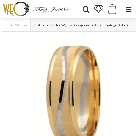
Wstecz
Jesteś tu:
Jubiler Węc
Obrączka z żółtego i białego złota ST-17