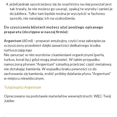
jeżeli jednak spostrzeżesz się że osad który na niej powstał jest
tak trwały, że nie możesz go usunąć, spakuj te wyroby i zanieś je
do jubilera. Tylko tam będzie można je wyczyścić w fachowy
sposób, nie narażając ich na uszkodzenia.
Do czyszczenia biżuterii możesz użyć poniżego opisanego
preparatu (dostępne w naszej firmie):
Argentum
(60 ml) - preparat emulsyjny, czyści oraz zabezpiecza
oczyszczony przedmiot dzięki zawartości delikatnego środka
natłuszczającego
Nie zanurzać w nim wyrobów z kamieniami organicznymi (perła,
turkus, koral itp.) gdyż mogą zmatowieć. W takim przypadku
namoczoną płynem "Argentum" szmatką przetrzeć część metalową
nie dotykając kamienia. W wypadku braku pewności co do
zachowania się kamienia, zrobić próbkę działania płynu "Argentum"
w miejscu niewidocznym.
Tutaj kupisz Argentum
Opracowano na podstawie materiałów wewnętrznych: WĘC-Twój
Jubiler