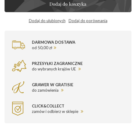
Dodaj do koszyka
Dodaj do ulubionych
Dodaj do porównania
DARMOWA DOSTAWA
od 50,00 zł
PRZESYŁKI ZAGRANICZNE
do wybranych krajów UE
GRAWER W GRATISIE
do zamówienia
CLICK&COLLECT
zamów i odbierz w sklepie