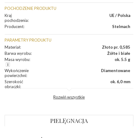
POCHODZENIE PRODUKTU
Kraj
UE / Polska
pochodzenia
:
Producent
:
Stelmach
PARAMETRY PRODUKTU
Materiał
:
Złoto pr. 0,585
Barwa wyrobu
:
Żółte i białe
Masa wyrobu
:
ok. 5.5 g
Wykończenie
Diamentowane
powierzchni
:
Szerokość
ok. 6,0 mm
obrączki
:
Profil
Płaski
Rozwiń wszystkie
zewnętrzny
obrączki
:
Profil
Płaski
wewnętrzny
obrączki
:
PIELĘGNACJA
Wysokość
ok. 1,2 mm
profilu obrączki
: