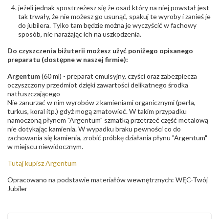
jeżeli jednak spostrzeżesz się że osad który na niej powstał jest
tak trwały, że nie możesz go usunąć, spakuj te wyroby i zanieś je
do jubilera. Tylko tam będzie można je wyczyścić w fachowy
sposób, nie narażając ich na uszkodzenia.
Do czyszczenia biżuterii możesz użyć poniżego opisanego
preparatu (dostępne w naszej firmie):
Argentum
(60 ml) - preparat emulsyjny, czyści oraz zabezpiecza
oczyszczony przedmiot dzięki zawartości delikatnego środka
natłuszczającego
Nie zanurzać w nim wyrobów z kamieniami organicznymi (perła,
turkus, koral itp.) gdyż mogą zmatowieć. W takim przypadku
namoczoną płynem "Argentum" szmatką przetrzeć część metalową
nie dotykając kamienia. W wypadku braku pewności co do
zachowania się kamienia, zrobić próbkę działania płynu "Argentum"
w miejscu niewidocznym.
Tutaj kupisz Argentum
Opracowano na podstawie materiałów wewnętrznych: WĘC-Twój
Jubiler