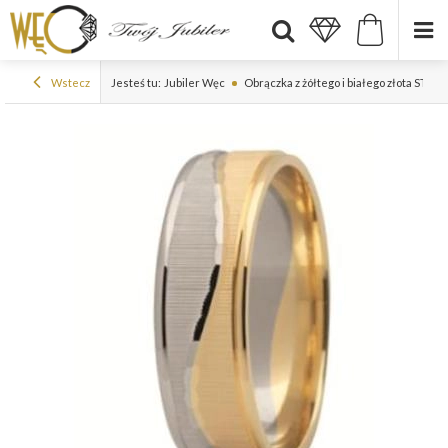
Wstecz
Jesteś tu:
Jubiler Węc
Obrączka z żółtego i białego złota ST-1