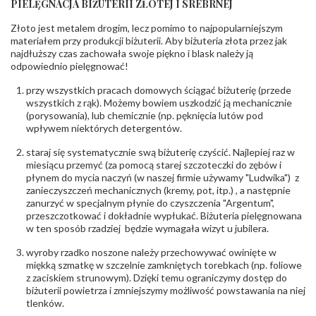
PIELĘGNACJA BIŻUTERII ZŁOTEJ I SREBRNEJ
INNE PARAMETRY
Złoto jest metalem drogim, lecz pomimo to najpopularniejszym
Producent
PZ Stelmach Sp. z o.o. ul. Północna 22 45-805
odpowiedzialny
:
Opole; NIP 7542889545; Tel. +48 77 54 90 100;
materiałem przy produkcji biżuterii. Aby biżuteria złota przez jak
biuro@stelmach.pl
najdłuższy czas zachowała swoje piękno i blask należy ją
Bezpieczeństwo
Nie nadaje się dla dzieci w wieku poniżej 3 lat
odpowiednio pielęgnować!
- rodzaj
,
Elementy w wyrobie wykonane z białego złota
ostrzeżenia
:
zawierają nikiel
przy wszystkich pracach domowych ściągać biżuterię (przede
wszystkich z rąk). Możemy bowiem uszkodzić ją mechanicznie
(porysowania), lub chemicznie (np. pęknięcia lutów pod
wpływem niektórych detergentów.
staraj się systematycznie swą biżuterię czyścić. Najlepiej raz w
miesiącu przemyć (za pomocą starej szczoteczki do zębów i
płynem do mycia naczyń (w naszej firmie używamy "Ludwika") z
zanieczyszczeń mechanicznych (kremy, pot, itp.) , a następnie
zanurzyć w specjalnym płynie do czyszczenia "Argentum",
przeszczotkować i dokładnie wypłukać. Biżuteria pielęgnowana
w ten sposób rzadziej będzie wymagała wizyt u jubilera.
wyroby rzadko noszone należy przechowywać owinięte w
miękką szmatkę w szczelnie zamkniętych torebkach (np. foliowe
z zaciskiem strunowym). Dzięki temu ograniczymy dostęp do
biżuterii powietrza i zmniejszymy możliwość powstawania na niej
tlenków.