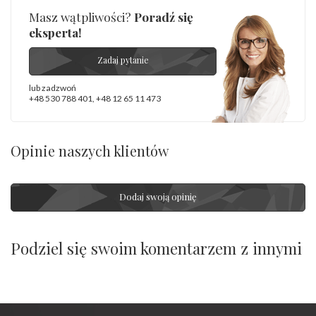
Masz wątpliwości?
Poradź się
eksperta!
Zadaj pytanie
lub zadzwoń
+48 530 788 401
,
+48 12 65 11 473
Opinie naszych klientów
Dodaj swoją opinię
Podziel się swoim komentarzem z innymi