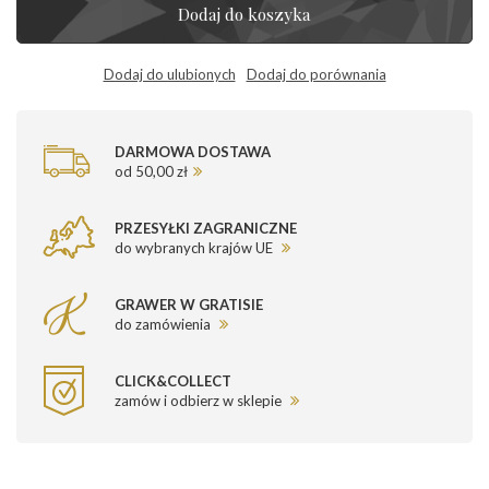
Dodaj do koszyka
Dodaj do ulubionych
Dodaj do porównania
DARMOWA DOSTAWA
od 50,00 zł
PRZESYŁKI ZAGRANICZNE
do wybranych krajów UE
GRAWER W GRATISIE
do zamówienia
CLICK&COLLECT
zamów i odbierz w sklepie