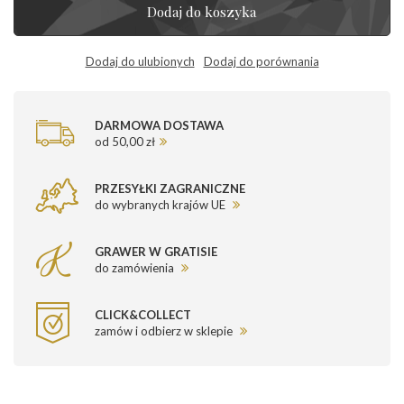
Dodaj do koszyka
Dodaj do ulubionych
Dodaj do porównania
DARMOWA DOSTAWA
od 50,00 zł
PRZESYŁKI ZAGRANICZNE
do wybranych krajów UE
GRAWER W GRATISIE
do zamówienia
CLICK&COLLECT
zamów i odbierz w sklepie