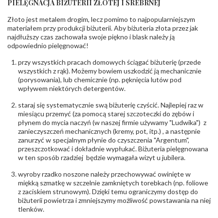
PIELĘGNACJA BIŻUTERII ZŁOTEJ I SREBRNEJ
INNE PARAMETRY
Złoto jest metalem drogim, lecz pomimo to najpopularniejszym
Producent
PZ Stelmach Sp. z o.o. ul. Północna 22 45-805
odpowiedzialny
:
Opole; NIP 7542889545; Tel. +48 77 54 90 100;
materiałem przy produkcji biżuterii. Aby biżuteria złota przez jak
biuro@stelmach.pl
najdłuższy czas zachowała swoje piękno i blask należy ją
Bezpieczeństwo
Nie nadaje się dla dzieci w wieku poniżej 3 lat
odpowiednio pielęgnować!
- rodzaj
,
Elementy w wyrobie wykonane z białego złota
ostrzeżenia
:
zawierają nikiel
przy wszystkich pracach domowych ściągać biżuterię (przede
wszystkich z rąk). Możemy bowiem uszkodzić ją mechanicznie
(porysowania), lub chemicznie (np. pęknięcia lutów pod
wpływem niektórych detergentów.
staraj się systematycznie swą biżuterię czyścić. Najlepiej raz w
miesiącu przemyć (za pomocą starej szczoteczki do zębów i
płynem do mycia naczyń (w naszej firmie używamy "Ludwika") z
zanieczyszczeń mechanicznych (kremy, pot, itp.) , a następnie
zanurzyć w specjalnym płynie do czyszczenia "Argentum",
przeszczotkować i dokładnie wypłukać. Biżuteria pielęgnowana
w ten sposób rzadziej będzie wymagała wizyt u jubilera.
wyroby rzadko noszone należy przechowywać owinięte w
miękką szmatkę w szczelnie zamkniętych torebkach (np. foliowe
z zaciskiem strunowym). Dzięki temu ograniczymy dostęp do
biżuterii powietrza i zmniejszymy możliwość powstawania na niej
tlenków.