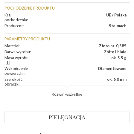
POCHODZENIE PRODUKTU
Kraj
UE / Polska
pochodzenia
:
Producent
:
Stelmach
PARAMETRY PRODUKTU
Materiał
:
Złoto pr. 0,585
Barwa wyrobu
:
Żółte i białe
Masa wyrobu
:
ok. 5.5 g
Wykończenie
Diamentowane
powierzchni
:
Szerokość
ok. 6,0 mm
obrączki
:
Profil
Płaski
Rozwiń wszystkie
zewnętrzny
obrączki
:
Profil
Płaski
wewnętrzny
obrączki
:
PIELĘGNACJA
Wysokość
ok. 1,2 mm
profilu obrączki
: