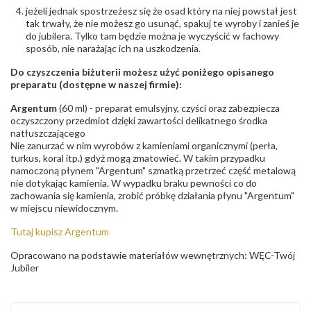
jeżeli jednak spostrzeżesz się że osad który na niej powstał jest
tak trwały, że nie możesz go usunąć, spakuj te wyroby i zanieś je
do jubilera. Tylko tam będzie można je wyczyścić w fachowy
sposób, nie narażając ich na uszkodzenia.
Do czyszczenia biżuterii możesz użyć poniżego opisanego
preparatu (dostępne w naszej firmie):
Argentum
(60 ml) - preparat emulsyjny, czyści oraz zabezpiecza
oczyszczony przedmiot dzięki zawartości delikatnego środka
natłuszczającego
Nie zanurzać w nim wyrobów z kamieniami organicznymi (perła,
turkus, koral itp.) gdyż mogą zmatowieć. W takim przypadku
namoczoną płynem "Argentum" szmatką przetrzeć część metalową
nie dotykając kamienia. W wypadku braku pewności co do
zachowania się kamienia, zrobić próbkę działania płynu "Argentum"
w miejscu niewidocznym.
Tutaj kupisz Argentum
Opracowano na podstawie materiałów wewnętrznych: WĘC-Twój
Jubiler