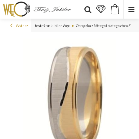
Wstecz
Jesteś tu:
Jubiler Węc
Obrączka z żółtego i białego złota ST-17