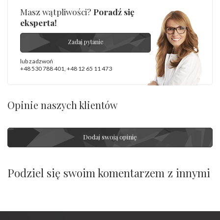
Masz wątpliwości?
Poradź się
eksperta!
Zadaj pytanie
lub zadzwoń
+48 530 788 401
,
+48 12 65 11 473
Opinie naszych klientów
Dodaj swoją opinię
Podziel się swoim komentarzem z innymi