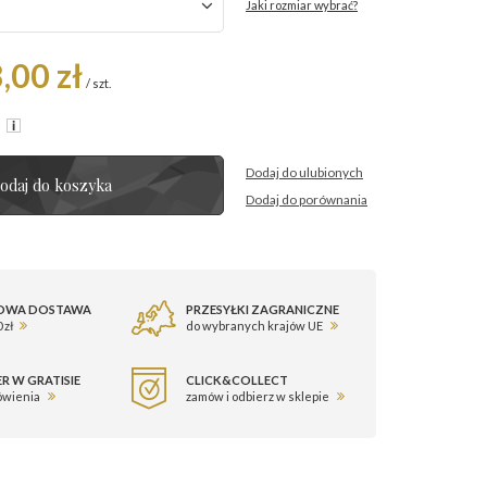
Jaki rozmiar wybrać?
,00 zł
/
szt.
R
Dodaj do ulubionych
odaj do koszyka
Dodaj do porównania
OWA DOSTAWA
PRZESYŁKI ZAGRANICZNE
 zł
do wybranych krajów UE
R W GRATISIE
CLICK&COLLECT
ówienia
zamów i odbierz w sklepie