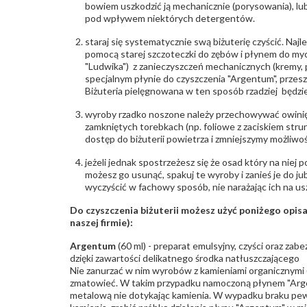
bowiem uszkodzić ją mechanicznie (porysowania), lub
pod wpływem niektórych detergentów.
staraj się systematycznie swą biżuterię czyścić. Najl
pomocą starej szczoteczki do zębów i płynem do myc
"Ludwika") z zanieczyszczeń mechanicznych (kremy, po
specjalnym płynie do czyszczenia "Argentum", przes
Biżuteria pielęgnowana w ten sposób rzadziej będzie
wyroby rzadko noszone należy przechowywać owinię
zamkniętych torebkach (np. foliowe z zaciskiem str
dostęp do biżuterii powietrza i zmniejszymy możliwo
jeżeli jednak spostrzeżesz się że osad który na niej p
możesz go usunąć, spakuj te wyroby i zanieś je do ju
wyczyścić w fachowy sposób, nie narażając ich na us
Do czyszczenia biżuterii możesz użyć poniżego opi
naszej firmie):
Argentum
(60 ml) - preparat emulsyjny, czyści oraz za
dzięki zawartości delikatnego środka natłuszczającego
Nie zanurzać w nim wyrobów z kamieniami organicznymi (p
zmatowieć. W takim przypadku namoczoną płynem "Arge
metalową nie dotykając kamienia. W wypadku braku pew