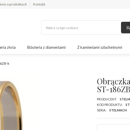
inie o produktach
Kontakt
S
eria złota
Biżuteria z diamentami
Z kamieniami szlachetnymi
86ZB-k
Obrączka 
ST-186Z
PRODUCENT:
STEL
KOD PRODUKTU:
ST
SERIA:
STELMACH