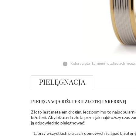
Kolory złota i kamieni na zdjęciach mogą
PIELĘGNACJA
PIELĘGNACJA BIŻUTERII ZŁOTEJ I SREBRNEJ
Złoto jest metalem drogim, lecz pomimo to najpopularni
biżuterii. Aby biżuteria złota przez jak najdłuższy czas 
ją odpowiednio pielęgnować!
przy wszystkich pracach domowych ściągać biżuterię