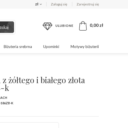
zł
Zaloguj się
Zarejestruj się
0,00 zł
ULUBIONE
zukaj
Biżuteria srebrna
Upominki
Motywy biżuterii
z żółtego i białego złota
B-k
MACH
-186ZB-K