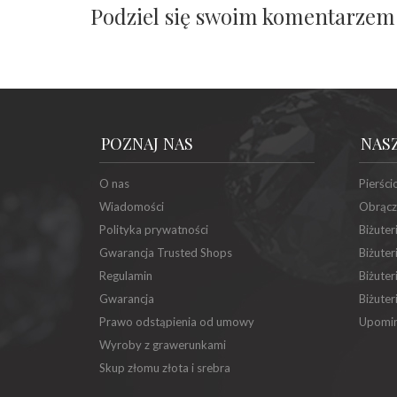
Podziel się swoim komentarzem
POZNAJ NAS
NAS
O nas
Pierści
Wiadomości
Obrącz
Polityka prywatności
Biżuter
Gwarancja Trusted Shops
Biżuter
Regulamin
Biżuter
Gwarancja
Biżuter
Prawo odstąpienia od umowy
Upomin
Wyroby z grawerunkami
Skup złomu złota i srebra