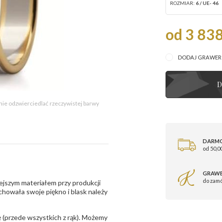
ROZMIAR:
6 / UE- 46
od 3 838
DODAJ GRAWE
D
 nie odzwierciedlać rzeczywistej barwy
DARM
od 50,00
GRAWE
do zam
ejszym materiałem przy produkcji
zachowała swoje piękno i blask należy
 (przede wszystkich z rąk). Możemy