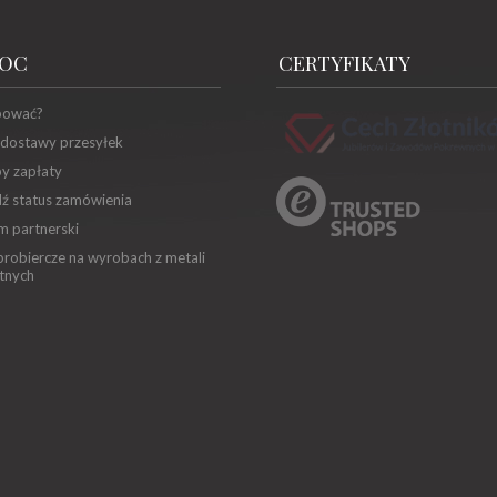
OC
CERTYFIKATY
pować?
 dostawy przesyłek
y zapłaty
ź status zamówienia
m partnerski
robiercze na wyrobach z metali
tnych