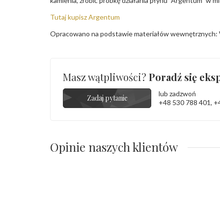
kamienia, zrobić próbkę działania płynu "Argentum" w m
Tutaj kupisz Argentum
Opracowano na podstawie materiałów wewnętrznych: 
Masz wątpliwości?
Poradź się eksp
lub zadzwoń
Zadaj pytanie
+48 530 788 401
,
+
Opinie naszych klientów