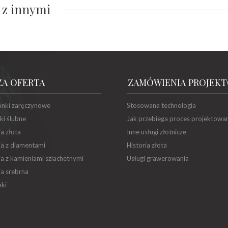
 z innymi
ZA OFERTA
ZAMÓWIENIA PROJEK
onki zaręczynowe
Stosowana technologia
ki ślubne
Jak przebiega proces projektowa
ia złota
Inne usługi złotnicze
ia z diamentami
Historia złota
ia z kamieniami szlachetnymi
Usługi grawerowania
ia srebrna
ki