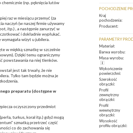
 chemicznie (np. pęknięcia lutów
POCHODZENIE P
Kraj
epiej raz w miesiącu przemyć (za
pochodzenia
:
ia naczyń (w naszej firmie używamy
Producent
:
t, itp.) , a następnie zanurzyć w
zczotkować i dokładnie wypłukać.
 wymagała wizyt u jubilera.
PARAMETRY PRO
Materiał
:
te w miękką szmatkę w szczelnie
Barwa wyrobu
:
unowym). Dzięki temu ograniczymy
Masa wyrobu
:
ść powstawania na niej tlenków.
Wykończenie
owstał jest tak trwały, że nie
powierzchni
:
bilera. Tylko tam będzie można je
Szerokość
zkodzenia.
obrączki
:
Profil
sanego preparatu (dostępne w
zewnętrzny
obrączki
:
Profil
bezpiecza oczyszczony przedmiot
wewnętrzny
obrączki
:
erła, turkus, koral itp.) gdyż mogą
Wysokość
ntum" szmatką przetrzeć część
profilu obrączki
:
ności co do zachowania się