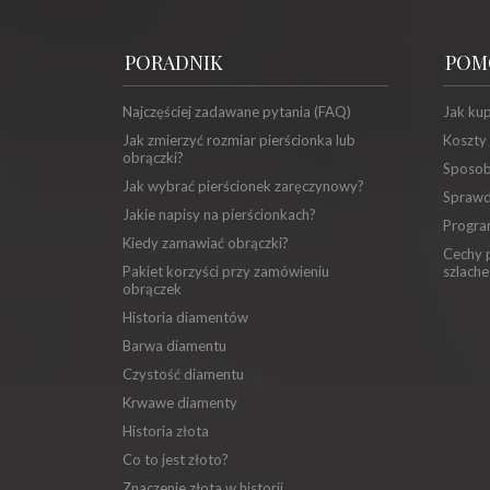
PORADNIK
POM
Najczęściej zadawane pytania (FAQ)
Jak ku
Jak zmierzyć rozmiar pierścionka lub
Koszty
obrączki?
Sposob
Jak wybrać pierścionek zaręczynowy?
Sprawd
Jakie napisy na pierścionkach?
Progra
Kiedy zamawiać obrączki?
Cechy p
Pakiet korzyści przy zamówieniu
szlache
obrączek
Historia diamentów
Barwa diamentu
Czystość diamentu
Krwawe diamenty
Historia złota
Co to jest złoto?
Znaczenie złota w historii