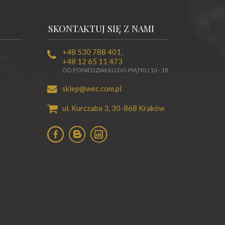
SKONTAKTUJ SIĘ Z NAMI
+48 530 788 401
,
+48 12 65 11 473
OD PONIEDZIAŁKU DO PIĄTKU 10 - 18
sklep@wec.com.pl
ul. Kurczaba 3,
30-868
Kraków