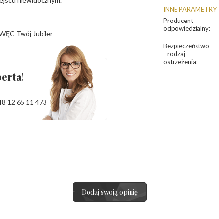
iejscu niewidocznym.
INNE PARAMETRY
Producent
odpowiedzialny
:
WĘC-Twój Jubiler
Bezpieczeństwo
- rodzaj
ostrzeżenia
:
erta!
48 12 65 11 473
Dodaj swoją opinię