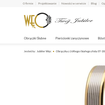
O firmie
Projektowanie
Nowości w serwisie
Blog
Op
Obrączki Ślubne
Pierścionki zaręczynowe
Biżut
Jesteś tu:
Jubiler Węc
Obrączka z żółtego i białego złota ST-1