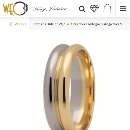
Wstecz
Jesteś tu:
Jubiler Węc
Obrączka z żółtego i białego złota ST-18