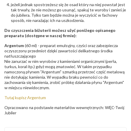
jeżeli jednak spostrzeżesz się że osad który na niej powstał jest
tak trwały, że nie możesz go usunąć, spakuj te wyroby i zanieś je
do jubilera. Tylko tam będzie można je wyczyścić w fachowy
sposób, nie narażając ich na uszkodzenia.
Do czyszczenia biżuterii możesz użyć poniżego opisanego
preparatu (dostępne w naszej firmie):
Argentum
(60 ml) - preparat emulsyjny, czyści oraz zabezpiecza
oczyszczony przedmiot dzięki zawartości delikatnego środka
natłuszczającego
Nie zanurzać w nim wyrobów z kamieniami organicznymi (perła,
turkus, koral itp.) gdyż mogą zmatowieć. W takim przypadku
namoczoną płynem "Argentum" szmatką przetrzeć część metalową
nie dotykając kamienia. W wypadku braku pewności co do
zachowania się kamienia, zrobić próbkę działania płynu "Argentum"
w miejscu niewidocznym.
Tutaj kupisz Argentum
Opracowano na podstawie materiałów wewnętrznych: WĘC-Twój
Jubiler