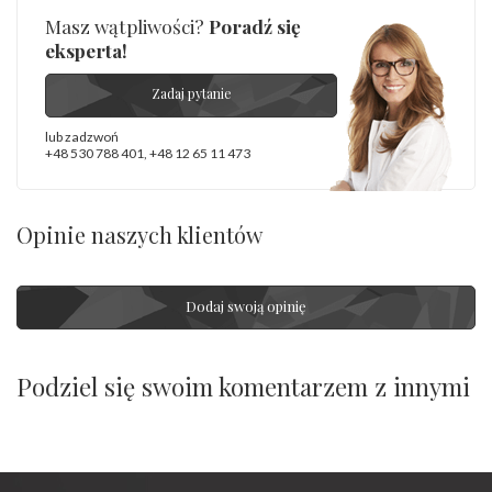
Masz wątpliwości?
Poradź się
eksperta!
Zadaj pytanie
lub zadzwoń
+48 530 788 401
,
+48 12 65 11 473
Opinie naszych klientów
Dodaj swoją opinię
Podziel się swoim komentarzem z innymi