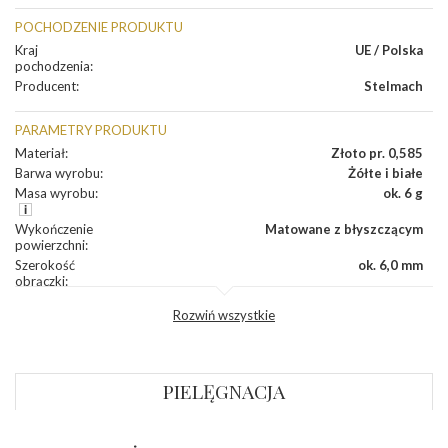
POCHODZENIE PRODUKTU
Kraj
UE / Polska
pochodzenia
:
Producent
:
Stelmach
PARAMETRY PRODUKTU
Materiał
:
Złoto pr. 0,585
Barwa wyrobu
:
Żółte i białe
Masa wyrobu
:
ok. 6 g
Wykończenie
Matowane z błyszczącym
powierzchni
:
Szerokość
ok. 6,0 mm
obrączki
:
Profil
Fantazyjny
Rozwiń wszystkie
zewnętrzny
obrączki
:
Profil
Płaski
wewnętrzny
obrączki
:
PIELĘGNACJA
Wysokość
ok. 1,1 mm
profilu obrączki
: