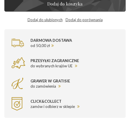
Dodaj do koszyka
Dodaj do ulubionych
Dodaj do porównania
DARMOWA DOSTAWA
od 50,00 zł
PRZESYŁKI ZAGRANICZNE
do wybranych krajów UE
GRAWER W GRATISIE
do zamówienia
CLICK&COLLECT
zamów i odbierz w sklepie