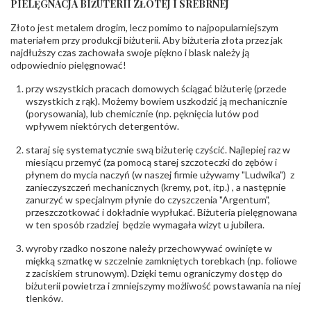
PIELĘGNACJA BIŻUTERII ZŁOTEJ I SREBRNEJ
INNE PARAMETRY
Złoto jest metalem drogim, lecz pomimo to najpopularniejszym
Producent
PZ Stelmach Sp. z o.o. ul. Północna 22 45-805
odpowiedzialny
:
Opole; NIP 7542889545; Tel. +48 77 54 90 100;
materiałem przy produkcji biżuterii. Aby biżuteria złota przez jak
biuro@stelmach.pl
najdłuższy czas zachowała swoje piękno i blask należy ją
Bezpieczeństwo
Nie nadaje się dla dzieci w wieku poniżej 3 lat
odpowiednio pielęgnować!
- rodzaj
,
Elementy w wyrobie wykonane z białego złota
ostrzeżenia
:
zawierają nikiel
przy wszystkich pracach domowych ściągać biżuterię (przede
wszystkich z rąk). Możemy bowiem uszkodzić ją mechanicznie
(porysowania), lub chemicznie (np. pęknięcia lutów pod
wpływem niektórych detergentów.
staraj się systematycznie swą biżuterię czyścić. Najlepiej raz w
miesiącu przemyć (za pomocą starej szczoteczki do zębów i
płynem do mycia naczyń (w naszej firmie używamy "Ludwika") z
zanieczyszczeń mechanicznych (kremy, pot, itp.) , a następnie
zanurzyć w specjalnym płynie do czyszczenia "Argentum",
przeszczotkować i dokładnie wypłukać. Biżuteria pielęgnowana
w ten sposób rzadziej będzie wymagała wizyt u jubilera.
wyroby rzadko noszone należy przechowywać owinięte w
miękką szmatkę w szczelnie zamkniętych torebkach (np. foliowe
z zaciskiem strunowym). Dzięki temu ograniczymy dostęp do
biżuterii powietrza i zmniejszymy możliwość powstawania na niej
tlenków.