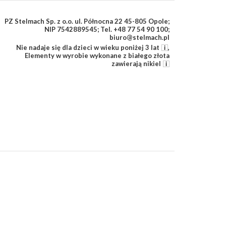
PZ Stelmach Sp. z o.o. ul. Północna 22 45-805 Opole;
NIP 7542889545; Tel. +48 77 54 90 100;
biuro@stelmach.pl
Nie nadaje się dla dzieci w wieku poniżej 3 lat
,
Elementy w wyrobie wykonane z białego złota
zawierają nikiel