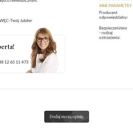
iejscu niewidocznym.
INNE PARAMETRY
Producent
odpowiedzialny
:
WĘC-Twój Jubiler
Bezpieczeństwo
- rodzaj
ostrzeżenia
:
erta!
48 12 65 11 473
Dodaj swoją opinię