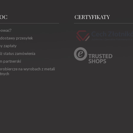
OC
CERTYFIKATY
pować?
 dostawy przesyłek
y zapłaty
ź status zamówienia
m partnerski
robiercze na wyrobach z metali
tnych