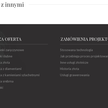
 z innymi
ZA OFERTA
ZAMÓWIENIA PROJEK
onki zaręczynowe
Stosowana technologia
ki ślubne
Jak przebiega proces projektowa
ia złota
Inne usługi złotnicze
ia z diamentami
Historia złota
ia z kamieniami szlachetnymi
Usługi grawerowania
ia srebrna
ki