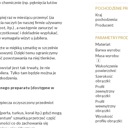
 chemicznie (np. pęknięcia lutów
POCHODZENIE P
Kraj
epiej raz w miesiącu przemyć (za
pochodzenia
:
ia naczyń (w naszej firmie używamy
Producent
:
t, itp.) , a następnie zanurzyć w
zczotkować i dokładnie wypłukać.
 wymagała wizyt u jubilera.
PARAMETRY PRO
Materiał
:
te w miękką szmatkę w szczelnie
Barwa wyrobu
:
unowym). Dzięki temu ograniczymy
Masa wyrobu
:
ść powstawania na niej tlenków.
Wykończenie
owstał jest tak trwały, że nie
powierzchni
:
bilera. Tylko tam będzie można je
Szerokość
zkodzenia.
obrączki
:
Profil
sanego preparatu (dostępne w
zewnętrzny
obrączki
:
Profil
bezpiecza oczyszczony przedmiot
wewnętrzny
obrączki
:
erła, turkus, koral itp.) gdyż mogą
Wysokość
ntum" szmatką przetrzeć część
profilu obrączki
:
ności co do zachowania się