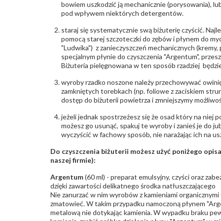
bowiem uszkodzić ją mechanicznie (porysowania), lub
pod wpływem niektórych detergentów.
staraj się systematycznie swą biżuterię czyścić. Najl
pomocą starej szczoteczki do zębów i płynem do myc
"Ludwika") z zanieczyszczeń mechanicznych (kremy, po
specjalnym płynie do czyszczenia "Argentum", przes
Biżuteria pielęgnowana w ten sposób rzadziej będzie
wyroby rzadko noszone należy przechowywać owinię
zamkniętych torebkach (np. foliowe z zaciskiem str
dostęp do biżuterii powietrza i zmniejszymy możliwo
jeżeli jednak spostrzeżesz się że osad który na niej p
możesz go usunąć, spakuj te wyroby i zanieś je do ju
wyczyścić w fachowy sposób, nie narażając ich na us
Do czyszczenia biżuterii możesz użyć poniżego opi
naszej firmie):
Argentum
(60 ml) - preparat emulsyjny, czyści oraz za
dzięki zawartości delikatnego środka natłuszczającego
Nie zanurzać w nim wyrobów z kamieniami organicznymi (p
zmatowieć. W takim przypadku namoczoną płynem "Arge
metalową nie dotykając kamienia. W wypadku braku pew