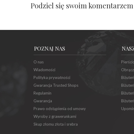
Podziel się swoim komentarzem
POZNAJ NAS
NAS
O nas
Pierści
Wiadomości
Obrącz
Polityka prywatności
Biżuter
Gwarancja Trusted Shops
Biżuter
Regulamin
Biżuter
Gwarancja
Biżuter
Prawo odstąpienia od umowy
Upomin
Wyroby z grawerunkami
Skup złomu złota i srebra