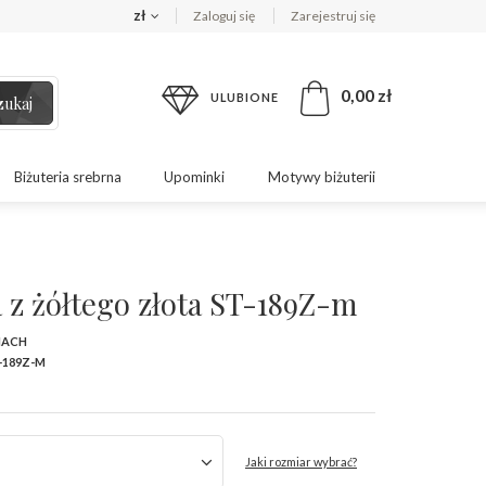
zł
Zaloguj się
Zarejestruj się
0,00 zł
ULUBIONE
zukaj
Biżuteria srebrna
Upominki
Motywy biżuterii
 z żółtego złota ST-189Z-m
MACH
-189Z-M
Jaki rozmiar wybrać?