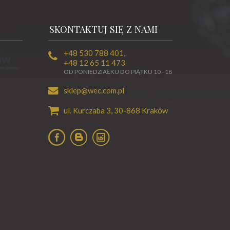
SKONTAKTUJ SIĘ Z NAMI
+48 530 788 401
,
+48 12 65 11 473
OD PONIEDZIAŁKU DO PIĄTKU 10 - 18
sklep@wec.com.pl
ul. Kurczaba 3,
30-868
Kraków