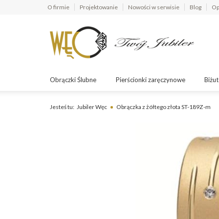
O firmie
Projektowanie
Nowości w serwisie
Blog
Op
Obrączki Ślubne
Pierścionki zaręczynowe
Biżut
Jesteś tu:
Jubiler Węc
Obrączka z żółtego złota ST-189Z-m