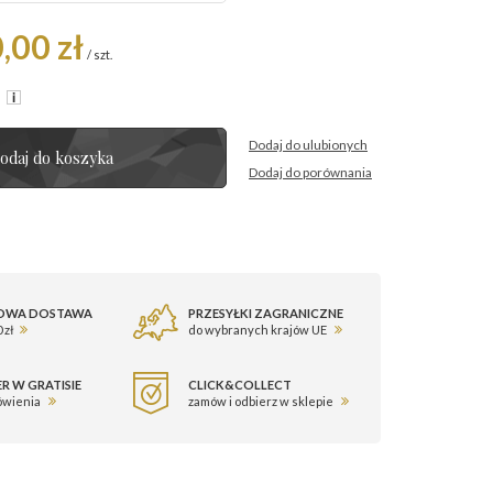
,00 zł
/
szt.
R
Dodaj do ulubionych
odaj do koszyka
Dodaj do porównania
OWA DOSTAWA
PRZESYŁKI ZAGRANICZNE
 zł
do wybranych krajów UE
R W GRATISIE
CLICK&COLLECT
ówienia
zamów i odbierz w sklepie