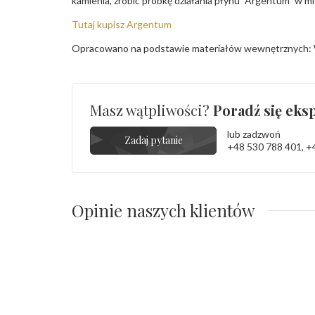
kamienia, zrobić próbkę działania płynu "Argentum" w m
Tutaj kupisz Argentum
Opracowano na podstawie materiałów wewnętrznych: 
Masz wątpliwości?
Poradź się eksp
lub zadzwoń
Zadaj pytanie
+48 530 788 401
,
+
Opinie naszych klientów