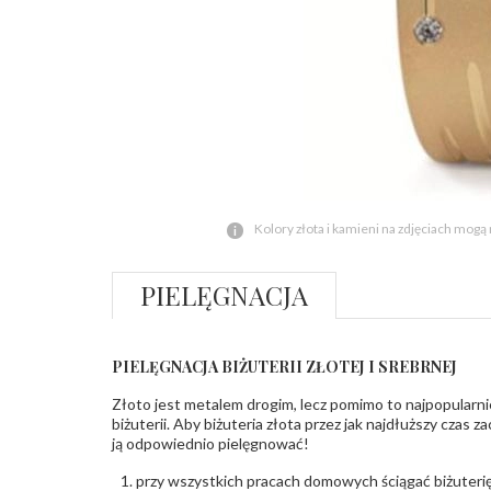
Kolory złota i kamieni na zdjęciach mogą
PIELĘGNACJA
PIELĘGNACJA BIŻUTERII ZŁOTEJ I SREBRNEJ
Złoto jest metalem drogim, lecz pomimo to najpopularni
biżuterii. Aby biżuteria złota przez jak najdłuższy czas 
ją odpowiednio pielęgnować!
przy wszystkich pracach domowych ściągać biżuterię