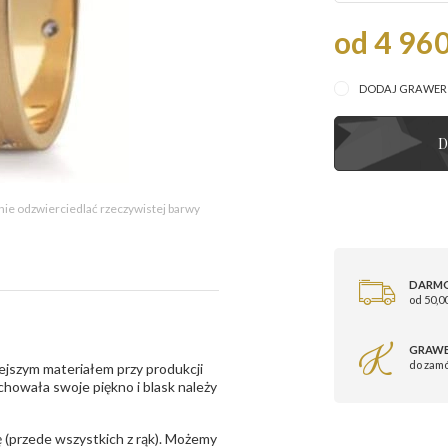
od 4 960
DODAJ GRAWE
D
 nie odzwierciedlać rzeczywistej barwy
DARM
od 50,00
GRAWE
do zam
ejszym materiałem przy produkcji
zachowała swoje piękno i blask należy
 (przede wszystkich z rąk). Możemy