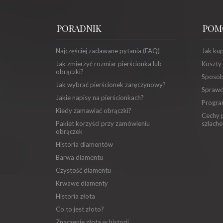
PORADNIK
POM
Najczęściej zadawane pytania (FAQ)
Jak ku
Jak zmierzyć rozmiar pierścionka lub
Koszty
obrączki?
Sposob
Jak wybrać pierścionek zaręczynowy?
Sprawd
Jakie napisy na pierścionkach?
Progra
Kiedy zamawiać obrączki?
Cechy p
Pakiet korzyści przy zamówieniu
szlache
obrączek
Historia diamentów
Barwa diamentu
Czystość diamentu
Krwawe diamenty
Historia złota
Co to jest złoto?
Znaczenie złota w historii