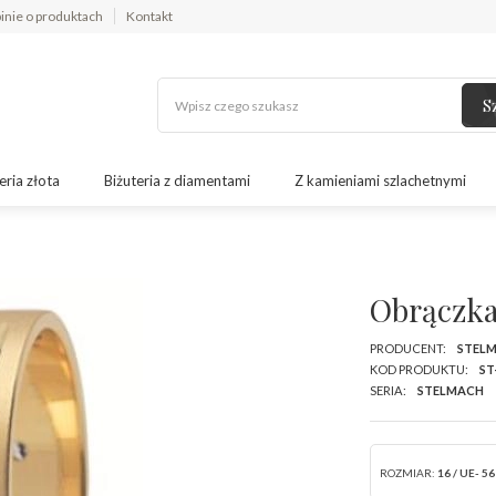
inie o produktach
Kontakt
S
eria złota
Biżuteria z diamentami
Z kamieniami szlachetnymi
Obrączka
PRODUCENT:
STEL
KOD PRODUKTU:
ST
SERIA:
STELMACH
ROZMIAR:
16 / UE- 56