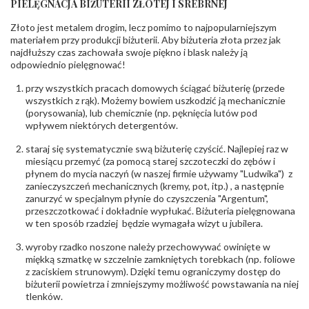
PIELĘGNACJA BIŻUTERII ZŁOTEJ I SREBRNEJ
KAMIENIE
Złoto jest metalem drogim, lecz pomimo to najpopularniejszym
Rodzaje
Cyrkonia
kamieni
:
materiałem przy produkcji biżuterii. Aby biżuteria złota przez jak
najdłuższy czas zachowała swoje piękno i blask należy ją
Liczba kamieni
:
Cyrkonia - 8 szt.
odpowiednio pielęgnować!
Szlif kamieni
:
Fasetowy okrągła
Masa kamieni
ok. 0.064 ct.
przy wszystkich pracach domowych ściągać biżuterię (przede
(łącznie)
:
wszystkich z rąk). Możemy bowiem uszkodzić ją mechanicznie
(porysowania), lub chemicznie (np. pęknięcia lutów pod
INNE PARAMETRY
wpływem niektórych detergentów.
Producent
PZ Stelmach Sp. z o.o. ul. Północna 22 45-805
odpowiedzialny
staraj się systematycznie swą biżuterię czyścić. Najlepiej raz w
:
Opole; NIP 7542889545; Tel. +48 77 54 90 100;
biuro@stelmach.pl
miesiącu przemyć (za pomocą starej szczoteczki do zębów i
Bezpieczeństwo
płynem do mycia naczyń (w naszej firmie używamy "Ludwika") z
Nie nadaje się dla dzieci w wieku poniżej 3 lat
- rodzaj
,
Elementy w wyrobie wykonane z białego złota
zanieczyszczeń mechanicznych (kremy, pot, itp.) , a następnie
ostrzeżenia
:
zawierają nikiel
zanurzyć w specjalnym płynie do czyszczenia "Argentum",
przeszczotkować i dokładnie wypłukać. Biżuteria pielęgnowana
w ten sposób rzadziej będzie wymagała wizyt u jubilera.
wyroby rzadko noszone należy przechowywać owinięte w
miękką szmatkę w szczelnie zamkniętych torebkach (np. foliowe
z zaciskiem strunowym). Dzięki temu ograniczymy dostęp do
biżuterii powietrza i zmniejszymy możliwość powstawania na niej
tlenków.