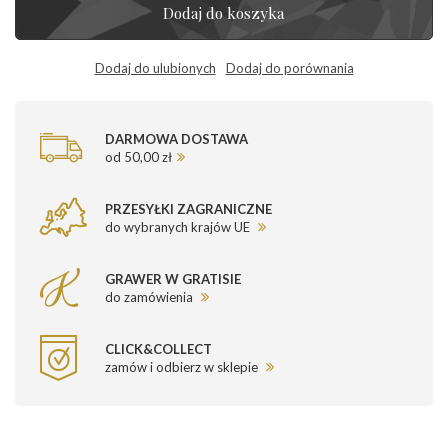
Dodaj do koszyka
Dodaj do ulubionych
Dodaj do porównania
DARMOWA DOSTAWA
od 50,00 zł
PRZESYŁKI ZAGRANICZNE
do wybranych krajów UE
GRAWER W GRATISIE
do zamówienia
CLICK&COLLECT
zamów i odbierz w sklepie