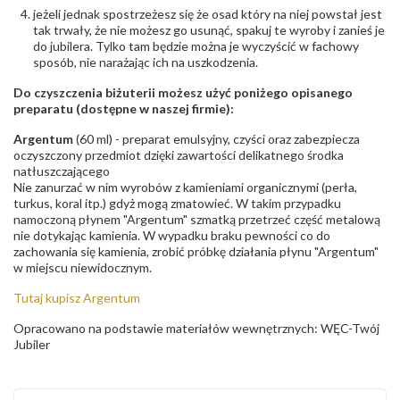
jeżeli jednak spostrzeżesz się że osad który na niej powstał jest
tak trwały, że nie możesz go usunąć, spakuj te wyroby i zanieś je
do jubilera. Tylko tam będzie można je wyczyścić w fachowy
sposób, nie narażając ich na uszkodzenia.
Do czyszczenia biżuterii możesz użyć poniżego opisanego
preparatu (dostępne w naszej firmie):
Argentum
(60 ml) - preparat emulsyjny, czyści oraz zabezpiecza
oczyszczony przedmiot dzięki zawartości delikatnego środka
natłuszczającego
Nie zanurzać w nim wyrobów z kamieniami organicznymi (perła,
turkus, koral itp.) gdyż mogą zmatowieć. W takim przypadku
namoczoną płynem "Argentum" szmatką przetrzeć część metalową
nie dotykając kamienia. W wypadku braku pewności co do
zachowania się kamienia, zrobić próbkę działania płynu "Argentum"
w miejscu niewidocznym.
Tutaj kupisz Argentum
Opracowano na podstawie materiałów wewnętrznych: WĘC-Twój
Jubiler