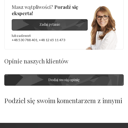
Masz wątpliwości?
Poradź się
eksperta!
Zadaj pytanie
lub zadzwoń
+48 530 788 401
,
+48 12 65 11 473
Opinie naszych klientów
Dodaj swoją opinię
Podziel się swoim komentarzem z innymi