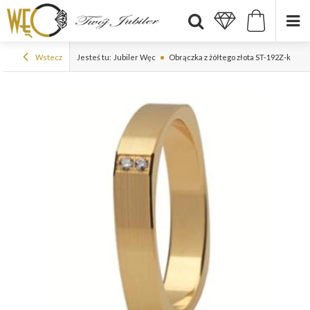
Wstecz
Jesteś tu:
Jubiler Węc
Obrączka z żółtego złota ST-192Z-k