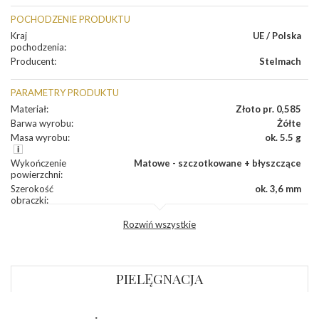
POCHODZENIE PRODUKTU
Kraj
UE / Polska
pochodzenia
:
Producent
:
Stelmach
PARAMETRY PRODUKTU
Materiał
:
Złoto pr. 0,585
Barwa wyrobu
:
Żółte
Masa wyrobu
:
ok. 5.5 g
Wykończenie
Matowe - szczotkowane + błyszczące
powierzchni
:
Szerokość
ok. 3,6 mm
obrączki
:
Profil
Fantazyjny
Rozwiń wszystkie
zewnętrzny
obrączki
:
Profil
Płaski
wewnętrzny
obrączki
:
PIELĘGNACJA
Wysokość
ok. 1,2 mm
profilu obrączki
: