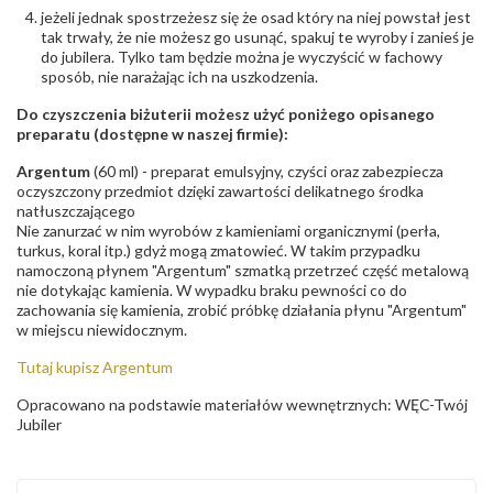
jeżeli jednak spostrzeżesz się że osad który na niej powstał jest
tak trwały, że nie możesz go usunąć, spakuj te wyroby i zanieś je
do jubilera. Tylko tam będzie można je wyczyścić w fachowy
sposób, nie narażając ich na uszkodzenia.
Do czyszczenia biżuterii możesz użyć poniżego opisanego
preparatu (dostępne w naszej firmie):
Argentum
(60 ml) - preparat emulsyjny, czyści oraz zabezpiecza
oczyszczony przedmiot dzięki zawartości delikatnego środka
natłuszczającego
Nie zanurzać w nim wyrobów z kamieniami organicznymi (perła,
turkus, koral itp.) gdyż mogą zmatowieć. W takim przypadku
namoczoną płynem "Argentum" szmatką przetrzeć część metalową
nie dotykając kamienia. W wypadku braku pewności co do
zachowania się kamienia, zrobić próbkę działania płynu "Argentum"
w miejscu niewidocznym.
Tutaj kupisz Argentum
Opracowano na podstawie materiałów wewnętrznych: WĘC-Twój
Jubiler