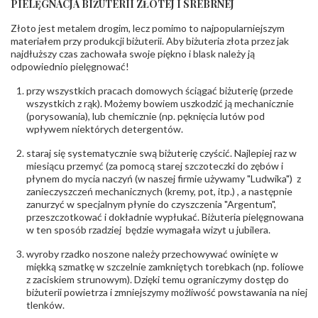
PIELĘGNACJA BIŻUTERII ZŁOTEJ I SREBRNEJ
INNE PARAMETRY
Złoto jest metalem drogim, lecz pomimo to najpopularniejszym
Producent
PZ Stelmach Sp. z o.o. ul. Północna 22 45-805
odpowiedzialny
:
Opole; NIP 7542889545; Tel. +48 77 54 90 100;
materiałem przy produkcji biżuterii. Aby biżuteria złota przez jak
biuro@stelmach.pl
najdłuższy czas zachowała swoje piękno i blask należy ją
Bezpieczeństwo
Nie nadaje się dla dzieci w wieku poniżej 3 lat
odpowiednio pielęgnować!
- rodzaj
,
Elementy w wyrobie wykonane z białego złota
ostrzeżenia
:
zawierają nikiel
przy wszystkich pracach domowych ściągać biżuterię (przede
wszystkich z rąk). Możemy bowiem uszkodzić ją mechanicznie
(porysowania), lub chemicznie (np. pęknięcia lutów pod
wpływem niektórych detergentów.
staraj się systematycznie swą biżuterię czyścić. Najlepiej raz w
miesiącu przemyć (za pomocą starej szczoteczki do zębów i
płynem do mycia naczyń (w naszej firmie używamy "Ludwika") z
zanieczyszczeń mechanicznych (kremy, pot, itp.) , a następnie
zanurzyć w specjalnym płynie do czyszczenia "Argentum",
przeszczotkować i dokładnie wypłukać. Biżuteria pielęgnowana
w ten sposób rzadziej będzie wymagała wizyt u jubilera.
wyroby rzadko noszone należy przechowywać owinięte w
miękką szmatkę w szczelnie zamkniętych torebkach (np. foliowe
z zaciskiem strunowym). Dzięki temu ograniczymy dostęp do
biżuterii powietrza i zmniejszymy możliwość powstawania na niej
tlenków.