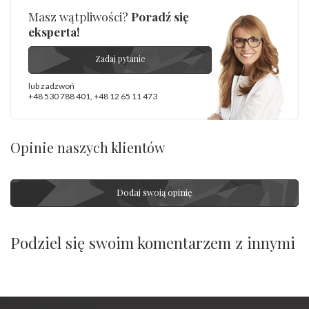
Masz wątpliwości?
Poradź się
eksperta!
Zadaj pytanie
lub zadzwoń
+48 530 788 401
,
+48 12 65 11 473
Opinie naszych klientów
Dodaj swoją opinię
Podziel się swoim komentarzem z innymi