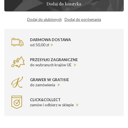
Dodaj do koszyka
Dodaj do ulubionych
Dodaj do porównania
DARMOWA DOSTAWA
od 50,00 zł
PRZESYŁKI ZAGRANICZNE
do wybranych krajów UE
GRAWER W GRATISIE
do zamówienia
CLICK&COLLECT
zamów i odbierz w sklepie