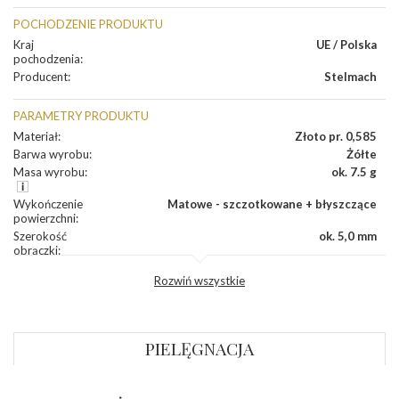
POCHODZENIE PRODUKTU
Kraj
UE / Polska
pochodzenia
:
Producent
:
Stelmach
PARAMETRY PRODUKTU
Materiał
:
Złoto pr. 0,585
Barwa wyrobu
:
Żółte
Masa wyrobu
:
ok. 7.5 g
Wykończenie
Matowe - szczotkowane + błyszczące
powierzchni
:
Szerokość
ok. 5,0 mm
obrączki
:
Profil
Fantazyjny
Rozwiń wszystkie
zewnętrzny
obrączki
:
Profil
Płaski
wewnętrzny
obrączki
:
PIELĘGNACJA
Wysokość
ok. 1,3 mm
profilu obrączki
: