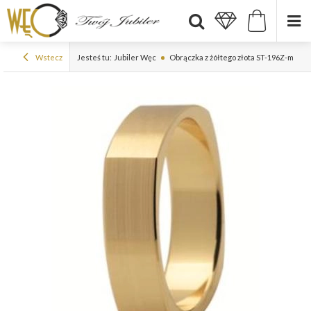
Wstecz
Jesteś tu:
Jubiler Węc
Obrączka z żółtego złota ST-196Z-m