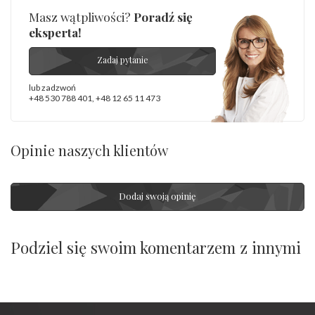
Masz wątpliwości?
Poradź się
eksperta!
Zadaj pytanie
lub zadzwoń
+48 530 788 401
,
+48 12 65 11 473
Opinie naszych klientów
Dodaj swoją opinię
Podziel się swoim komentarzem z innymi