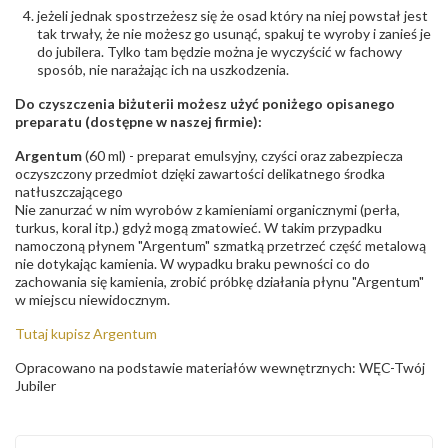
jeżeli jednak spostrzeżesz się że osad który na niej powstał jest
tak trwały, że nie możesz go usunąć, spakuj te wyroby i zanieś je
do jubilera. Tylko tam będzie można je wyczyścić w fachowy
sposób, nie narażając ich na uszkodzenia.
Do czyszczenia biżuterii możesz użyć poniżego opisanego
preparatu (dostępne w naszej firmie):
Argentum
(60 ml) - preparat emulsyjny, czyści oraz zabezpiecza
oczyszczony przedmiot dzięki zawartości delikatnego środka
natłuszczającego
Nie zanurzać w nim wyrobów z kamieniami organicznymi (perła,
turkus, koral itp.) gdyż mogą zmatowieć. W takim przypadku
namoczoną płynem "Argentum" szmatką przetrzeć część metalową
nie dotykając kamienia. W wypadku braku pewności co do
zachowania się kamienia, zrobić próbkę działania płynu "Argentum"
w miejscu niewidocznym.
Tutaj kupisz Argentum
Opracowano na podstawie materiałów wewnętrznych: WĘC-Twój
Jubiler