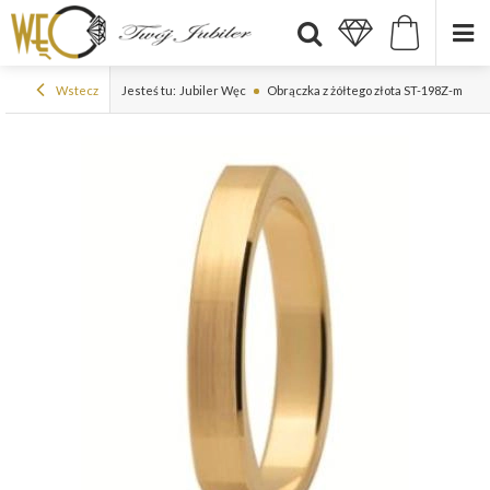
Wstecz
Jesteś tu:
Jubiler Węc
Obrączka z żółtego złota ST-198Z-m