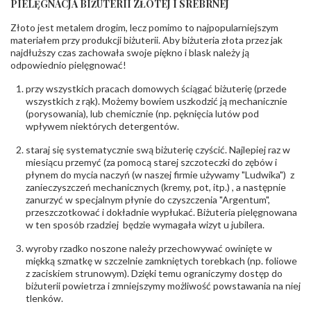
PIELĘGNACJA BIŻUTERII ZŁOTEJ I SREBRNEJ
INNE PARAMETRY
Złoto jest metalem drogim, lecz pomimo to najpopularniejszym
Producent
PZ Stelmach Sp. z o.o. ul. Północna 22 45-805
odpowiedzialny
:
Opole; NIP 7542889545; Tel. +48 77 54 90 100;
materiałem przy produkcji biżuterii. Aby biżuteria złota przez jak
biuro@stelmach.pl
najdłuższy czas zachowała swoje piękno i blask należy ją
Bezpieczeństwo
Nie nadaje się dla dzieci w wieku poniżej 3 lat
odpowiednio pielęgnować!
- rodzaj
,
Elementy w wyrobie wykonane z białego złota
ostrzeżenia
:
zawierają nikiel
przy wszystkich pracach domowych ściągać biżuterię (przede
wszystkich z rąk). Możemy bowiem uszkodzić ją mechanicznie
(porysowania), lub chemicznie (np. pęknięcia lutów pod
wpływem niektórych detergentów.
staraj się systematycznie swą biżuterię czyścić. Najlepiej raz w
miesiącu przemyć (za pomocą starej szczoteczki do zębów i
płynem do mycia naczyń (w naszej firmie używamy "Ludwika") z
zanieczyszczeń mechanicznych (kremy, pot, itp.) , a następnie
zanurzyć w specjalnym płynie do czyszczenia "Argentum",
przeszczotkować i dokładnie wypłukać. Biżuteria pielęgnowana
w ten sposób rzadziej będzie wymagała wizyt u jubilera.
wyroby rzadko noszone należy przechowywać owinięte w
miękką szmatkę w szczelnie zamkniętych torebkach (np. foliowe
z zaciskiem strunowym). Dzięki temu ograniczymy dostęp do
biżuterii powietrza i zmniejszymy możliwość powstawania na niej
tlenków.