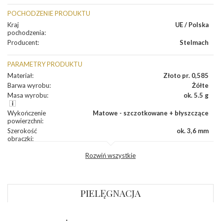
POCHODZENIE PRODUKTU
Kraj
UE / Polska
pochodzenia
:
Producent
:
Stelmach
PARAMETRY PRODUKTU
Materiał
:
Złoto pr. 0,585
Barwa wyrobu
:
Żółte
Masa wyrobu
:
ok. 5.5 g
Wykończenie
Matowe - szczotkowane + błyszczące
powierzchni
:
Szerokość
ok. 3,6 mm
obrączki
:
Profil
Fantazyjny
Rozwiń wszystkie
zewnętrzny
obrączki
:
Profil
Płaski
wewnętrzny
obrączki
:
PIELĘGNACJA
Wysokość
ok. 1,3 mm
profilu obrączki
: