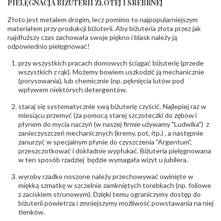
PIELĘGNACJA BIŻUTERII ZŁOTEJ I SREBRNEJ
INNE PARAMETRY
Złoto jest metalem drogim, lecz pomimo to najpopularniejszym
Producent
PZ Stelmach Sp. z o.o. ul. Północna 22 45-805
odpowiedzialny
:
Opole; NIP 7542889545; Tel. +48 77 54 90 100;
materiałem przy produkcji biżuterii. Aby biżuteria złota przez jak
biuro@stelmach.pl
najdłuższy czas zachowała swoje piękno i blask należy ją
Bezpieczeństwo
Nie nadaje się dla dzieci w wieku poniżej 3 lat
odpowiednio pielęgnować!
- rodzaj
,
Elementy w wyrobie wykonane z białego złota
ostrzeżenia
:
zawierają nikiel
przy wszystkich pracach domowych ściągać biżuterię (przede
wszystkich z rąk). Możemy bowiem uszkodzić ją mechanicznie
(porysowania), lub chemicznie (np. pęknięcia lutów pod
wpływem niektórych detergentów.
staraj się systematycznie swą biżuterię czyścić. Najlepiej raz w
miesiącu przemyć (za pomocą starej szczoteczki do zębów i
płynem do mycia naczyń (w naszej firmie używamy "Ludwika") z
zanieczyszczeń mechanicznych (kremy, pot, itp.) , a następnie
zanurzyć w specjalnym płynie do czyszczenia "Argentum",
przeszczotkować i dokładnie wypłukać. Biżuteria pielęgnowana
w ten sposób rzadziej będzie wymagała wizyt u jubilera.
wyroby rzadko noszone należy przechowywać owinięte w
miękką szmatkę w szczelnie zamkniętych torebkach (np. foliowe
z zaciskiem strunowym). Dzięki temu ograniczymy dostęp do
biżuterii powietrza i zmniejszymy możliwość powstawania na niej
tlenków.