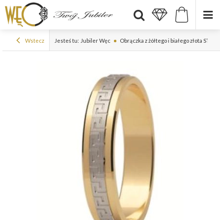
Wstecz
Jesteś tu:
Jubiler Węc
Obrączka z żółtego i białego złota ST-20