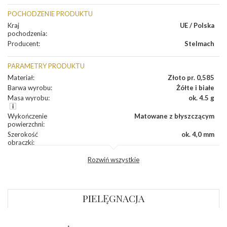
POCHODZENIE PRODUKTU
Kraj
UE / Polska
pochodzenia
:
Producent
:
Stelmach
PARAMETRY PRODUKTU
Materiał
:
Złoto pr. 0,585
Barwa wyrobu
:
Żółte i białe
Masa wyrobu
:
ok. 4.5 g
Wykończenie
Matowane z błyszczącym
powierzchni
:
Szerokość
ok. 4,0 mm
obrączki
:
Profil
Płaski
Rozwiń wszystkie
zewnętrzny
obrączki
:
Profil
Płaski
wewnętrzny
obrączki
:
PIELĘGNACJA
Wysokość
ok. 1,1 mm
profilu obrączki
: