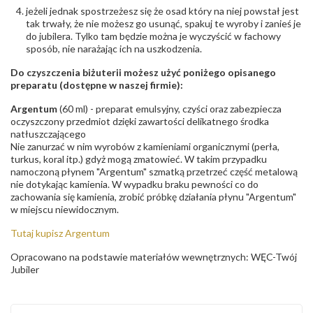
jeżeli jednak spostrzeżesz się że osad który na niej powstał jest
tak trwały, że nie możesz go usunąć, spakuj te wyroby i zanieś je
do jubilera. Tylko tam będzie można je wyczyścić w fachowy
sposób, nie narażając ich na uszkodzenia.
Do czyszczenia biżuterii możesz użyć poniżego opisanego
preparatu (dostępne w naszej firmie):
Argentum
(60 ml) - preparat emulsyjny, czyści oraz zabezpiecza
oczyszczony przedmiot dzięki zawartości delikatnego środka
natłuszczającego
Nie zanurzać w nim wyrobów z kamieniami organicznymi (perła,
turkus, koral itp.) gdyż mogą zmatowieć. W takim przypadku
namoczoną płynem "Argentum" szmatką przetrzeć część metalową
nie dotykając kamienia. W wypadku braku pewności co do
zachowania się kamienia, zrobić próbkę działania płynu "Argentum"
w miejscu niewidocznym.
Tutaj kupisz Argentum
Opracowano na podstawie materiałów wewnętrznych: WĘC-Twój
Jubiler