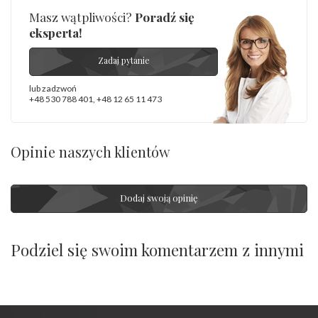
Masz wątpliwości?
Poradź się
eksperta!
Zadaj pytanie
lub zadzwoń
+48 530 788 401
,
+48 12 65 11 473
Opinie naszych klientów
Dodaj swoją opinię
Podziel się swoim komentarzem z innymi