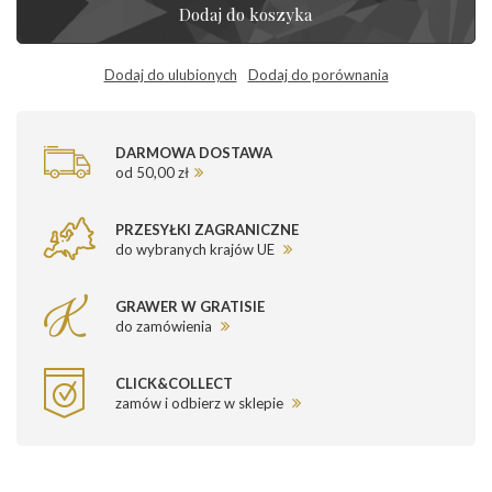
Dodaj do koszyka
Dodaj do ulubionych
Dodaj do porównania
DARMOWA DOSTAWA
od 50,00 zł
PRZESYŁKI ZAGRANICZNE
do wybranych krajów UE
GRAWER W GRATISIE
do zamówienia
CLICK&COLLECT
zamów i odbierz w sklepie