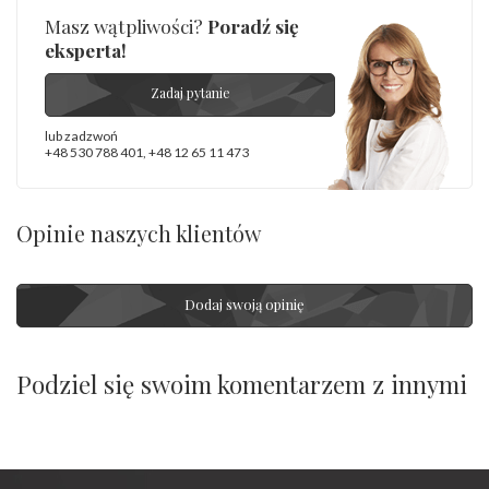
Masz wątpliwości?
Poradź się
eksperta!
Zadaj pytanie
lub zadzwoń
+48 530 788 401
,
+48 12 65 11 473
Opinie naszych klientów
Dodaj swoją opinię
Podziel się swoim komentarzem z innymi