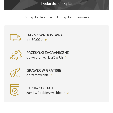
Dodaj do koszyka
Dodaj do ulubionych
Dodaj do porównania
DARMOWA DOSTAWA
od 50,00 zł
PRZESYŁKI ZAGRANICZNE
do wybranych krajów UE
GRAWER W GRATISIE
do zamówienia
CLICK&COLLECT
zamów i odbierz w sklepie