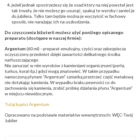
jeżeli jednak spostrzeżesz się że osad który na niej powstał jest
tak trwały, że nie możesz go usunąć, spakuj te wyroby i zanieś je
do jubilera. Tylko tam będzie można je wyczyścić w fachowy
sposób, nie narażając ich na uszkodzenia.
Do czyszczenia biżuterii możesz użyć poniżego opisanego
preparatu (dostępne w naszej firmie):
Argentum
(60 ml) - preparat emulsyjny, czyści oraz zabezpiecza
oczyszczony przedmiot dzięki zawartości delikatnego środka
natłuszczającego
Nie zanurzać w nim wyrobów z kamieniami organicznymi (perła,
turkus, koral itp.) gdyż mogą zmatowieć. W takim przypadku
namoczoną płynem "Argentum" szmatką przetrzeć część metalową
nie dotykając kamienia. W wypadku braku pewności co do
zachowania się kamienia, zrobić próbkę działania płynu "Argentum"
w miejscu niewidocznym.
Tutaj kupisz Argentum
Opracowano na podstawie materiałów wewnętrznych: WĘC-Twój
Jubiler