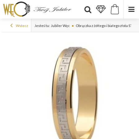
Wstecz
Jesteś tu:
Jubiler Węc
Obrączka z żółtego i białego złota ST-2