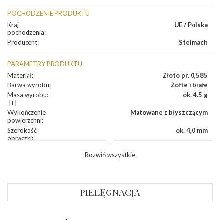
POCHODZENIE PRODUKTU
Kraj
UE / Polska
pochodzenia
:
Producent
:
Stelmach
PARAMETRY PRODUKTU
Materiał
:
Złoto pr. 0,585
Barwa wyrobu
:
Żółte i białe
Masa wyrobu
:
ok. 4.5 g
Wykończenie
Matowane z błyszczącym
powierzchni
:
Szerokość
ok. 4,0 mm
obrączki
:
Profil
Płaski
Rozwiń wszystkie
zewnętrzny
obrączki
:
Profil
Płaski
wewnętrzny
obrączki
:
PIELĘGNACJA
Wysokość
ok. 1,1 mm
profilu obrączki
: