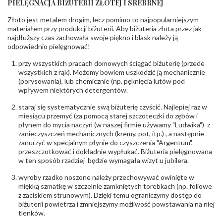
PIELĘGNACJA BIŻUTERII ZŁOTEJ I SREBRNEJ
INNE PARAMETRY
Złoto jest metalem drogim, lecz pomimo to najpopularniejszym
Producent
PZ Stelmach Sp. z o.o. ul. Północna 22 45-805
odpowiedzialny
:
Opole; NIP 7542889545; Tel. +48 77 54 90 100;
materiałem przy produkcji biżuterii. Aby biżuteria złota przez jak
biuro@stelmach.pl
najdłuższy czas zachowała swoje piękno i blask należy ją
Bezpieczeństwo
Nie nadaje się dla dzieci w wieku poniżej 3 lat
odpowiednio pielęgnować!
- rodzaj
,
Elementy w wyrobie wykonane z białego złota
ostrzeżenia
:
zawierają nikiel
przy wszystkich pracach domowych ściągać biżuterię (przede
wszystkich z rąk). Możemy bowiem uszkodzić ją mechanicznie
(porysowania), lub chemicznie (np. pęknięcia lutów pod
wpływem niektórych detergentów.
staraj się systematycznie swą biżuterię czyścić. Najlepiej raz w
miesiącu przemyć (za pomocą starej szczoteczki do zębów i
płynem do mycia naczyń (w naszej firmie używamy "Ludwika") z
zanieczyszczeń mechanicznych (kremy, pot, itp.) , a następnie
zanurzyć w specjalnym płynie do czyszczenia "Argentum",
przeszczotkować i dokładnie wypłukać. Biżuteria pielęgnowana
w ten sposób rzadziej będzie wymagała wizyt u jubilera.
wyroby rzadko noszone należy przechowywać owinięte w
miękką szmatkę w szczelnie zamkniętych torebkach (np. foliowe
z zaciskiem strunowym). Dzięki temu ograniczymy dostęp do
biżuterii powietrza i zmniejszymy możliwość powstawania na niej
tlenków.