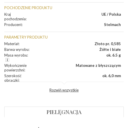
POCHODZENIE PRODUKTU
Kraj
UE / Polska
pochodzenia
:
Producent
:
Stelmach
PARAMETRY PRODUKTU
Materiał
:
Złoto pr. 0,585
Barwa wyrobu
:
Żółte i białe
Masa wyrobu
:
ok. 6.5 g
Wykończenie
Matowane z błyszczącym
powierzchni
:
Szerokość
ok. 6,0 mm
obrączki
:
Profil
Płaski
Rozwiń wszystkie
zewnętrzny
obrączki
:
Profil
Płaski
wewnętrzny
obrączki
:
PIELĘGNACJA
Wysokość
ok. 1,1 mm
profilu obrączki
: