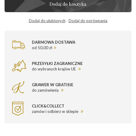
Dodaj do koszyka
Dodaj do ulubionych
Dodaj do porównania
DARMOWA DOSTAWA
od 50,00 zł
PRZESYŁKI ZAGRANICZNE
do wybranych krajów UE
GRAWER W GRATISIE
do zamówienia
CLICK&COLLECT
zamów i odbierz w sklepie