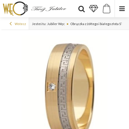
Wstecz
Jesteś tu:
Jubiler Węc
Obrączka z żółtego i białego złota ST-20