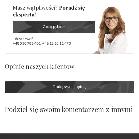
Masz wątpliwości?
Poradź się
eksperta!
Zadaj pytanie
lub zadzwoń
+48 530 788 401
,
+48 12 65 11 473
Opinie naszych klientów
Dodaj swoją opinię
Podziel się swoim komentarzem z innymi