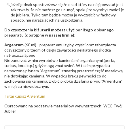
jeżeli jednak spostrzeżesz się że osad który na niej powstał jest
tak trwały, że nie możesz go usunąć, spakuj te wyroby i zanieś je
do jubilera. Tylko tam będzie można je wyczyścić w fachowy
sposób, nie narażając ich na uszkodzenia.
Do czyszczenia biżuterii możesz użyć poniżego opisanego
preparatu (dostępne w naszej firmie):
Argentum
(60 ml) - preparat emulsyjny, czyści oraz zabezpiecza
oczyszczony przedmiot dzięki zawartości delikatnego środka
natłuszczającego
Nie zanurzać w nim wyrobów z kamieniami organicznymi (perła,
turkus, koral itp.) gdyż mogą zmatowieć. W takim przypadku
namoczoną płynem "Argentum" szmatką przetrzeć część metalową
nie dotykając kamienia. W wypadku braku pewności co do
zachowania się kamienia, zrobić próbkę działania płynu "Argentum"
w miejscu niewidocznym.
Tutaj kupisz Argentum
Opracowano na podstawie materiałów wewnętrznych: WĘC-Twój
Jubiler