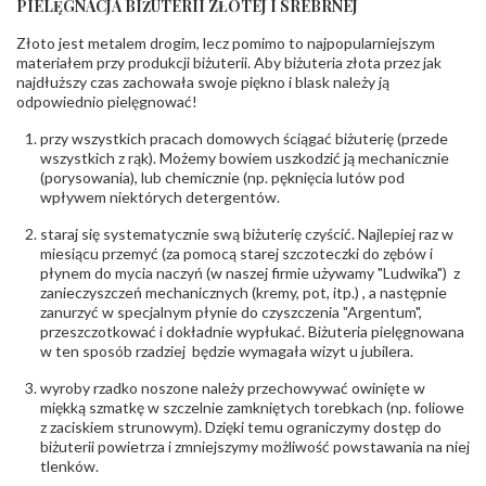
PIELĘGNACJA BIŻUTERII ZŁOTEJ I SREBRNEJ
KAMIENIE
Złoto jest metalem drogim, lecz pomimo to najpopularniejszym
Rodzaje
Cyrkonia
kamieni
:
materiałem przy produkcji biżuterii. Aby biżuteria złota przez jak
najdłuższy czas zachowała swoje piękno i blask należy ją
Liczba kamieni
:
Cyrkonia - 1 szt.
odpowiednio pielęgnować!
Szlif kamieni
:
Fasetowy okrągła
Masa kamieni
ok. 0.059 ct.
przy wszystkich pracach domowych ściągać biżuterię (przede
(łącznie)
:
wszystkich z rąk). Możemy bowiem uszkodzić ją mechanicznie
(porysowania), lub chemicznie (np. pęknięcia lutów pod
INNE PARAMETRY
wpływem niektórych detergentów.
Producent
PZ Stelmach Sp. z o.o. ul. Północna 22 45-805
odpowiedzialny
staraj się systematycznie swą biżuterię czyścić. Najlepiej raz w
:
Opole; NIP 7542889545; Tel. +48 77 54 90 100;
biuro@stelmach.pl
miesiącu przemyć (za pomocą starej szczoteczki do zębów i
Bezpieczeństwo
płynem do mycia naczyń (w naszej firmie używamy "Ludwika") z
Nie nadaje się dla dzieci w wieku poniżej 3 lat
- rodzaj
,
Elementy w wyrobie wykonane z białego złota
zanieczyszczeń mechanicznych (kremy, pot, itp.) , a następnie
ostrzeżenia
:
zawierają nikiel
zanurzyć w specjalnym płynie do czyszczenia "Argentum",
przeszczotkować i dokładnie wypłukać. Biżuteria pielęgnowana
w ten sposób rzadziej będzie wymagała wizyt u jubilera.
wyroby rzadko noszone należy przechowywać owinięte w
miękką szmatkę w szczelnie zamkniętych torebkach (np. foliowe
z zaciskiem strunowym). Dzięki temu ograniczymy dostęp do
biżuterii powietrza i zmniejszymy możliwość powstawania na niej
tlenków.