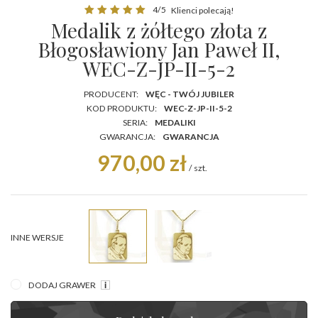
4/5
Klienci polecają!
Medalik z żółtego złota z
Błogosławiony Jan Paweł II,
WEC-Z-JP-II-5-2
PRODUCENT:
WĘC - TWÓJ JUBILER
KOD PRODUKTU:
WEC-Z-JP-II-5-2
SERIA:
MEDALIKI
GWARANCJA:
GWARANCJA
970,00 zł
/
szt.
INNE WERSJE
DODAJ GRAWER