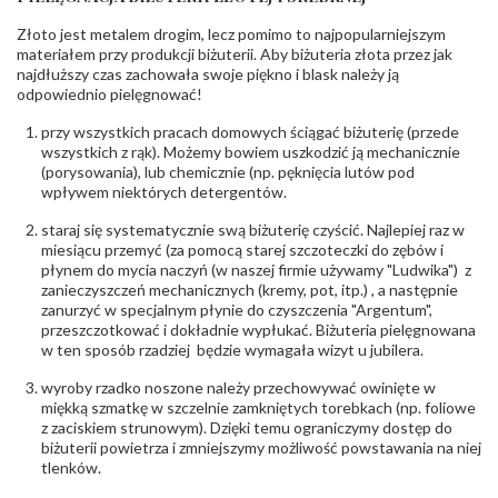
ostrzeżenia
:
zawierają nikiel
Złoto jest metalem drogim, lecz pomimo to najpopularniejszym
materiałem przy produkcji biżuterii. Aby biżuteria złota przez jak
najdłuższy czas zachowała swoje piękno i blask należy ją
odpowiednio pielęgnować!
przy wszystkich pracach domowych ściągać biżuterię (przede
wszystkich z rąk). Możemy bowiem uszkodzić ją mechanicznie
(porysowania), lub chemicznie (np. pęknięcia lutów pod
wpływem niektórych detergentów.
staraj się systematycznie swą biżuterię czyścić. Najlepiej raz w
miesiącu przemyć (za pomocą starej szczoteczki do zębów i
płynem do mycia naczyń (w naszej firmie używamy "Ludwika") z
zanieczyszczeń mechanicznych (kremy, pot, itp.) , a następnie
zanurzyć w specjalnym płynie do czyszczenia "Argentum",
przeszczotkować i dokładnie wypłukać. Biżuteria pielęgnowana
w ten sposób rzadziej będzie wymagała wizyt u jubilera.
wyroby rzadko noszone należy przechowywać owinięte w
miękką szmatkę w szczelnie zamkniętych torebkach (np. foliowe
z zaciskiem strunowym). Dzięki temu ograniczymy dostęp do
biżuterii powietrza i zmniejszymy możliwość powstawania na niej
tlenków.