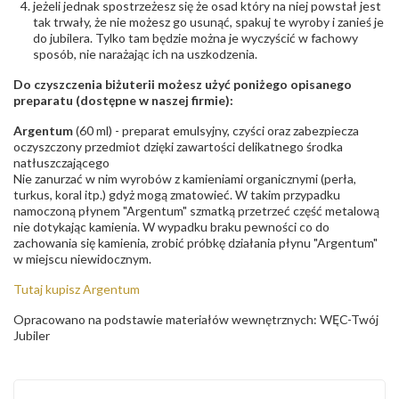
jeżeli jednak spostrzeżesz się że osad który na niej powstał jest
tak trwały, że nie możesz go usunąć, spakuj te wyroby i zanieś je
do jubilera. Tylko tam będzie można je wyczyścić w fachowy
sposób, nie narażając ich na uszkodzenia.
Do czyszczenia biżuterii możesz użyć poniżego opisanego
preparatu (dostępne w naszej firmie):
Argentum
(60 ml) - preparat emulsyjny, czyści oraz zabezpiecza
oczyszczony przedmiot dzięki zawartości delikatnego środka
natłuszczającego
Nie zanurzać w nim wyrobów z kamieniami organicznymi (perła,
turkus, koral itp.) gdyż mogą zmatowieć. W takim przypadku
namoczoną płynem "Argentum" szmatką przetrzeć część metalową
nie dotykając kamienia. W wypadku braku pewności co do
zachowania się kamienia, zrobić próbkę działania płynu "Argentum"
w miejscu niewidocznym.
Tutaj kupisz Argentum
Opracowano na podstawie materiałów wewnętrznych: WĘC-Twój
Jubiler