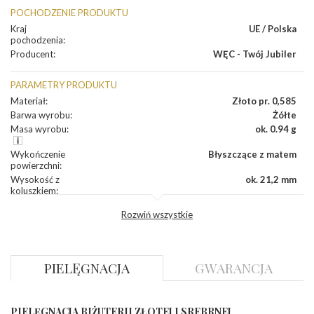
POCHODZENIE PRODUKTU
Kraj
UE / Polska
pochodzenia
:
Producent
:
WĘC - Twój Jubiler
PARAMETRY PRODUKTU
Materiał
:
Złoto pr. 0,585
Barwa wyrobu
:
Żółte
Masa wyrobu
:
ok. 0.94 g
Wykończenie
Błyszczące z matem
powierzchni
:
Wysokość z
ok. 21,2 mm
koluszkiem
:
Szerokość
:
ok. 10,0 mm
Rozwiń wszystkie
Grubość
:
ok. 0,5 mm
INNE PARAMETRY
PIELĘGNACJA
GWARANCJA
Producent
WĘC-Twój Jubiler S.C. Artur Węc, Małgorzata
odpowiedzialny
:
Suchan, ul. Kurczaba 3, 30-868 Kraków; NIP:
679-25-92-107; sklep@wec.com.pl
Bezpieczeństwo
Nie nadaje się dla dzieci w wieku poniżej 3 lat
PIELĘGNACJA BIŻUTERII ZŁOTEJ I SREBRNEJ
- rodzaj
,
Elementy w wyrobie wykonane z białego złota