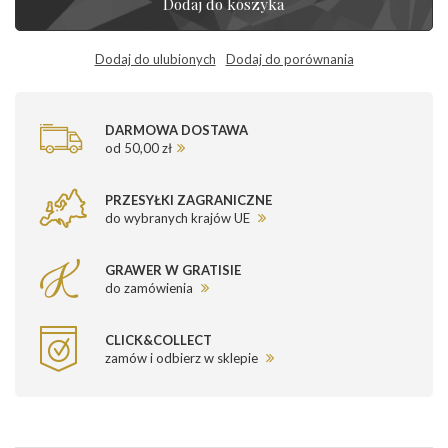
Dodaj do koszyka
Dodaj do ulubionych
Dodaj do porównania
DARMOWA DOSTAWA
od 50,00 zł
PRZESYŁKI ZAGRANICZNE
do wybranych krajów UE
GRAWER W GRATISIE
do zamówienia
CLICK&COLLECT
zamów i odbierz w sklepie