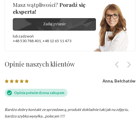
Masz wątpliwości?
Poradź się
eksperta!
Zadaj pytanie
lub zadzwoń
+48 530 788 401
,
+48 12 65 11 473
Opinie naszych klientów
Anna, Bełchatów
Opinia potwierdzona zakupem
Bardzo dobry kontakt ze sprzedawcą, produkt dokładnie taki jak na zdjęciu,
bardzo szybka wysyłka...polecam !!!!