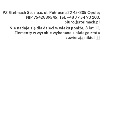
PZ Stelmach Sp. z o.o. ul. Północna 22 45-805 Opole;
NIP 7542889545; Tel. +48 77 54 90 100;
biuro@stelmach.pl
Nie nadaje się dla dzieci w wieku poniżej 3 lat
,
Elementy w wyrobie wykonane z białego złota
zawierają nikiel