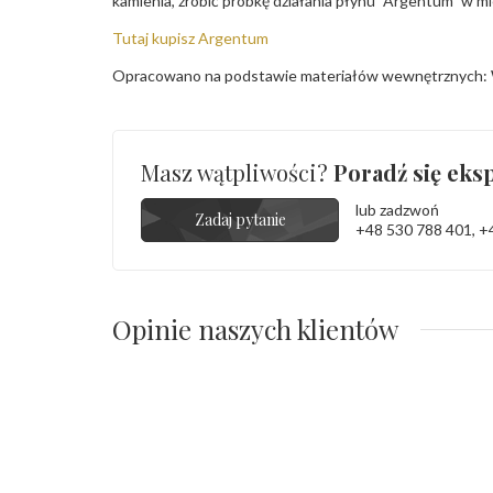
kamienia, zrobić próbkę działania płynu "Argentum" w m
Tutaj kupisz Argentum
Opracowano na podstawie materiałów wewnętrznych: 
Masz wątpliwości?
Poradź się eksp
lub zadzwoń
Zadaj pytanie
+48 530 788 401
,
+
Opinie naszych klientów