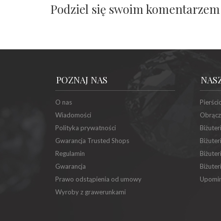
Podziel się swoim komentarzem
POZNAJ NAS
NAS
O nas
Pierści
Wiadomości
Obrącz
Polityka prywatności
Biżuter
Gwarancja Trusted Shops
Biżuter
Regulamin
Biżuter
Gwarancja
Biżuter
Prawo odstąpienia od umowy
Upomin
Wyroby z grawerunkami