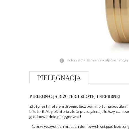
Kolory złota i kamieni na zdjęciach mogą
PIELĘGNACJA
PIELĘGNACJA BIŻUTERII ZŁOTEJ I SREBRNEJ
Złoto jest metalem drogim, lecz pomimo to najpopularni
biżuterii. Aby biżuteria złota przez jak najdłuższy czas 
ją odpowiednio pielęgnować!
przy wszystkich pracach domowych ściągać biżuterię