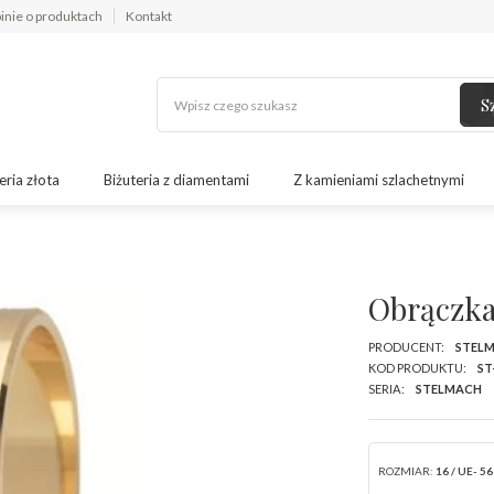
inie o produktach
Kontakt
S
eria złota
Biżuteria z diamentami
Z kamieniami szlachetnymi
Obrączka
PRODUCENT:
STEL
KOD PRODUKTU:
ST
SERIA:
STELMACH
ROZMIAR:
16 / UE- 56