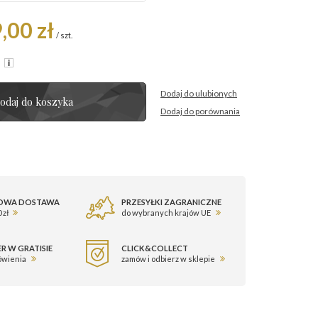
,00 zł
/
szt.
R
Dodaj do ulubionych
odaj do koszyka
Dodaj do porównania
OWA DOSTAWA
PRZESYŁKI ZAGRANICZNE
 zł
do wybranych krajów UE
R W GRATISIE
CLICK&COLLECT
ówienia
zamów i odbierz w sklepie