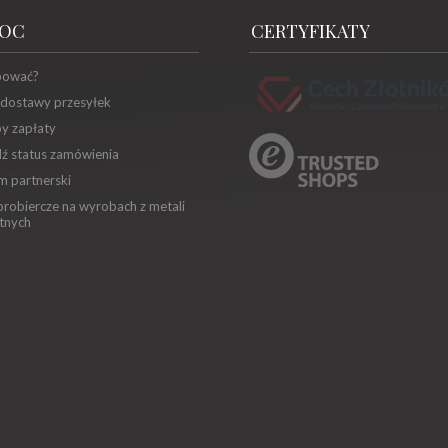
OC
CERTYFIKATY
pować?
 dostawy przesyłek
y zapłaty
ź status zamówienia
m partnerski
robiercze na wyrobach z metali
tnych