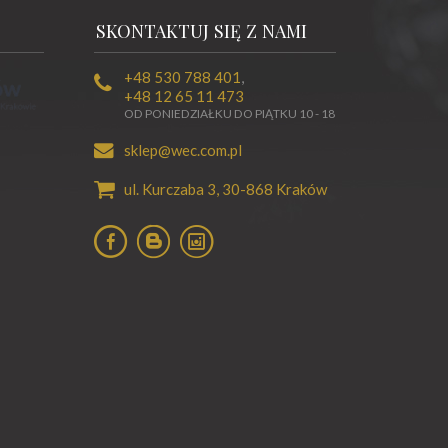
SKONTAKTUJ SIĘ Z NAMI
+48 530 788 401
,
+48 12 65 11 473
OD PONIEDZIAŁKU DO PIĄTKU 10 - 18
sklep@wec.com.pl
ul. Kurczaba 3,
30-868
Kraków