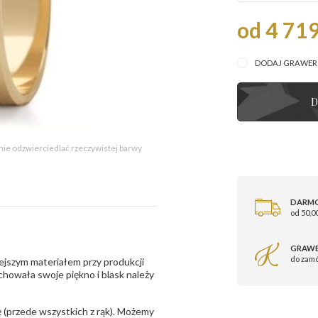
od 4 719
DODAJ GRAWE
D
 nie odzwierciedlać rzeczywistej barwy
DARM
od 50,00
GRAWE
do zam
ejszym materiałem przy produkcji
zachowała swoje piękno i blask należy
 (przede wszystkich z rąk). Możemy