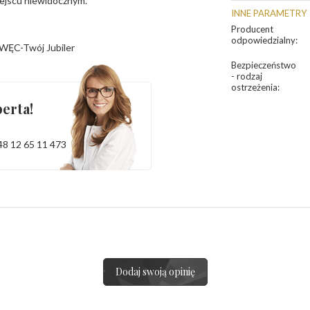
iejscu niewidocznym.
INNE PARAMETRY
Producent
odpowiedzialny
:
WĘC-Twój Jubiler
Bezpieczeństwo
- rodzaj
ostrzeżenia
:
erta!
48 12 65 11 473
Dodaj swoją opinię