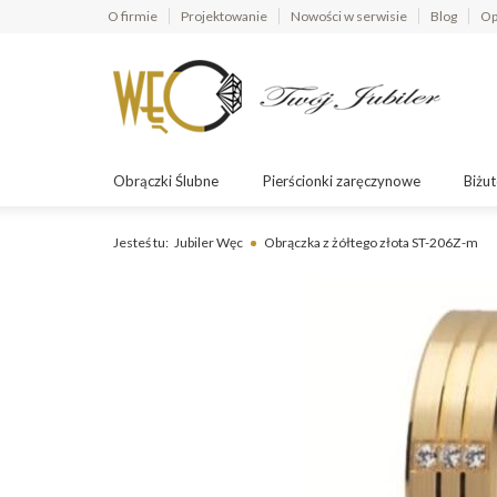
O firmie
Projektowanie
Nowości w serwisie
Blog
Op
Obrączki Ślubne
Pierścionki zaręczynowe
Biżut
Jesteś tu:
Jubiler Węc
Obrączka z żółtego złota ST-206Z-m