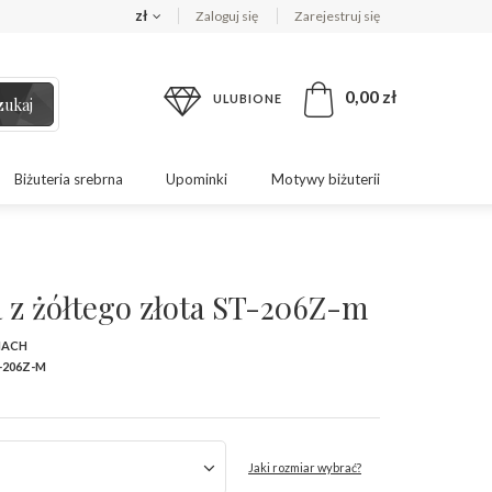
zł
Zaloguj się
Zarejestruj się
0,00 zł
ULUBIONE
zukaj
Biżuteria srebrna
Upominki
Motywy biżuterii
 z żółtego złota ST-206Z-m
MACH
-206Z-M
Jaki rozmiar wybrać?