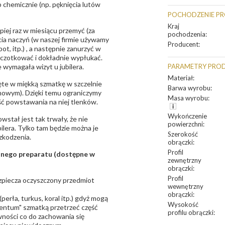
 chemicznie (np. pęknięcia lutów
POCHODZENIE P
Kraj
epiej raz w miesiącu przemyć (za
pochodzenia
:
ia naczyń (w naszej firmie używamy
Producent
:
t, itp.) , a następnie zanurzyć w
zczotkować i dokładnie wypłukać.
 wymagała wizyt u jubilera.
PARAMETRY PRO
Materiał
:
te w miękką szmatkę w szczelnie
Barwa wyrobu
:
unowym). Dzięki temu ograniczymy
Masa wyrobu
:
ść powstawania na niej tlenków.
Wykończenie
owstał jest tak trwały, że nie
powierzchni
:
bilera. Tylko tam będzie można je
Szerokość
zkodzenia.
obrączki
:
Profil
sanego preparatu (dostępne w
zewnętrzny
obrączki
:
Profil
bezpiecza oczyszczony przedmiot
wewnętrzny
obrączki
:
erła, turkus, koral itp.) gdyż mogą
Wysokość
ntum" szmatką przetrzeć część
profilu obrączki
:
ności co do zachowania się