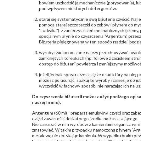
bowiem uszkodzić ją mechanicznie (porysowania), lub
pod wpływem niektórych detergentów.
staraj się systematycznie swą biżuterię czyścić. Najl
pomocą starej szczoteczki do zębów i płynem do myc
"Ludwika") z zanieczyszczeń mechanicznych (kremy, po
specjalnym płynie do czyszczenia "Argentum", przes
Biżuteria pielęgnowana w ten sposób rzadziej będzie
wyroby rzadko noszone należy przechowywać owinię
zamkniętych torebkach (np. foliowe z zaciskiem str
dostęp do biżuterii powietrza i zmniejszymy możliwo
jeżeli jednak spostrzeżesz się że osad który na niej p
możesz go usunąć, spakuj te wyroby i zanieś je do ju
wyczyścić w fachowy sposób, nie narażając ich na us
Do czyszczenia biżuterii możesz użyć poniżego opi
naszej firmie):
Argentum
(60 ml) - preparat emulsyjny, czyści oraz za
dzięki zawartości delikatnego środka natłuszczającego
Nie zanurzać w nim wyrobów z kamieniami organicznymi (p
zmatowieć. W takim przypadku namoczoną płynem "Arge
metalową nie dotykając kamienia. W wypadku braku pew