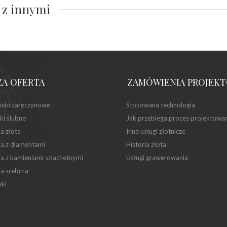
 z innymi
ZA OFERTA
ZAMÓWIENIA PROJEK
onki zaręczynowe
Stosowana technologia
ki ślubne
Jak przebiega proces projektowa
ia złota
Inne usługi złotnicze
ia z diamentami
Historia złota
ia z kamieniami szlachetnymi
Usługi grawerowania
ia srebrna
ki