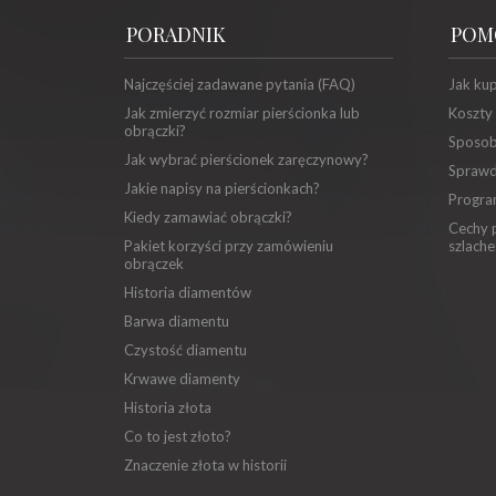
PORADNIK
POM
Najczęściej zadawane pytania (FAQ)
Jak ku
Jak zmierzyć rozmiar pierścionka lub
Koszty
obrączki?
Sposob
Jak wybrać pierścionek zaręczynowy?
Sprawd
Jakie napisy na pierścionkach?
Progra
Kiedy zamawiać obrączki?
Cechy p
Pakiet korzyści przy zamówieniu
szlache
obrączek
Historia diamentów
Barwa diamentu
Czystość diamentu
Krwawe diamenty
Historia złota
Co to jest złoto?
Znaczenie złota w historii