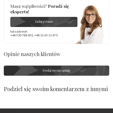
Masz wątpliwości?
Poradź się
eksperta!
Zadaj pytanie
lub zadzwoń
+48 530 788 401
,
+48 12 65 11 473
Opinie naszych klientów
Dodaj swoją opinię
Podziel się swoim komentarzem z innymi