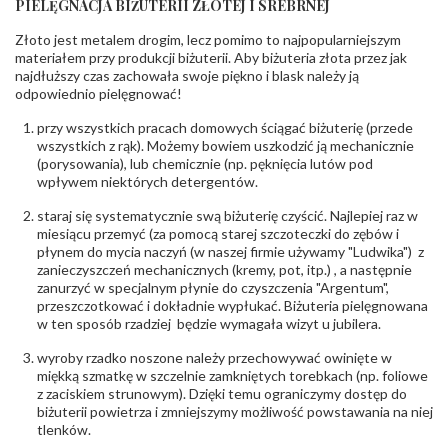
PIELĘGNACJA BIŻUTERII ZŁOTEJ I SREBRNEJ
KAMIENIE
Złoto jest metalem drogim, lecz pomimo to najpopularniejszym
Rodzaje
Cyrkonia
kamieni
:
materiałem przy produkcji biżuterii. Aby biżuteria złota przez jak
najdłuższy czas zachowała swoje piękno i blask należy ją
Liczba kamieni
:
Cyrkonia - 2 szt.
odpowiednio pielęgnować!
Szlif kamieni
:
Fasetowy okrągła
Masa kamieni
ok. 0.016 ct.
przy wszystkich pracach domowych ściągać biżuterię (przede
(łącznie)
:
wszystkich z rąk). Możemy bowiem uszkodzić ją mechanicznie
(porysowania), lub chemicznie (np. pęknięcia lutów pod
INNE PARAMETRY
wpływem niektórych detergentów.
Producent
PZ Stelmach Sp. z o.o. ul. Północna 22 45-805
odpowiedzialny
staraj się systematycznie swą biżuterię czyścić. Najlepiej raz w
:
Opole; NIP 7542889545; Tel. +48 77 54 90 100;
biuro@stelmach.pl
miesiącu przemyć (za pomocą starej szczoteczki do zębów i
Bezpieczeństwo
płynem do mycia naczyń (w naszej firmie używamy "Ludwika") z
Nie nadaje się dla dzieci w wieku poniżej 3 lat
- rodzaj
,
Elementy w wyrobie wykonane z białego złota
zanieczyszczeń mechanicznych (kremy, pot, itp.) , a następnie
ostrzeżenia
:
zawierają nikiel
zanurzyć w specjalnym płynie do czyszczenia "Argentum",
przeszczotkować i dokładnie wypłukać. Biżuteria pielęgnowana
w ten sposób rzadziej będzie wymagała wizyt u jubilera.
wyroby rzadko noszone należy przechowywać owinięte w
miękką szmatkę w szczelnie zamkniętych torebkach (np. foliowe
z zaciskiem strunowym). Dzięki temu ograniczymy dostęp do
biżuterii powietrza i zmniejszymy możliwość powstawania na niej
tlenków.