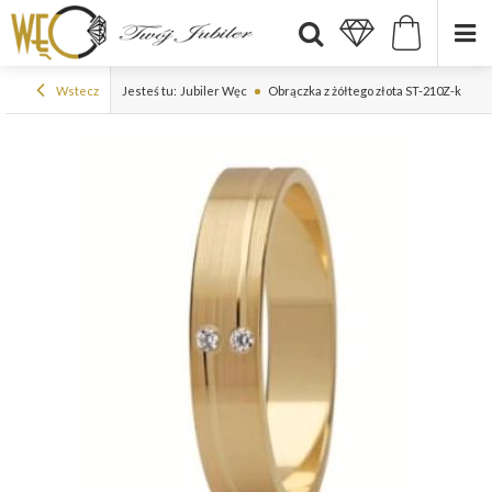
Wstecz
Jesteś tu:
Jubiler Węc
Obrączka z żółtego złota ST-210Z-k