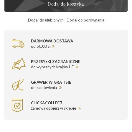
Dodaj do koszyka
Dodaj do ulubionych
Dodaj do porównania
DARMOWA DOSTAWA
od 50,00 zł
PRZESYŁKI ZAGRANICZNE
do wybranych krajów UE
GRAWER W GRATISIE
do zamówienia
CLICK&COLLECT
zamów i odbierz w sklepie