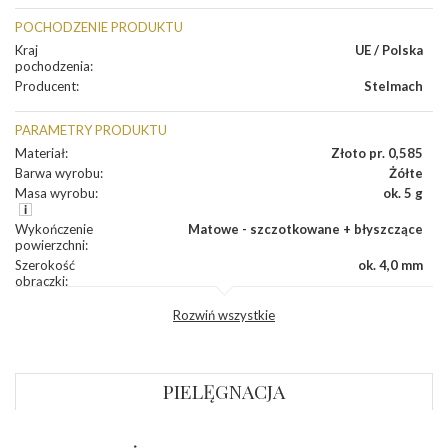
POCHODZENIE PRODUKTU
Kraj
UE / Polska
pochodzenia
:
Producent
:
Stelmach
PARAMETRY PRODUKTU
Materiał
:
Złoto pr. 0,585
Barwa wyrobu
:
Żółte
Masa wyrobu
:
ok. 5 g
Wykończenie
Matowe - szczotkowane + błyszczące
powierzchni
:
Szerokość
ok. 4,0 mm
obrączki
:
Profil
Płaski
Rozwiń wszystkie
zewnętrzny
obrączki
:
Profil
Płaski
wewnętrzny
obrączki
:
PIELĘGNACJA
Wysokość
ok. 1,1 mm
profilu obrączki
: