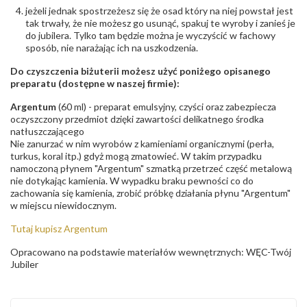
jeżeli jednak spostrzeżesz się że osad który na niej powstał jest
tak trwały, że nie możesz go usunąć, spakuj te wyroby i zanieś je
do jubilera. Tylko tam będzie można je wyczyścić w fachowy
sposób, nie narażając ich na uszkodzenia.
Do czyszczenia biżuterii możesz użyć poniżego opisanego
preparatu (dostępne w naszej firmie):
Argentum
(60 ml) - preparat emulsyjny, czyści oraz zabezpiecza
oczyszczony przedmiot dzięki zawartości delikatnego środka
natłuszczającego
Nie zanurzać w nim wyrobów z kamieniami organicznymi (perła,
turkus, koral itp.) gdyż mogą zmatowieć. W takim przypadku
namoczoną płynem "Argentum" szmatką przetrzeć część metalową
nie dotykając kamienia. W wypadku braku pewności co do
zachowania się kamienia, zrobić próbkę działania płynu "Argentum"
w miejscu niewidocznym.
Tutaj kupisz Argentum
Opracowano na podstawie materiałów wewnętrznych: WĘC-Twój
Jubiler