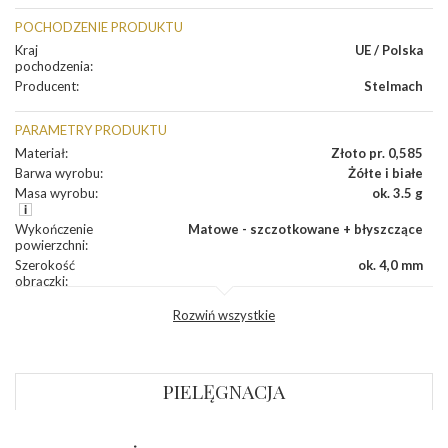
POCHODZENIE PRODUKTU
Kraj
UE / Polska
pochodzenia
:
Producent
:
Stelmach
PARAMETRY PRODUKTU
Materiał
:
Złoto pr. 0,585
Barwa wyrobu
:
Żółte i białe
Masa wyrobu
:
ok. 3.5 g
Wykończenie
Matowe - szczotkowane + błyszczące
powierzchni
:
Szerokość
ok. 4,0 mm
obrączki
:
Profil
Płaski
Rozwiń wszystkie
zewnętrzny
obrączki
:
Profil
Płaski
wewnętrzny
obrączki
:
PIELĘGNACJA
Wysokość
ok. 1,1 mm
profilu obrączki
: