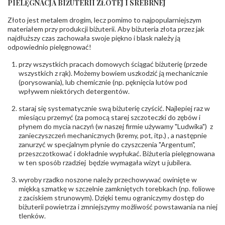
PIELĘGNACJA BIŻUTERII ZŁOTEJ I SREBRNEJ
KAMIENIE
Złoto jest metalem drogim, lecz pomimo to najpopularniejszym
Rodzaje
Cyrkonia
kamieni
:
materiałem przy produkcji biżuterii. Aby biżuteria złota przez jak
najdłuższy czas zachowała swoje piękno i blask należy ją
Liczba kamieni
:
Cyrkonia - 3 szt.
odpowiednio pielęgnować!
Szlif kamieni
:
Fasetowy okrągła
Masa kamieni
ok. 0.81 ct.
przy wszystkich pracach domowych ściągać biżuterię (przede
(łącznie)
:
wszystkich z rąk). Możemy bowiem uszkodzić ją mechanicznie
(porysowania), lub chemicznie (np. pęknięcia lutów pod
INNE PARAMETRY
wpływem niektórych detergentów.
Producent
PZ Stelmach Sp. z o.o. ul. Północna 22 45-805
odpowiedzialny
staraj się systematycznie swą biżuterię czyścić. Najlepiej raz w
:
Opole; NIP 7542889545; Tel. +48 77 54 90 100;
biuro@stelmach.pl
miesiącu przemyć (za pomocą starej szczoteczki do zębów i
Bezpieczeństwo
płynem do mycia naczyń (w naszej firmie używamy "Ludwika") z
Nie nadaje się dla dzieci w wieku poniżej 3 lat
- rodzaj
,
Elementy w wyrobie wykonane z białego złota
zanieczyszczeń mechanicznych (kremy, pot, itp.) , a następnie
ostrzeżenia
:
zawierają nikiel
zanurzyć w specjalnym płynie do czyszczenia "Argentum",
przeszczotkować i dokładnie wypłukać. Biżuteria pielęgnowana
w ten sposób rzadziej będzie wymagała wizyt u jubilera.
wyroby rzadko noszone należy przechowywać owinięte w
miękką szmatkę w szczelnie zamkniętych torebkach (np. foliowe
z zaciskiem strunowym). Dzięki temu ograniczymy dostęp do
biżuterii powietrza i zmniejszymy możliwość powstawania na niej
tlenków.