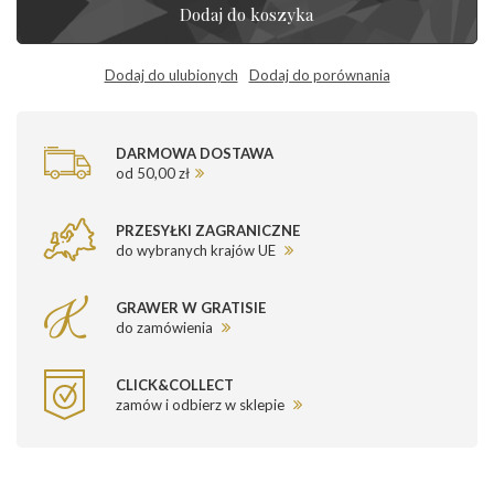
Dodaj do koszyka
Dodaj do ulubionych
Dodaj do porównania
DARMOWA DOSTAWA
od 50,00 zł
PRZESYŁKI ZAGRANICZNE
do wybranych krajów UE
GRAWER W GRATISIE
do zamówienia
CLICK&COLLECT
zamów i odbierz w sklepie