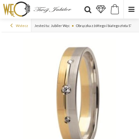
Wstecz
Jesteś tu:
Jubiler Węc
Obrączka z żółtego i białego złota ST-22