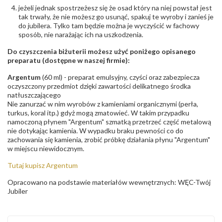
jeżeli jednak spostrzeżesz się że osad który na niej powstał jest
tak trwały, że nie możesz go usunąć, spakuj te wyroby i zanieś je
do jubilera. Tylko tam będzie można je wyczyścić w fachowy
sposób, nie narażając ich na uszkodzenia.
Do czyszczenia biżuterii możesz użyć poniżego opisanego
preparatu (dostępne w naszej firmie):
Argentum
(60 ml) - preparat emulsyjny, czyści oraz zabezpiecza
oczyszczony przedmiot dzięki zawartości delikatnego środka
natłuszczającego
Nie zanurzać w nim wyrobów z kamieniami organicznymi (perła,
turkus, koral itp.) gdyż mogą zmatowieć. W takim przypadku
namoczoną płynem "Argentum" szmatką przetrzeć część metalową
nie dotykając kamienia. W wypadku braku pewności co do
zachowania się kamienia, zrobić próbkę działania płynu "Argentum"
w miejscu niewidocznym.
Tutaj kupisz Argentum
Opracowano na podstawie materiałów wewnętrznych: WĘC-Twój
Jubiler