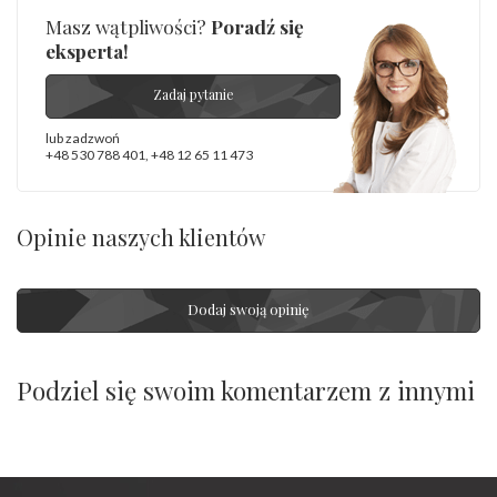
Masz wątpliwości?
Poradź się
eksperta!
Zadaj pytanie
lub zadzwoń
+48 530 788 401
,
+48 12 65 11 473
Opinie naszych klientów
Dodaj swoją opinię
Podziel się swoim komentarzem z innymi